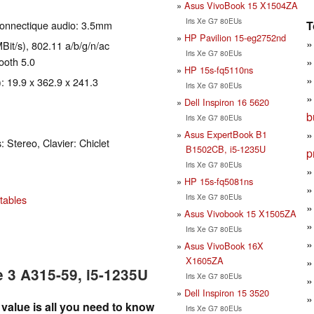
Asus VivoBook 15 X1504ZA
Iris Xe G7 80EUs
T
Connectique audio: 3.5mm
HP Pavilion 15-eg2752nd
it/s), 802.11 a/b/g/n/ac
Iris Xe G7 80EUs
tooth 5.0
HP 15s-fq5110ns
: 19.9 x 362.9 x 241.3
Iris Xe G7 80EUs
Dell Inspiron 16 5620
b
Iris Xe G7 80EUs
Asus ExpertBook B1
: Stereo, Clavier: Chiclet
B1502CB, i5-1235U
p
Iris Xe G7 80EUs
HP 15s-fq5081ns
Iris Xe G7 80EUs
tables
Asus Vivobook 15 X1505ZA
Iris Xe G7 80EUs
Asus VivoBook 16X
X1605ZA
e 3 A315-59, i5-1235U
Iris Xe G7 80EUs
Dell Inspiron 15 3520
value is all you need to know
Iris Xe G7 80EUs