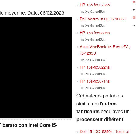
e
HP 15s-fq5075ns
Iris Xe G7 80EUs
ille moyenne, Date: 06/02/2023
e
Dell Vostro 3520, i5-1235U
Iris Xe G7 80EUs
HP 15s-fq5089ns
Iris Xe G7 80EUs
Asus VivoBook 15 F1502ZA,
i5-1235U
Iris Xe G7 80EUs
HP 15s-fq5022ns
Iris Xe G7 80EUs
HP 15s-fq5071ns
Iris Xe G7 80EUs
Ordinateurs portables
similaires d'
autres
fabricants
et/ou avec un
processeur différent
 barato con Intel Core i5-
Dell 15 (DC15250) - Tests et