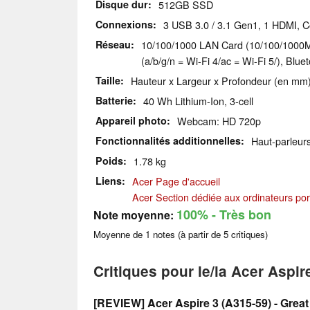
Disque dur
512GB SSD
Connexions
3 USB 3.0 / 3.1 Gen1, 1 HDMI, 
Réseau
10/100/1000 LAN Card (10/100/1000MB
(a/b/g/n = Wi-Fi 4/ac = Wi-Fi 5/), Blue
Taille
Hauteur x Largeur x Profondeur (en mm)
Batterie
40 Wh Lithium-Ion, 3-cell
Appareil photo
Webcam: HD 720p
Fonctionnalités additionnelles
Haut-parleurs
Poids
1.78 kg
Liens
Acer Page d'accueil
Acer Section dédiée aux ordinateurs por
100%
- Très bon
Note moyenne:
Moyenne de
1
notes (à partir de
5
critiques)
Critiques pour le/la Acer Aspir
[REVIEW] Acer Aspire 3 (A315-59) - Great 