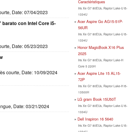
Caractéristiques
Iris Xe G7 80EUs, Raptor Lake-U i5-
courte, Date: 07/04/2023
1334U
Acer Aspire Go AG15-51P-
 barato con Intel Core i5-
56UR
Iris Xe G7 80EUs, Raptor Lake-U i5-
1334U
courte, Date: 05/23/2023
Honor MagicBook X16 Plus
2025
ew
Iris Xe G7 80EUs, Raptor Lake-H
Core 5 220H
Très courte, Date: 10/09/2024
Acer Aspire Lite 15 AL15-
72P
Iris Xe G7 80EUs, Raptor Lake-H i5-
13500H
LG gram Book 15U50T
longue, Date: 03/21/2024
Iris Xe G7 80EUs, Raptor Lake-U i5-
1334U
Dell Inspiron 16 5640
Iris Xe G7 80EUs, Raptor Lake-U i5-
1334U