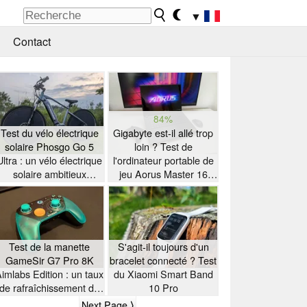
▼
Contact
84%
Test du vélo électrique
Gigabyte est-il allé trop
solaire Phosgo Go 5
loin ? Test de
Ultra : un vélo électrique
l'ordinateur portable de
solaire ambitieux
jeu Aorus Master 16
présentant quelques
équipé d'un processeur
particularités
AMD Zen 5
Test de la manette
S'agit-il toujours d'un
GameSir G7 Pro 8K
bracelet connecté ? Test
imlabs Edition : un taux
du Xiaomi Smart Band
de rafraîchissement de
10 Pro
8K à petit prix
Next Page ⟩