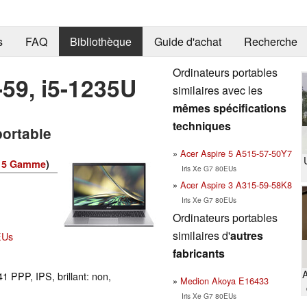
s
FAQ
Bibliothèque
Guide d'achat
Recherche
Ordinateurs portables
-59, i5-1235U
similaires avec les
mêmes spécifications
techniques
portable
Acer Aspire 5 A515-57-50Y7
315 Gamme
)
Iris Xe G7 80EUs
Acer Aspire 3 A315-59-58K8
Iris Xe G7 80EUs
Ordinateurs portables
similaires d'
autres
EUs
fabricants
A
1 PPP, IPS, brillant: non,
Medion Akoya E16433
Iris Xe G7 80EUs