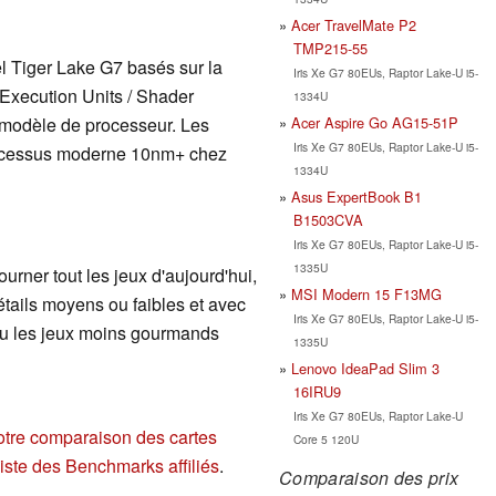
Acer TravelMate P2
TMP215-55
l Tiger Lake G7 basés sur la
Iris Xe G7 80EUs, Raptor Lake-U i5-
(Execution Units / Shader
1334U
Acer Aspire Go AG15-51P
 modèle de processeur. Les
Iris Xe G7 80EUs, Raptor Lake-U i5-
rocessus moderne 10nm+ chez
1334U
Asus ExpertBook B1
B1503CVA
Iris Xe G7 80EUs, Raptor Lake-U i5-
1335U
ourner tout les jeux d'aujourd'hui,
MSI Modern 15 F13MG
étails moyens ou faibles et avec
Iris Xe G7 80EUs, Raptor Lake-U i5-
 ou les jeux moins gourmands
1335U
Lenovo IdeaPad Slim 3
16IRU9
Iris Xe G7 80EUs, Raptor Lake-U
otre comparaison des cartes
Core 5 120U
liste des Benchmarks affiliés
.
Comparaison des prix