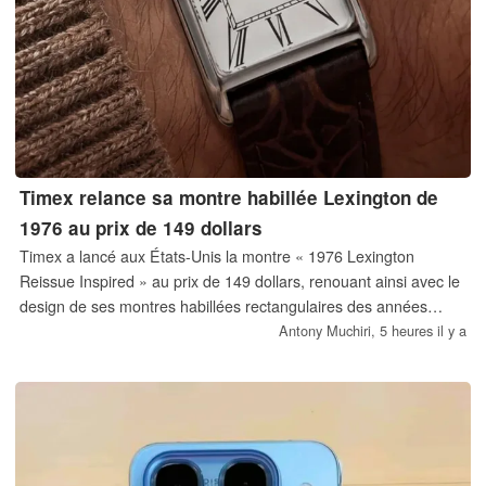
Timex relance sa montre habillée Lexington de
1976 au prix de 149 dollars
Timex a lancé aux États-Unis la montre « 1976 Lexington
Reissue Inspired » au prix de 149 dollars, renouant ainsi avec le
design de ses montres habillées rectangulaires des années
1970. Elle est dotée d’un boîtier en acier inoxydable poli de 21
Antony Muchiri,
5 heures il y a
mm, d’un mouvement à quartz et d’un cadran argenté orné de
chiffres romains allongés.