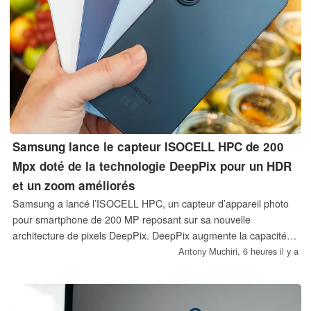
Samsung lance le capteur ISOCELL HPC de 200
Mpx doté de la technologie DeepPix pour un HDR
et un zoom améliorés
Samsung a lancé l’ISOCELL HPC, un capteur d’appareil photo
pour smartphone de 200 MP reposant sur sa nouvelle
architecture de pixels DeepPix. DeepPix augmente la capacité
de puits pleine (Full Well Capacity) de 60 % par rapport à la
Antony Muchiri,
6 heures il y a
génération précédente, améliorant ainsi le HDR, les
performances en basse lumière et la cohérence du zoom.