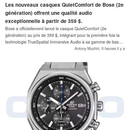
Les nouveaux casques QuietComfort de Bose (2e
génération) offrent une qualité audio
exceptionnelle à partir de 359 $.
Bose a officiellement lancé le casque QuietComfort (2e
génération) au prix de 359 $, intégrant pour la première fois la
technologie TrueSpatial Immersive Audio à sa gamme de base.
Ces casques intègrent un système de réduction de bruit à six
Antony Muchiri,
5 heures il y a
microphones, une transmission audio USB-C sans perte jusqu'à
24 bits/48 kHz, ainsi que trois coloris en édition limitée.