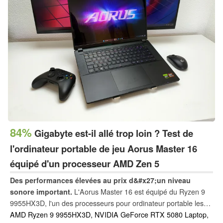
84%
Gigabyte est-il allé trop loin ? Test de
l'ordinateur portable de jeu Aorus Master 16
équipé d'un processeur AMD Zen 5
Des performances élevées au prix d&#x27;un niveau
sonore important.
L'Aorus Master 16 est équipé du Ryzen 9
9955HX3D, l'un des processeurs pour ordinateur portable les
plus puissants du marché. Associé à une GeForce RTX 5080, il
AMD Ryzen 9 9955HX3D, NVIDIA GeForce RTX 5080 Laptop,