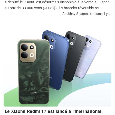
a débuté le 7 août, est désormais disponible à la vente au Japon
au prix de 33 000 yens (~208 $). Le bracelet réversible se
détache pour former une pochette à monnaie et recouvre le
Anubhav Sharma,
6 heures il y a
boîtier de la montre. 51 grammes, étanchéité à 10 bars,
technologie Tough Solar, synchronisation de position via
Bluetooth.
Le Xiaomi Redmi 17 est lancé à l'international,