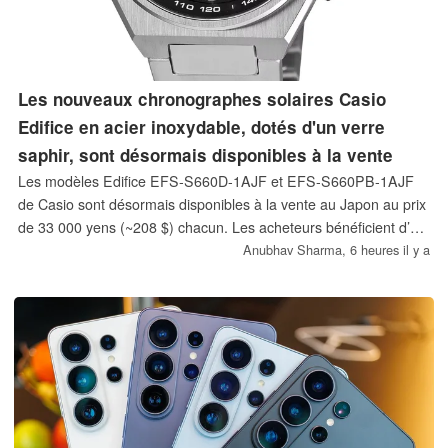
Les nouveaux chronographes solaires Casio
Edifice en acier inoxydable, dotés d'un verre
saphir, sont désormais disponibles à la vente
Les modèles Edifice EFS-S660D-1AJF et EFS-S660PB-1AJF
de Casio sont désormais disponibles à la vente au Japon au prix
de 33 000 yens (~208 $) chacun. Les acheteurs bénéficient d’un
verre saphir et d’une étanchéité à 10 bars. La variante PB
Anubhav Sharma,
6 heures il y a
arbore le logo Toyota Racing ; la version en acier pèse 129 g,
contre 71 g pour l’autre modèle.