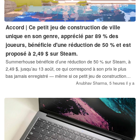
Accord | Ce petit jeu de construction de ville
unique en son genre, apprécié par 89 % des
joueurs, bénéficie d'une réduction de 50 % et est
proposé à 2,49 $ sur Steam.
Summerhouse bénéficie d’une réduction de 50 % sur Steam, à
2,49 $, jusqu’au 13 août, ce qui correspond à son prix le plus
bas jamais enregistré — même si ce petit jeu de construction
atteint assez souvent ce prix. Il n’y a ni règles ni échec possible.
Anubhav Sharma,
5 heures il y a
Avec environ 89 % d’avis positifs sur 3 000 avis, il fonctionne
aussi bien sous Windows que sous macOS.