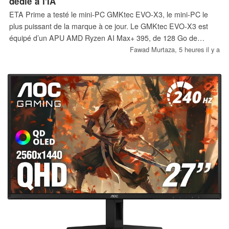
dédié à l'IA
ETA Prime a testé le mini-PC GMKtec EVO-X3, le mini-PC le
plus puissant de la marque à ce jour. Le GMKtec EVO-X3 est
équipé d’un APU AMD Ryzen AI Max+ 395, de 128 Go de
mémoire vive LPDDR5X et présente un TDP maximal de 140 W.
Fawad Murtaza,
5 heures il y a
Les tests montrent que le GMKtec EVO-X3 est capable de bien
plus que le traitement de l’IA.