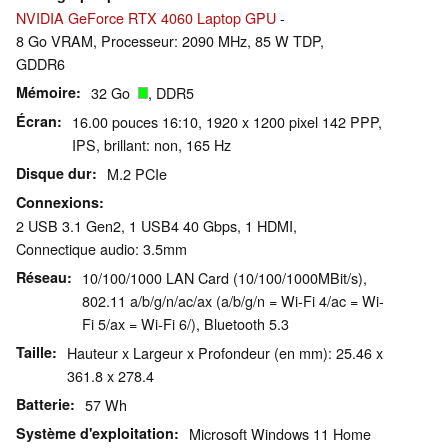
NVIDIA GeForce RTX 4060 Laptop GPU
-
8 Go VRAM, Processeur: 2090 MHz, 85 W TDP,
GDDR6
Mémoire
32 Go
, DDR5
Écran
16.00 pouces 16:10, 1920 x 1200 pixel 142 PPP,
IPS, brillant: non, 165 Hz
Disque dur
M.2 PCIe
Connexions
2 USB 3.1 Gen2, 1 USB4 40 Gbps, 1 HDMI,
Connectique audio: 3.5mm
Réseau
10/100/1000 LAN Card (10/100/1000MBit/s),
802.11 a/b/g/n/ac/ax (a/b/g/n = Wi-Fi 4/ac = Wi-
Fi 5/ax = Wi-Fi 6/), Bluetooth 5.3
Taille
Hauteur x Largeur x Profondeur (en mm): 25.46 x
361.8 x 278.4
Batterie
57 Wh
Système d'exploitation
Microsoft Windows 11 Home