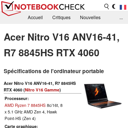
Accueil
Critiques
Nouvelles
...
FAQ
Bibliothèque
Guide d'achat
Acer Nitro V16 ANV16-41,
Recherche
Contact
R7 8845HS RTX 4060
Spécifications de l'ordinateur portable
Acer Nitro V16 ANV16-41, R7 8845HS
RTX 4060 (
Nitro V16 Gamme
)
Processeur
AMD Ryzen 7 8845HS
8c/16t, 8
x 5.1 GHz AMD Zen 4, Hawk
Point-HS (Zen 4)
Carte graphique