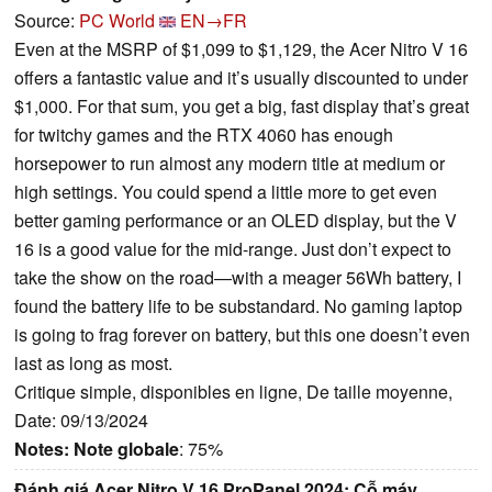
Source:
PC World
EN→FR
Even at the MSRP of $1,099 to $1,129, the Acer Nitro V 16
offers a fantastic value and it’s usually discounted to under
$1,000. For that sum, you get a big, fast display that’s great
for twitchy games and the RTX 4060 has enough
horsepower to run almost any modern title at medium or
high settings. You could spend a little more to get even
better gaming performance or an OLED display, but the V
16 is a good value for the mid-range. Just don’t expect to
take the show on the road—with a meager 56Wh battery, I
found the battery life to be substandard. No gaming laptop
is going to frag forever on battery, but this one doesn’t even
last as long as most.
Critique simple, disponibles en ligne, De taille moyenne,
Date: 09/13/2024
Notes:
Note globale
: 75%
Đánh giá Acer Nitro V 16 ProPanel 2024: Cỗ máy