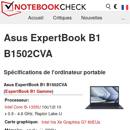
Accueil
Critiques
Nouvelles
...
FAQ
Bibliothèque
Guide d'achat
Asus ExpertBook B1
Recherche
Contact
B1502CVA
Spécifications de l'ordinateur portable
Asus ExpertBook B1 B1502CVA
(
ExpertBook B1 Gamme
)
Processeur
Intel Core i5-1335U
10c/12t 10
x 0.9 - 4.6 GHz, Raptor Lake-U
Carte graphique
Intel Iris Xe Graphics G7 80EUs