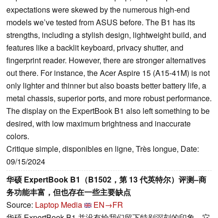
expectations were skewed by the numerous high-end
models we’ve tested from ASUS before. The B1 has its
strengths, including a stylish design, lightweight build, and
features like a backlit keyboard, privacy shutter, and
fingerprint reader. However, there are stronger alternatives
out there. For instance, the Acer Aspire 15 (A15-41M) is not
only lighter and thinner but also boasts better battery life, a
metal chassis, superior ports, and more robust performance.
The display on the ExpertBook B1 also left something to be
desired, with low maximum brightness and inaccurate
colors.
Critique simple, disponibles en ligne, Très longue, Date:
09/15/2024
华硕 ExpertBook B1（B1502，第 13 代英特尔）评测–商
务功能丰富，但也存在一些主要缺点
Source:
Laptop Media
EN→FR
华硕 ExpertBook B1 并没有给我们留下特别深刻的印象。它