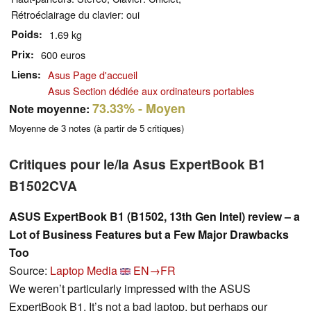
Rétroéclairage du clavier: oui
Poids
1.69 kg
Prix
600 euros
Liens
Asus Page d'accueil
Asus Section dédiée aux ordinateurs portables
73.33%
- Moyen
Note moyenne:
Moyenne de
3
notes (à partir de
5
critiques)
Critiques pour le/la Asus ExpertBook B1
B1502CVA
ASUS ExpertBook B1 (B1502, 13th Gen Intel) review – a
Lot of Business Features but a Few Major Drawbacks
Too
Source:
Laptop Media
EN→FR
We weren’t particularly impressed with the ASUS
ExpertBook B1. It’s not a bad laptop, but perhaps our