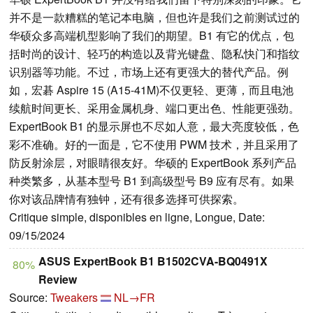
并不是一款糟糕的笔记本电脑，但也许是我们之前测试过的
华硕众多高端机型影响了我们的期望。B1 有它的优点，包
括时尚的设计、轻巧的构造以及背光键盘、隐私快门和指纹
识别器等功能。不过，市场上还有更强大的替代产品。例
如，宏碁 Aspire 15 (A15-41M)不仅更轻、更薄，而且电池
续航时间更长、采用金属机身、端口更出色、性能更强劲。
ExpertBook B1 的显示屏也不尽如人意，最大亮度较低，色
彩不准确。好的一面是，它不使用 PWM 技术，并且采用了
防反射涂层，对眼睛很友好。华硕的 ExpertBook 系列产品
种类繁多，从基本型号 B1 到高级型号 B9 应有尽有。如果
你对该品牌情有独钟，还有很多选择可供探索。
Critique simple, disponibles en ligne, Longue, Date:
09/15/2024
ASUS ExpertBook B1 B1502CVA-BQ0491X
80%
Review
Source:
Tweakers
NL→FR