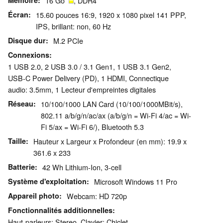
Mémoire
16 Go
, DDR4
Écran
15.60 pouces 16:9, 1920 x 1080 pixel 141 PPP,
IPS, brillant: non, 60 Hz
Disque dur
M.2 PCIe
Connexions
1 USB 2.0, 2 USB 3.0 / 3.1 Gen1, 1 USB 3.1 Gen2,
USB-C Power Delivery (PD), 1 HDMI, Connectique
audio: 3.5mm, 1 Lecteur d'empreintes digitales
Réseau
10/100/1000 LAN Card (10/100/1000MBit/s),
802.11 a/b/g/n/ac/ax (a/b/g/n = Wi-Fi 4/ac = Wi-
Fi 5/ax = Wi-Fi 6/), Bluetooth 5.3
Taille
Hauteur x Largeur x Profondeur (en mm): 19.9 x
361.6 x 233
Batterie
42 Wh Lithium-Ion, 3-cell
Système d'exploitation
Microsoft Windows 11 Pro
Appareil photo
Webcam: HD 720p
Fonctionnalités additionnelles
Haut-parleurs: Stereo, Clavier: Chiclet,