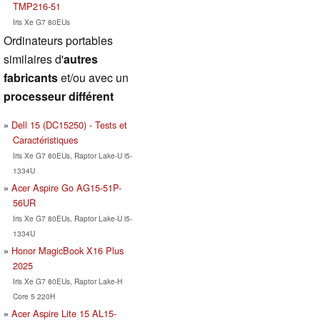
TMP216-51
Iris Xe G7 80EUs
Ordinateurs portables
similaires d'
autres
fabricants
et/ou avec un
processeur différent
Dell 15 (DC15250) - Tests et
Caractéristiques
Iris Xe G7 80EUs, Raptor Lake-U i5-
1334U
Acer Aspire Go AG15-51P-
56UR
Iris Xe G7 80EUs, Raptor Lake-U i5-
1334U
Honor MagicBook X16 Plus
2025
Iris Xe G7 80EUs, Raptor Lake-H
Core 5 220H
Acer Aspire Lite 15 AL15-