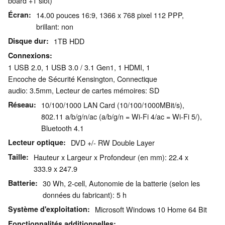
board +1 slot)
Écran
14.00 pouces 16:9, 1366 x 768 pixel 112 PPP,
brillant: non
Disque dur
1TB HDD
Connexions
1 USB 2.0, 1 USB 3.0 / 3.1 Gen1, 1 HDMI, 1
Encoche de Sécurité Kensington, Connectique
audio: 3.5mm, Lecteur de cartes mémoires: SD
Réseau
10/100/1000 LAN Card (10/100/1000MBit/s),
802.11 a/b/g/n/ac (a/b/g/n = Wi-Fi 4/ac = Wi-Fi 5/),
Bluetooth 4.1
Lecteur optique
DVD +/- RW Double Layer
Taille
Hauteur x Largeur x Profondeur (en mm): 22.4 x
333.9 x 247.9
Batterie
30 Wh, 2-cell, Autonomie de la batterie (selon les
données du fabricant): 5 h
Système d'exploitation
Microsoft Windows 10 Home 64 Bit
Fonctionnalités additionnelles