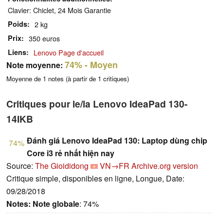
Clavier: Chiclet, 24 Mois Garantie
Poids
2 kg
Prix
350 euros
Liens
Lenovo Page d'accueil
74%
- Moyen
Note moyenne:
Moyenne de
1
notes (à partir de
1
critiques)
Critiques pour le/la Lenovo IdeaPad 130-
14IKB
Đánh giá Lenovo IdeaPad 130: Laptop dùng chip
74%
Core i3 rẻ nhất hiện nay
Source:
The Gioididong
VN→FR
Archive.org version
Critique simple, disponibles en ligne, Longue, Date:
09/28/2018
Notes:
Note globale
: 74%