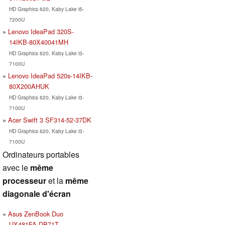
HD Graphics 620, Kaby Lake i5-
7200U
Lenovo IdeaPad 320S-
14IKB-80X40041MH
HD Graphics 620, Kaby Lake i3-
7100U
Lenovo IdeaPad 520s-14IKB-
80X200AHUK
HD Graphics 620, Kaby Lake i3-
7100U
Acer Swift 3 SF314-52-37DK
HD Graphics 620, Kaby Lake i3-
7100U
Ordinateurs portables
avec le
même
processeur
et la
même
diagonale d'écran
Asus ZenBook Duo
UX481FA-DB71T