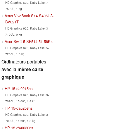
HD Graphics 620, Kaby Lake i7-
7500U, 1 kg
Asus VivoBook S14 S406UA-
BV021T
HD Graphics 620, Kaby Lake i3-
7100U, 0 kg
Acer Swift 5 SF514-51-58K4
HD Graphics 620, Kaby Lake i5-
7200U, 1.5 kg
Ordinateurs portables
avec la
même carte
graphique
HP 15-da0215ns
HD Graphics 620, Kaby Lake i3-
7020U, 15.60", 1.8 kg
HP 15-da0208ns
HD Graphics 620, Kaby Lake i3-
7020U, 15.60", 1.8 kg
HP 15-dw0030ns