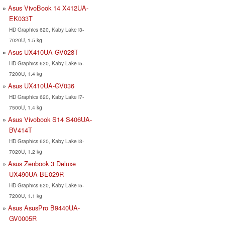
Asus VivoBook 14 X412UA-
EK033T
HD Graphics 620, Kaby Lake i3-
7020U, 1.5 kg
Asus UX410UA-GV028T
HD Graphics 620, Kaby Lake i5-
7200U, 1.4 kg
Asus UX410UA-GV036
HD Graphics 620, Kaby Lake i7-
7500U, 1.4 kg
Asus Vivobook S14 S406UA-
BV414T
HD Graphics 620, Kaby Lake i3-
7020U, 1.2 kg
Asus Zenbook 3 Deluxe
UX490UA-BE029R
HD Graphics 620, Kaby Lake i5-
7200U, 1.1 kg
Asus AsusPro B9440UA-
GV0005R