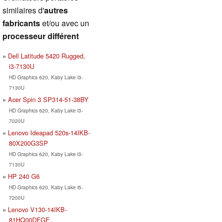
similaires d'
autres
fabricants
et/ou avec un
processeur différent
Dell Latitude 5420 Rugged,
i3-7130U
HD Graphics 620, Kaby Lake i3-
7130U
Acer Spin 3 SP314-51-38BY
HD Graphics 620, Kaby Lake i3-
7020U
Lenovo Ideapad 520s-14IKB-
80X200G3SP
HD Graphics 620, Kaby Lake i3-
7130U
HP 240 G6
HD Graphics 620, Kaby Lake i5-
7200U
Lenovo V130-14IKB-
81HQ00DFGE