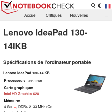
Accueil
Critiques
Nouvelles
...
FAQ
Bibliothèque
Guide d'achat
Lenovo IdeaPad 130-
Recherche
Contact
14IKB
Spécifications de l'ordinateur portable
Lenovo IdeaPad 130-14IKB
Processeur
unknown
Carte graphique
Intel HD Graphics 620
Mémoire
4 Go
, DDR4-2133 MHz (On