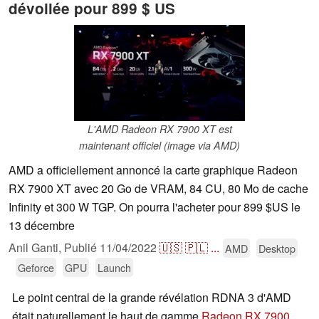
dévoilée pour 899 $ US
L'AMD Radeon RX 7900 XT est
maintenant officiel (image via AMD)
AMD a officiellement annoncé la carte graphique Radeon
RX 7900 XT avec 20 Go de VRAM, 84 CU, 80 Mo de cache
Infinity et 300 W TGP. On pourra l'acheter pour 899 $US le
13 décembre
Anil Ganti,
Publié
11/04/2022
🇺🇸
🇵🇱
...
AMD
Desktop
Geforce
GPU
Launch
Le point central de la grande révélation RDNA 3 d'AMD
était naturellement le haut de gamme
Radeon RX 7900