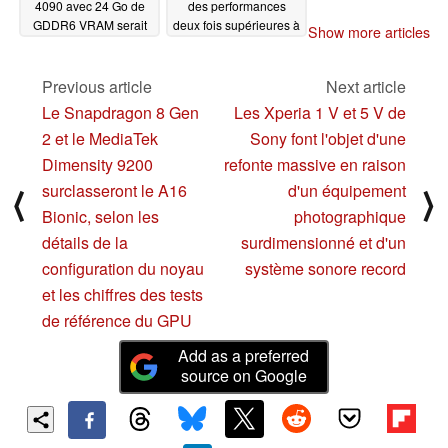
4090 avec 24 Go de
des performances
GDDR6 VRAM serait
deux fois supérieures à
Show more articles
en préparation
celles de son
homologue équipée de
10/26/2022
Navi 21
Previous article
Next article
10/19/2022
Le Snapdragon 8 Gen
Les Xperia 1 V et 5 V de
2 et le MediaTek
Sony font l'objet d'une
Dimensity 9200
refonte massive en raison
surclasseront le A16
d'un équipement
⟨
⟩
Bionic, selon les
photographique
détails de la
surdimensionné et d'un
configuration du noyau
système sonore record
et les chiffres des tests
de référence du GPU
Add as a preferred
source on Google