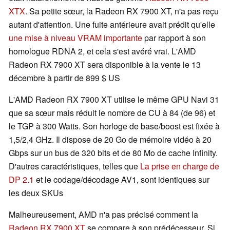
XTX
. Sa petite sœur, la Radeon RX 7900 XT, n'a pas reçu
autant d'attention. Une fuite antérieure avait prédit qu'elle
une mise à niveau VRAM importante
par rapport à son
homologue RDNA 2, et cela s'est avéré vrai. L'AMD
Radeon RX 7900 XT sera disponible à la vente le 13
décembre à partir de 899 $ US
L'AMD Radeon RX 7900 XT utilise le même GPU Navi 31
que sa sœur mais réduit le nombre de CU à 84 (de 96) et
le TGP à 300 Watts. Son horloge de base/boost est fixée à
1,5/2,4 GHz. Il dispose de 20 Go de mémoire vidéo à 20
Gbps sur un bus de 320 bits et de 80 Mo de cache Infinity.
D'autres caractéristiques, telles que
La prise en charge de
DP 2.1
et le codage/décodage AV1, sont identiques sur
les deux SKUs
Malheureusement, AMD n'a pas précisé comment la
Radeon RX 7900 XT
se compare à son prédécesseur. Si