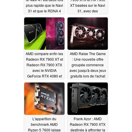
plus rapide que le Navi
XT basées sur le Navi
31 et que le RDNA 4
31, avec des
pourrait offrir des
fréquences d'horloge
performances de 50 à
allant jusqu'à 3,6 GHz
60 % supérieures au
et 3D V-Cache,
RDNA 3
pourraient être en
12/19/2022
préparation
11/30/2022
AMD compare enfin les
AMD Raise The Game
Radeon RX 7900 XT et
: Une nouvelle offre
Radeon RX 7900 XTX
groupée commence
avec le NVIDIA
avec jusqu'à deux jeux
GeForce RTX 4080 et
gratuits lors de l'achat
partage de nouveaux
de cartes graphiques
benchmarks de jeux
de la série Radeon RX
6000
11/16/2022
11/11/2022
L'apparition du
Frank Azor : AMD
benchmark AMD
Radeon RX 7900 XTX
Ryzen 5 7600 laisse
destinée à affronter la