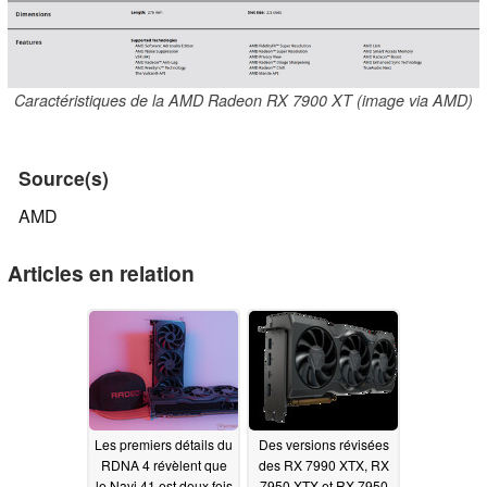
Caractéristiques de la AMD Radeon RX 7900 XT (image via AMD)
Source(s)
AMD
Articles en relation
Les premiers détails du
Des versions révisées
RDNA 4 révèlent que
des RX 7990 XTX, RX
le Navi 41 est deux fois
7950 XTX et RX 7950