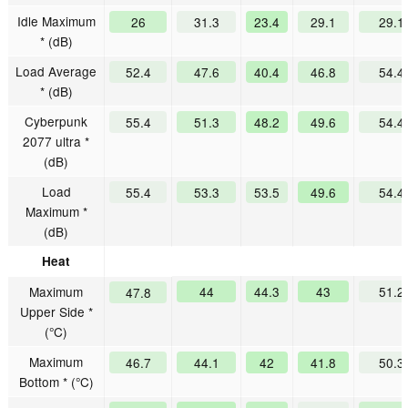
Idle Maximum
26
31.3
23.4
29.1
29.1
* (dB)
Load Average
52.4
47.6
40.4
46.8
54.4
* (dB)
Cyberpunk
55.4
51.3
48.2
49.6
54.4
2077 ultra *
(dB)
Load
55.4
53.3
53.5
49.6
54.4
Maximum *
(dB)
Heat
Maximum
44
44.3
43
51.2
47.8
Upper Side *
(°C)
Maximum
46.7
44.1
42
41.8
50.3
Bottom * (°C)