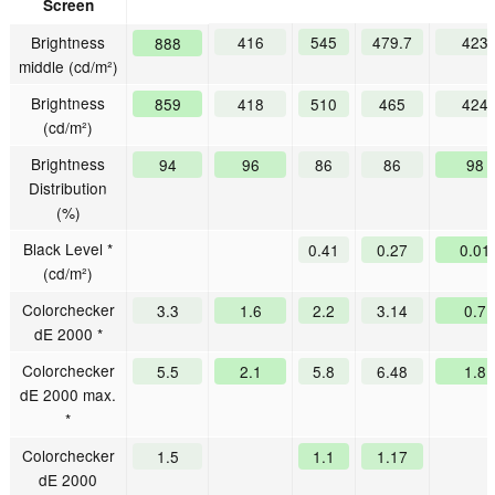
Screen
Brightness
416
545
479.7
423
888
middle (cd/m²)
Brightness
859
418
510
465
424
(cd/m²)
Brightness
94
96
86
86
98
Distribution
(%)
Black Level *
0.41
0.27
0.01
(cd/m²)
Colorchecker
3.3
1.6
2.2
3.14
0.7
dE 2000 *
Colorchecker
5.5
2.1
5.8
6.48
1.8
dE 2000 max.
*
Colorchecker
1.5
1.1
1.17
dE 2000