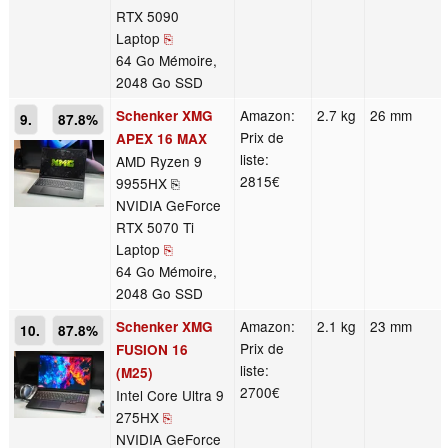
RTX 5090
Laptop
⎘
64 Go Mémoire,
2048 Go SSD
Amazon:
2.7 kg
26 mm
Schenker XMG
9.
87.8%
Prix de
APEX 16 MAX
liste:
AMD Ryzen 9
2815€
9955HX ⎘
NVIDIA GeForce
RTX 5070 Ti
Laptop
⎘
64 Go Mémoire,
2048 Go SSD
Amazon:
2.1 kg
23 mm
Schenker XMG
10.
87.8%
Prix de
FUSION 16
liste:
(M25)
2700€
Intel Core Ultra 9
275HX
⎘
NVIDIA GeForce