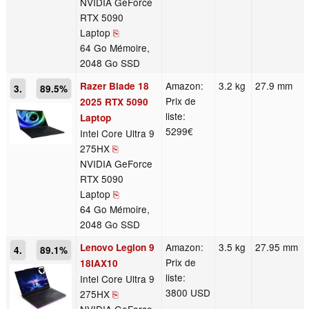
NVIDIA GeForce
RTX 5090
Laptop
⎘
64 Go Mémoire,
2048 Go SSD
Amazon:
3.2 kg
27.9 mm
Razer Blade 18
3.
89.5%
Prix de
2025 RTX 5090
liste:
Laptop
5299€
Intel Core Ultra 9
275HX
⎘
NVIDIA GeForce
RTX 5090
Laptop
⎘
64 Go Mémoire,
2048 Go SSD
Amazon:
3.5 kg
27.95 mm
Lenovo Legion 9
4.
89.1%
Prix de
18IAX10
liste:
Intel Core Ultra 9
3800 USD
275HX
⎘