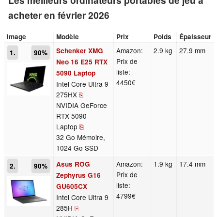
Les meilleurs ordinateurs portables de jeu à
acheter en février 2026
Image
Modèle
Prix
Poids
Épaisseur
Amazon:
2.9 kg
27.9 mm
Schenker XMG
1.
90%
Prix de
Neo 16 E25 RTX
liste:
5090 Laptop
4450€
Intel Core Ultra 9
275HX
⎘
NVIDIA GeForce
RTX 5090
Laptop
⎘
32 Go Mémoire,
1024 Go SSD
Amazon:
1.9 kg
17.4 mm
Asus ROG
2.
90%
Prix de
Zephyrus G16
liste:
GU605CX
4799€
Intel Core Ultra 9
285H
⎘