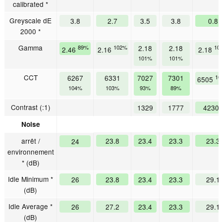
calibrated *
Greyscale dE
3.8
2.7
3.5
3.8
0.8
2000 *
Gamma
89%
102%
2.18
2.18
10
2.46
2.16
2.18
101%
101%
CCT
6267
6331
7027
7301
10
6505
104%
103%
93%
89%
Contrast (:1)
1329
1777
4230
Noise
arrêt /
23.8
23.4
23.3
23.3
24
environnement
* (dB)
Idle Minimum *
26
23.8
23.4
23.3
29.1
(dB)
Idle Average *
26
27.2
23.4
23.3
29.1
(dB)