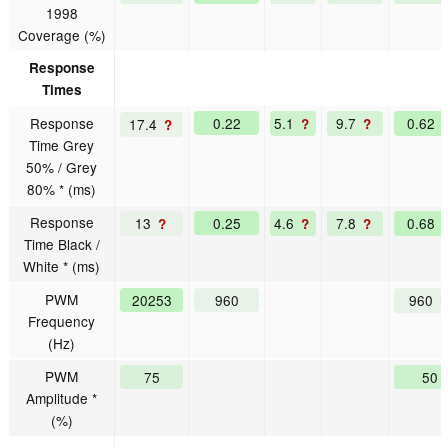
1998
Coverage (%)
Response
Times
Response
0.22
5.1
9.7
0.62
17.4
?
?
?
Time Grey
50% / Grey
80% * (ms)
Response
13
0.25
4.6
7.8
0.68
?
?
?
Time Black /
White * (ms)
PWM
20253
960
960
?
Frequency
(Hz)
PWM
75
50
Amplitude *
(%)