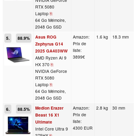
NVIDIA GeForce
RTX 5080
Laptop
⎘
64 Go Mémoire,
2048 Go SSD
Amazon:
1.6 kg
18.3 mm
Asus ROG
5.
88.9%
Prix de
Zephyrus G14
liste:
2025 GA403WW
3899€
AMD Ryzen AI 9
HX 370
⎘
NVIDIA GeForce
RTX 5080
Laptop
⎘
64 Go Mémoire,
2048 Go SSD
Amazon:
2.8 kg
30 mm
Medion Erazer
6.
88.5%
Prix de
Beast 16 X1
liste:
Ultimate
4300 EUR
Intel Core Ultra 9
275HX
⎘