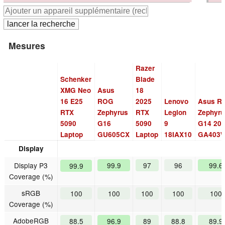
Mesures
Razer
Schenker
Blade
XMG Neo
Asus
18
16 E25
ROG
2025
Lenovo
Asus R
RTX
Zephyrus
RTX
Legion
Zephyru
5090
G16
5090
9
G14 20
Laptop
GU605CX
Laptop
18IAX10
GA403
Display
Display P3
99.9
97
96
99.6
99.9
Coverage (%)
sRGB
100
100
100
100
100
Coverage (%)
AdobeRGB
88.5
96.9
89
88.8
89.9