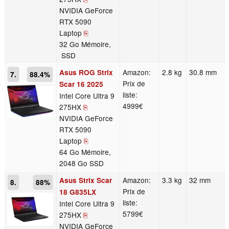
NVIDIA GeForce
RTX 5090
Laptop
⎘
32 Go Mémoire,
SSD
Amazon:
2.8 kg
30.8 mm
Asus ROG Strix
7.
88.4%
Prix de
Scar 16 2025
liste:
Intel Core Ultra 9
4999€
275HX
⎘
NVIDIA GeForce
RTX 5090
Laptop
⎘
64 Go Mémoire,
2048 Go SSD
Amazon:
3.3 kg
32 mm
Asus Strix Scar
8.
88%
Prix de
18 G835LX
liste:
Intel Core Ultra 9
5799€
275HX
⎘
NVIDIA GeForce