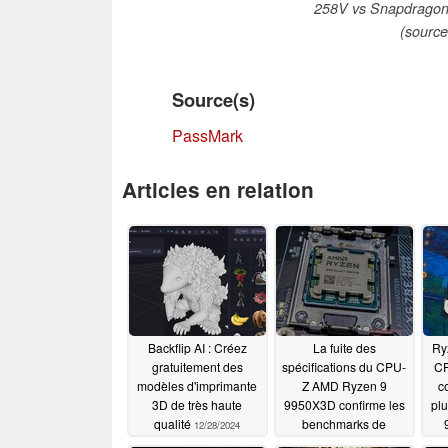
258V vs Snapdragon
(source
Source(s)
PassMark
Articles en relation
Backflip AI : Créez
La fuite des
Ry
gratuitement des
spécifications du CPU-
CP
modèles d'imprimante
Z AMD Ryzen 9
c
3D de très haute
9950X3D confirme les
plu
qualité
benchmarks de
12/28/2024
performance divulgués