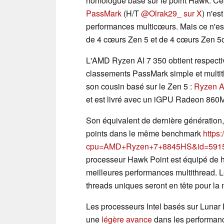
homologue basé sur le point Hawk. Ce
PassMark
(H/T
@Olrak29_ sur X
) n'es
performances multicœurs. Mais ce n'est
de 4 cœurs Zen 5 et de 4 cœurs Zen 5c
L'AMD Ryzen AI 7 350 obtient respecti
classements PassMark simple et multith
son cousin basé sur le Zen 5 :
Ryzen A
et est livré avec un iGPU Radeon 860
Son équivalent de dernière génération,
points dans le même benchmark
https
cpu=AMD+Ryzen+7+8845HS&id=591
processeur Hawk Point est équipé de hu
meilleures performances multithread. 
threads uniques seront en tête pour la
Les processeurs Intel basés sur Lunar
une
légère avance
dans les performanc