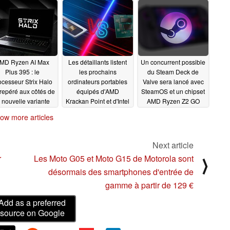
MD Ryzen AI Max
Les détaillants listent
Un concurrent possible
Plus 395 : le
les prochains
du Steam Deck de
ocesseur Strix Halo
ordinateurs portables
Valve sera lancé avec
 repéré aux côtés de
équipés d'AMD
SteamOS et un chipset
a nouvelle variante
Krackan Point et d'Intel
AMD Ryzen Z2 GO
sus ROG Flow Z13
Arrow Lake-H
12/15/2024
12/15/2024
ow more articles
12/17/2024
Next article
r
Les Moto G05 et Moto G15 de Motorola sont
⟩
désormais des smartphones d'entrée de
gamme à partir de 129 €
Add as a preferred
source on Google