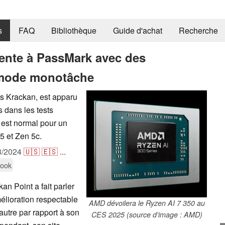
s
FAQ
Bibliothèque
Guide d'achat
Recherche
ente à PassMark avec des
 mode monotâche
s Krackan, est apparu
s dans les tests
 est normal pour un
5 et Zen 5c.
8/2024
🇺🇸
🇪🇸
...
book
an Point a fait parler
élioration respectable
AMD dévoilera le Ryzen AI 7 350 au
autre par rapport à son
CES 2025 (source d'image : AMD)