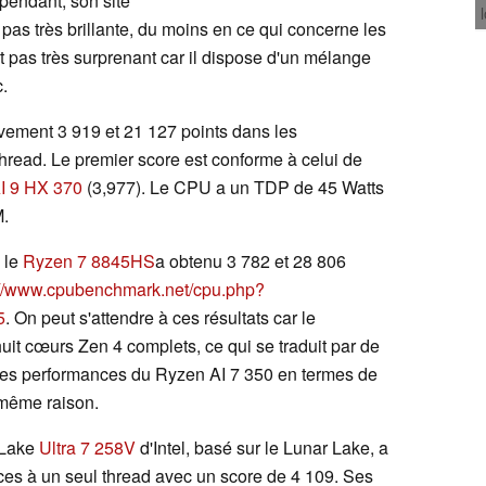
pendant, son site
t pas très brillante, du moins en ce qui concerne les
 pas très surprenant car il dispose d'un mélange
.
vement 3 919 et 21 127 points dans les
read. Le premier score est conforme à celui de
I 9 HX 370
(3,977). Le CPU a un TDP de 45 Watts
M.
 le
Ryzen 7 8845HS
a obtenu 3 782 et 28 806
://www.cpubenchmark.net/cpu.php?
5
. On peut s'attendre à ces résultats car le
it cœurs Zen 4 complets, ce qui se traduit par de
Les performances du Ryzen AI 7 350 en termes de
 même raison.
 Lake
Ultra 7 258V
d'Intel, basé sur le Lunar Lake, a
es à un seul thread avec un score de 4 109. Ses