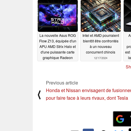
avec des vitesses
d'horloge identiques à
celles du CPU non
X3D
12/27/2024
La nouvelle Asus ROG
Intel et AMD pourraient
A
Flow Z13, équipée d'un
bientôt être confrontés
APU AMD Strix Halo et
à un nouveau
pr
d'une puissante carte
concurrent chinois
est
graphique Radeon
l
12/17/2024
8060S, a fait l'objet
A
Sh
d'une fuite
12/18/2024
Previous article
Honda et Nissan envisagent de fusionne
⟨
pour faire face à leurs rivaux, dont Tesla