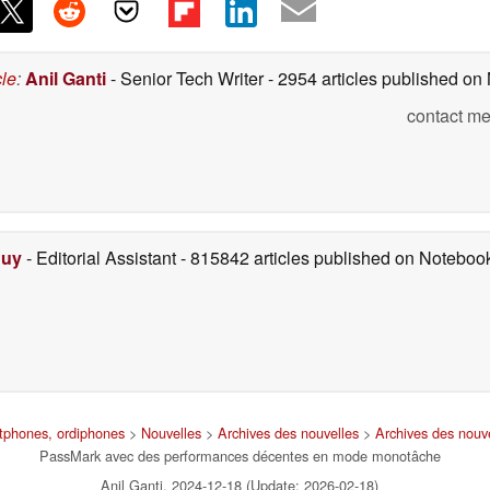
cle
:
Anil Ganti
- Senior Tech Writer
- 2954 articles published o
contact me
Duy
- Editorial Assistant
- 815842 articles published on Notebo
rtphones, ordiphones
>
Nouvelles
>
Archives des nouvelles
>
Archives des nouv
PassMark avec des performances décentes en mode monotâche
Anil Ganti, 2024-12-18 (Update: 2026-02-18)