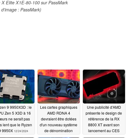
 X Elite X1E-80-100 sur PassMark
 d'image : PassMark)
zen 9 9950X3D : le
Les cartes graphiques
Une publicité d'AMD
U Zen 5 X3D à 16
AMD RDNA 4
présente le design de
œurs ne serait pas
devraient être dotées
référence de la RX
s lent que le Ryzen
d'un nouveau système
8800 XT avant son
9 9950X
de dénomination
lancement au CES
12/24/2024
2025
12/23/2024
12/23/2024