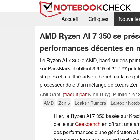
Accueil
Critiques
Nouvelle
AMD Ryzen AI 7 350 se prés
performances décentes en
Le Ryzen AI 7 350 d'AMD, basé sur des point
sur PassMark. Il obtient 3 919 et 21 127 point
simples et multithreads du benchmark, ce qui
processeur doté d'un mélange de cœurs Zen 
Anil Ganti (
traduit par
Ninh Duy),
Publié
12/1
AMD
Zen 5
Leaks / Rumors
Laptop / Note
Hier, la Ryzen AI 7 350 basée sur Krack
d'elle sur
Geekbench
en offrant une am
des performances d'une génération à l'