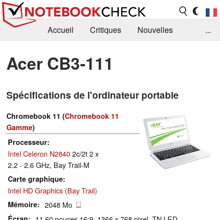
Accueil
Critiques
Nouvelles
...
FAQ
Bibliothèque
Guide d'achat
Acer CB3-111
Recherche
Contact
Spécifications de l'ordinateur portable
Chromebook 11 (
Chromebook 11
Gamme
)
Processeur
Intel Celeron N2840
2c/2t 2 x
2.2 - 2.6 GHz, Bay Trail-M
Carte graphique
Intel HD Graphics (Bay Trail)
Mémoire
2048 Mo
Écran
11.60 pouces 16:9, 1366 x 768 pixel, TN LED,