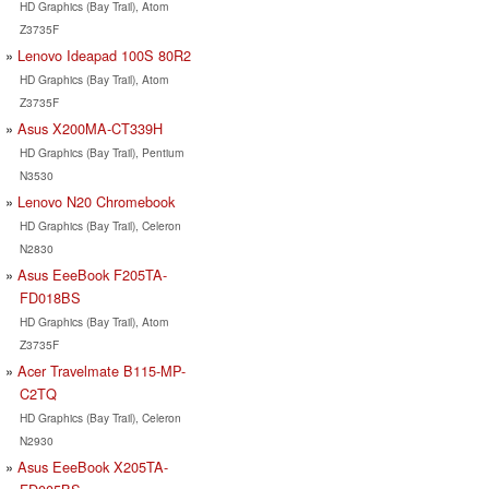
HD Graphics (Bay Trail), Atom
Z3735F
Lenovo Ideapad 100S 80R2
HD Graphics (Bay Trail), Atom
Z3735F
Asus X200MA-CT339H
HD Graphics (Bay Trail), Pentium
N3530
Lenovo N20 Chromebook
HD Graphics (Bay Trail), Celeron
N2830
Asus EeeBook F205TA-
FD018BS
HD Graphics (Bay Trail), Atom
Z3735F
Acer Travelmate B115-MP-
C2TQ
HD Graphics (Bay Trail), Celeron
N2930
Asus EeeBook X205TA-