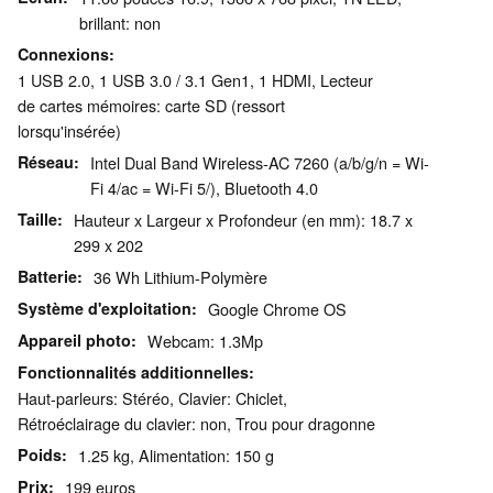
brillant: non
Connexions
1 USB 2.0, 1 USB 3.0 / 3.1 Gen1, 1 HDMI, Lecteur
de cartes mémoires: carte SD (ressort
lorsqu'insérée)
Réseau
Intel Dual Band Wireless-AC 7260 (a/b/g/n = Wi-
Fi 4/ac = Wi-Fi 5/), Bluetooth 4.0
Taille
Hauteur x Largeur x Profondeur (en mm): 18.7 x
299 x 202
Batterie
36 Wh Lithium-Polymère
Système d'exploitation
Google Chrome OS
Appareil photo
Webcam: 1.3Mp
Fonctionnalités additionnelles
Haut-parleurs: Stéréo, Clavier: Chiclet,
Rétroéclairage du clavier: non, Trou pour dragonne
Poids
1.25 kg, Alimentation: 150 g
Prix
199 euros