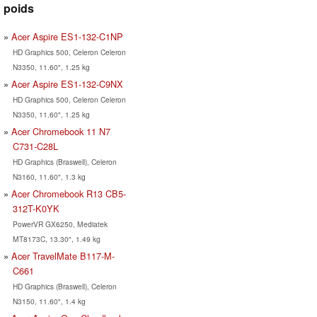
poids
Acer Aspire ES1-132-C1NP
HD Graphics 500, Celeron Celeron
N3350, 11.60", 1.25 kg
Acer Aspire ES1-132-C9NX
HD Graphics 500, Celeron Celeron
N3350, 11.60", 1.25 kg
Acer Chromebook 11 N7
C731-C28L
HD Graphics (Braswell), Celeron
N3160, 11.60", 1.3 kg
Acer Chromebook R13 CB5-
312T-K0YK
PowerVR GX6250, Mediatek
MT8173C, 13.30", 1.49 kg
Acer TravelMate B117-M-
C661
HD Graphics (Braswell), Celeron
N3150, 11.60", 1.4 kg