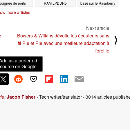
poignée de ports
RAM LPDDR5
basé sur le Raspberry
Pi
07/07/2025
07/02/2025
06/22/2025
ow more articles
Next article
e
Bowers & Wilkins dévoile les écouteurs sans
⟩
fil Pi6 et Pi8 avec une meilleure adaptation à
l'oreille
Add as a preferred
source on Google
cle
:
Jacob Fisher
- Tech writer/translator
- 3014 articles publi