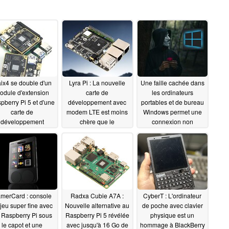
ix4 se double d'un
Lyra Pi : La nouvelle
Une faille cachée dans
odule d'extension
carte de
les ordinateurs
pberry Pi 5 et d'une
développement avec
portables et de bureau
carte de
modem LTE est moins
Windows permet une
développement
chère que le
connexion non
utonome
Raspberry Pi
autorisée (vol
07/20/2025
07/19/2025
d'identité)
07/16/2025
merCard : console
Radxa Cubie A7A :
CyberT : L'ordinateur
jeu super fine avec
Nouvelle alternative au
de poche avec clavier
 Raspberry Pi sous
Raspberry Pi 5 révélée
physique est un
le capot et une
avec jusqu'à 16 Go de
hommage à BlackBerry