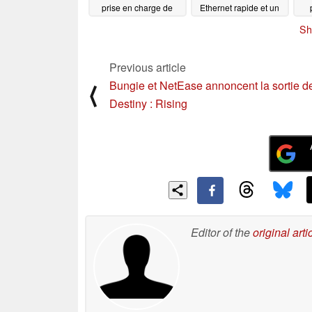
prise en charge de
Ethernet rapide et un
Windows
NPU
07/11/2025
07/10/2025
Sh
Previous article
Bungie et NetEase annoncent la sortie d
⟨
Destiny : Rising
Editor of the
original arti