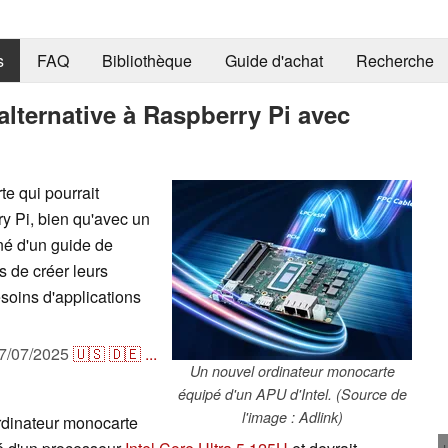
s
FAQ
Bibliothèque
Guide d'achat
Recherche
alternative à Raspberry Pi avec
e qui pourrait
ry Pi, bien qu'avec un
gné d'un guide de
s de créer leurs
soins d'applications
7/07/2025
🇺🇸
🇩🇪
...
Un nouvel ordinateur monocarte
équipé d'un APU d'Intel. (Source de
l'image : Adlink)
rdinateur monocarte