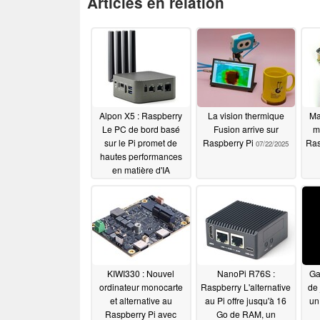
Articles en relation
Alpon X5 : Raspberry
La vision thermique
Ma
Le PC de bord basé
Fusion arrive sur
m
sur le Pi promet de
Raspberry Pi
Ras
07/22/2025
hautes performances
en matière d'IA
a
08/02/2025
KIWI330 : Nouvel
NanoPi R76S :
Ga
ordinateur monocarte
Raspberry L'alternative
de 
et alternative au
au Pi offre jusqu'à 16
un
Raspberry Pi avec
Go de RAM, un