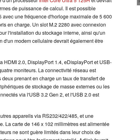
pé d'un processeur
Intel Core Ultra 5 125H
et devrait
rmes de puissance de calcul. Il est possible
5 avec une fréquence d'horloge maximale de 5 600
ris en charge. Un slot M.2 2280 avec connexion
r l'installation du stockage interne, ainsi qu'un
ion d'un modem cellulaire devrait également être
via HDMI 2.0, DisplayPort 1.4, eDisplayPort et USB-
quatre moniteurs. La connectivité réseau est
s deux prenant en charge un taux de transfert de
iphériques de stockage de masse externes ou les
nectés via l'USB 3.2 Gen 2, et l'USB 2.0 est
autres appareils via RS232/422/485, et une
. La carte de 146 x 102 millimètres est alimentée
ateurs ne sont guère limités dans leur choix de