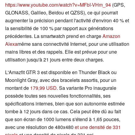
https://www.youtube.com/watch?v=MFbI-VHm_94
(GPS,
GLONASS, Galileo, Beidou et QZSS), ce qui pourrait
augmenter la précision pendant l'activité d'environ 40 % et
la sensibilité de 100 % par rapport aux générations
précédentes. La smartwatch prend en charge
Amazon
Alexa
même sans connectivité Internet, pour une utilisation
mains libres et des rappels. Elle est prévue pour une
utilisation jusqu'à 21 jours entre deux charges.
L'Amazfit GTR 3 est disponible en Thunder Black ou
Moonlight Gray, avec des bracelets assortis, pour un
montant de
179,99 USD
. Sa variante Pro inaugurale
possède toutes ses nouvelles fonctionnalités, ses
spécifications internes, bien que son autonomie estimée
tombe à 12 jours dans ce cas. Cela peut être dû au fait
que son écran de 1000 lumens s'étend à 1,65 pouces,
avec une résolution de 480x480
et une densité de 331
pixels
et une densité de pixels de 331 ppi.