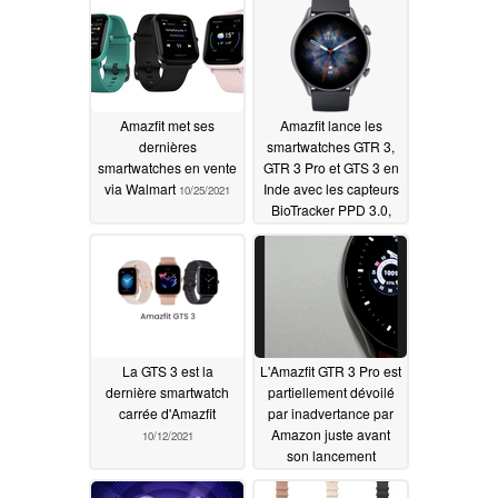
Amazfit met ses
Amazfit lance les
dernières
smartwatches GTR 3,
smartwatches en vente
GTR 3 Pro et GTS 3 en
via Walmart
Inde avec les capteurs
10/25/2021
BioTracker PPD 3.0,
une autonomie de 12
jours et plus de 150
modes d'entraînement
à partir de ₹13,999
(US$187)
10/21/2021
La GTS 3 est la
L'Amazfit GTR 3 Pro est
dernière smartwatch
partiellement dévoilé
carrée d'Amazfit
par inadvertance par
Amazon juste avant
10/12/2021
son lancement
10/11/2021