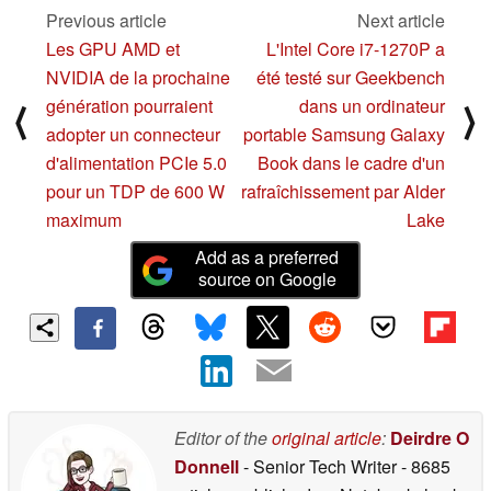
Previous article
Next article
Les GPU AMD et
L'Intel Core i7-1270P a
NVIDIA de la prochaine
été testé sur Geekbench
génération pourraient
dans un ordinateur
⟨
⟩
adopter un connecteur
portable Samsung Galaxy
d'alimentation PCIe 5.0
Book dans le cadre d'un
pour un TDP de 600 W
rafraîchissement par Alder
maximum
Lake
Add as a preferred
source on Google
Editor of the
original article
:
Deirdre O
Donnell
- Senior Tech Writer
- 8685