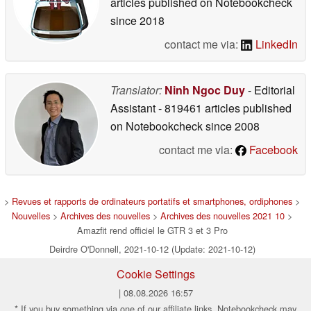
articles published on Notebookcheck
since 2018
contact me via:
LinkedIn
Translator:
Ninh Ngoc Duy
- Editorial
Assistant
- 819461 articles published
on Notebookcheck
since 2008
contact me via:
Facebook
>
Revues et rapports de ordinateurs portatifs et smartphones, ordiphones
>
Nouvelles
>
Archives des nouvelles
>
Archives des nouvelles 2021 10
>
Amazfit rend officiel le GTR 3 et 3 Pro
Deirdre O'Donnell, 2021-10-12 (Update: 2021-10-12)
Cookie Settings
| 08.08.2026 16:57
* If you buy something via one of our affiliate links, Notebookcheck may