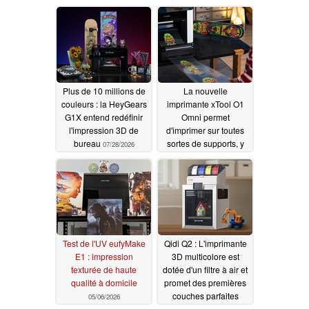
Plus de 10 millions de
La nouvelle
couleurs : la HeyGears
imprimante xTool O1
G1X entend redéfinir
Omni permet
l'impression 3D de
d'imprimer sur toutes
bureau
sortes de supports, y
07/28/2026
compris les tissus
07/01/2026
Test de l'UV eufyMake
Qidi Q2 : L'imprimante
E1 : impression
3D multicolore est
texturée de haute
dotée d'un filtre à air et
qualité à domicile
promet des premières
couches parfaites
05/06/2026