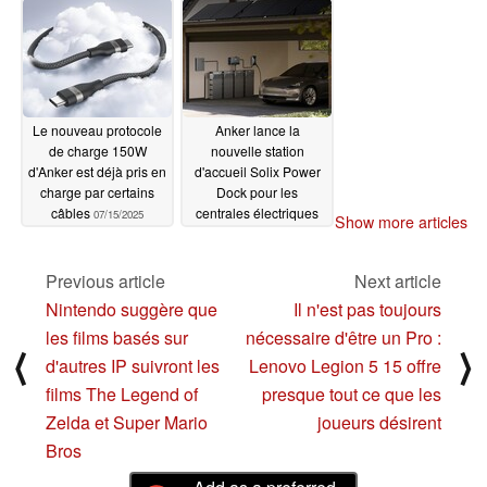
Le nouveau protocole
Anker lance la
de charge 150W
nouvelle station
d'Anker est déjà pris en
d'accueil Solix Power
charge par certains
Dock pour les
câbles
centrales électriques
07/15/2025
Show more articles
de balcon
07/14/2025
Previous article
Next article
Nintendo suggère que
Il n'est pas toujours
les films basés sur
nécessaire d'être un Pro :
⟨
⟩
d'autres IP suivront les
Lenovo Legion 5 15 offre
films The Legend of
presque tout ce que les
Zelda et Super Mario
joueurs désirent
Bros