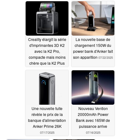
10/02/2025
Creality élargit la série
La nouvelle base de
d'imprimantes 3D K2
chargement 150W du
avec la K2 Pro,
power bank d'Anker fait
compacte mais moins
son apparition
07/22/2025
chère que la K2 Plus
08/22/2025
Une nouvelle fuite
Nouveau Vention
révèle le prix de la
20000mAh Power
banque d'alimentation
Bank avec 165W de
Anker Prime 26K
puissance arrive
07/17/2025
07/16/2025