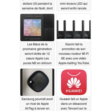
dollars US pendant la
mini-écrans LED qui
semaine de Noël, dont
seront enfin lancés
540 millions rien que
cette année ; toute la
pour le jour de l'an
gamme iPhone 13
devrait être équipée de
01/09/2021
scanners LiDAR
01/06/2021
Les Macs de la
Xiaomi fait la
prochaine génération
promotion de son
seront dotés de 12
nouveau routeur Wi-Fi
cœurs Apple Les
6E avec une vidéo
puces M2 en silicium
Apple-baiting YouTube
selon l'expert
01/05/2021
01/04/2021
Samsung pourrait avoir
Huawei fait un Apple
un rival de Apple
dans un désaccord
AirTag à lancer en
avec Tencent sur le