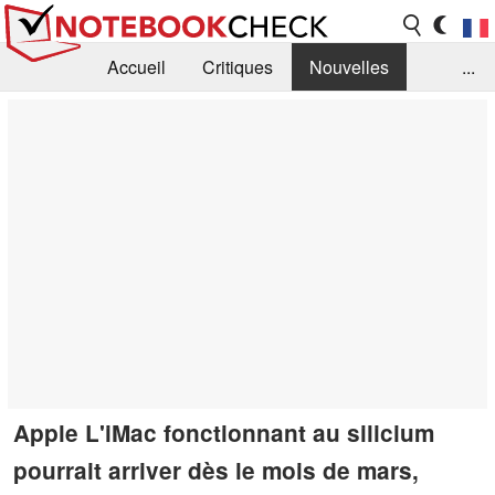
Accueil
Critiques
Nouvelles
...
FAQ
Bibliothèque
Guide d'achat
Recherche
Contact
Apple L'iMac fonctionnant au silicium
pourrait arriver dès le mois de mars,