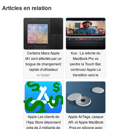
Articles en relation
Certains Macs Apple
Kuo : La refonte du
M1 sont affectés par un
MacBook Pro va
bogue de changement
perdre la Touch Bar,
rapide d'utilisateur
continuez Apple La
transition vers le
01/19/2021
silicium à base de bras
et reprenez le
chargement MagSafe
01/16/2021
Apple Les clients de
Apple AirTags, casque
l'App Store dépensent
AR, et Apple MacBook
près de 2 milliards de
Pros en silicone avec