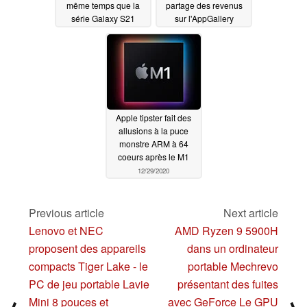
même temps que la
partage des revenus
série Galaxy S21
sur l'AppGallery
01/03/2021
01/02/2021
Apple tipster fait des
allusions à la puce
monstre ARM à 64
coeurs après le M1
12/29/2020
Previous article
Next article
Lenovo et NEC
AMD Ryzen 9 5900H
proposent des appareils
dans un ordinateur
compacts Tiger Lake - le
portable Mechrevo
PC de jeu portable Lavie
présentant des fuites
Mini 8 pouces et
avec GeForce Le GPU