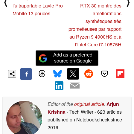
⟨
⟩
l'ultraportable Lavie Pro
RTX 30 montre des
Mobile 13 pouces
améliorations
synthétiques très
prometteuses par rapport
au Ryzen 9 4900HS et à
l'Intel Core i7-10875H
Add as a preferred
source on Google
Editor of the
original article
:
Arjun
Krishna
- Tech Writer
- 623 articles
published on Notebookcheck
since
2019