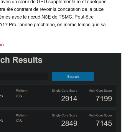
ic avec un cœur de GPU supplémentaire et quelques
re été contraint de revoir la conception de la puce
lèmes avec le nœud N3E de TSMC. Peut-être
 l'A17 Pro l'année prochaine, en même temps que sa
on