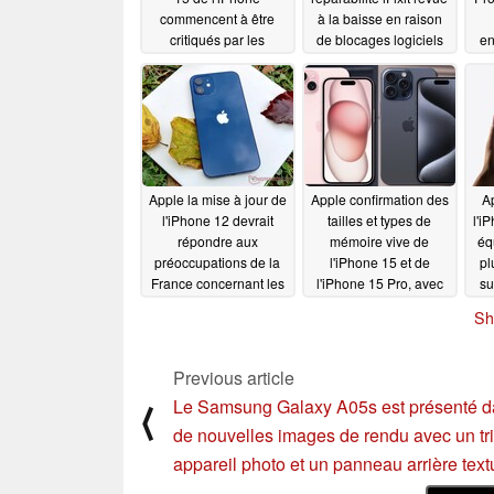
commencent à être
à la baisse en raison
critiqués par les
de blocages logiciels
en
premiers utilisateurs
persistants
de 
09/21/2023
09/23/2023
Apple la mise à jour de
Apple confirmation des
Ap
l'iPhone 12 devrait
tailles et types de
l'i
répondre aux
mémoire vive de
éq
préoccupations de la
l'iPhone 15 et de
pl
France concernant les
l'iPhone 15 Pro, avec
su
radiations et éviter
des améliorations
un 
Sh
l'interdiction de vente
générales par rapport
en
à la série iPhone 14
09/17/2023
09/15/2023
Previous article
Le Samsung Galaxy A05s est présenté 
⟨
de nouvelles images de rendu avec un tr
appareil photo et un panneau arrière text