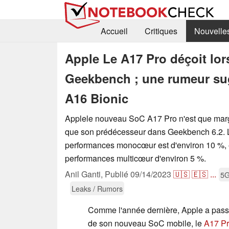
Accueil
Critiques
Nouvelle
Apple Le A17 Pro déçoit lor
Geekbench ; une rumeur sug
A16 Bionic
Applele nouveau SoC A17 Pro n'est que marg
que son prédécesseur dans Geekbench 6.2. L
performances monocœur est d'environ 10 %, e
performances multicœur d'environ 5 %.
Anil Ganti,
Publié
09/14/2023
🇺🇸
🇪🇸
...
5
Leaks / Rumors
Comme l'année dernière, Apple a pass
de son nouveau SoC mobile, le
A17 P