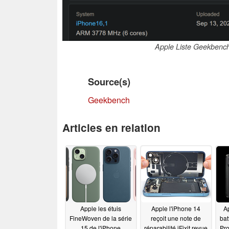
Apple Liste Geekbenc
Source(s)
Geekbench
Articles en relation
Apple les étuis
Apple l'iPhone 14
Ap
FineWoven de la série
reçoit une note de
bat
15 de l'iPhone
réparabilité iFixit revue
Pro