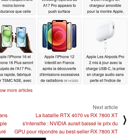
moins bonne
A17 Pro appears to
chargeur amovible
durance que celle
push surface
pour la montre Apple,
l'iPhone 14 Pro Max
temperatures to 48°C
ainsi qu'un design
during gaming
pliable et un système
09/20/2023
MagSafe
09/20/2023
09/19/2023
ple l'iPhone 16 et
Apple l'iPhone 12
Apple Les Airpods Pro
Phone 16 Plus seront
interdit en France
2 mis à jour avec la
uipés de l'A17 Pro,
après la découverte
charge USB-C, la prise
us rapide, fabriqué
d'émissions excessives
en charge audio sans
r TSMC N3E, avec
de radiations
perte et l'indice de
09/14/2023
compromis potentiel
protection IP54
ow more articles
 termes d'efficacité
09/13/2023
09/14/2023
Next article
dans
La bataille RTX 4070 vs RX 7800 XT
⟩
iple
s'intensifie : NVIDIA aurait baissé le prix du
uré
GPU pour répondre au best-seller RX 7800 XT