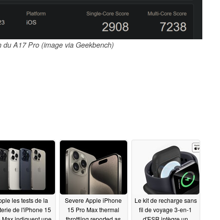
h du A17 Pro (image via Geekbench)
ple les tests de la
Severe Apple iPhone
Le kit de recharge sans
terie de l'iPhone 15
15 Pro Max thermal
fil de voyage 3-en-1
 Max indiquent une
throttling reported as
d'ESR intègre un