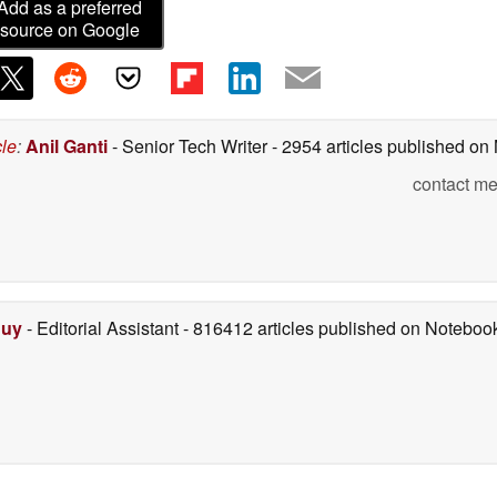
Add as a preferred
source on Google
cle
:
Anil Ganti
- Senior Tech Writer
- 2954 articles published o
contact me
Duy
- Editorial Assistant
- 816412 articles published on Notebo