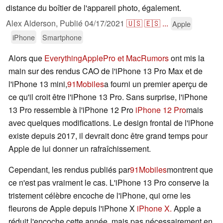
distance du boîtier de l'appareil photo, également.
Alex Alderson,
Publié
04/17/2021
🇺🇸
🇪🇸
...
Apple
iPhone
Smartphone
Alors que
EverythingApplePro et MacRumors
ont mis la
main sur des rendus CAO de l'iPhone 13 Pro Max et de
l'iPhone 13 mini,
91Mobiles
a fourni un premier aperçu de
ce qu'il croit être l'iPhone 13 Pro. Sans surprise, l'iPhone
13 Pro ressemble à l'iPhone 12 Pro
iPhone 12 Pro
mais
avec quelques modifications. Le design frontal de l'iPhone
existe depuis 2017, il devrait donc être grand temps pour
Apple de lui donner un rafraîchissement.
Cependant, les rendus publiés par
91Mobiles
montrent que
ce n'est pas vraiment le cas. L'iPhone 13 Pro conserve la
tristement célèbre encoche de l'iPhone, qui orne les
fleurons de Apple depuis l'iPhone X
iPhone X.
Apple a
réduit l'encoche cette année, mais pas nécessairement en