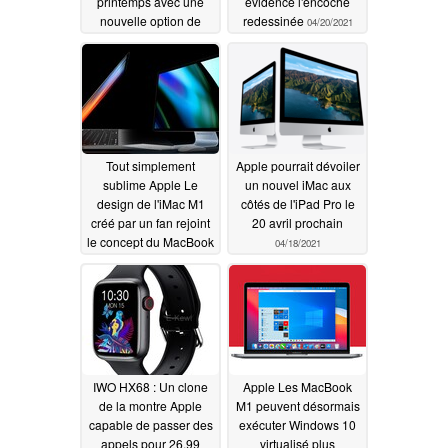
printemps avec une
évidence l'encoche
nouvelle option de
redessinée
04/20/2021
couleur violette, les
précommandes
commencent ce
vendredi
04/21/2021
Tout simplement
Apple pourrait dévoiler
sublime Apple Le
un nouvel iMac aux
design de l'iMac M1
côtés de l'iPad Pro le
créé par un fan rejoint
20 avril prochain
le concept du MacBook
04/18/2021
Pro 14 M1X dans le
portfolio en pleine
expansion d'un jeune
artiste talentueux
04/19/2021
IWO HX68 : Un clone
Apple Les MacBook
de la montre Apple
M1 peuvent désormais
capable de passer des
exécuter Windows 10
appels pour 26,99
virtualisé plus