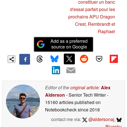
constituer un banc
d'essai parfait pour les
prochains APU Dragon
Crest, Rembrandt et
Raphael
Add as a preferred
source on Google
Editor of the
original article
:
Alex
Alderson
- Senior Tech Writer
-
15160 articles published on
Notebookcheck
since 2018
contact me via:
@aldersonaj
,
Bluesky