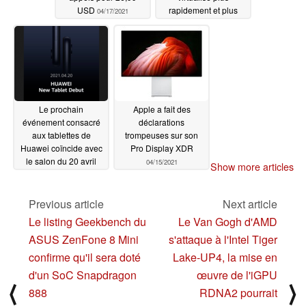
USD
rapidement et plus
04/17/2021
efficacement que les
modèles à base de
processeurs Intel
04/16/2021
Le prochain
Apple a fait des
événement consacré
déclarations
aux tablettes de
trompeuses sur son
Huawei coïncide avec
Pro Display XDR
le salon du 20 avril
04/15/2021
Show more articles
2021 de Apple
04/15/2021
Previous article
Next article
Le listing Geekbench du
Le Van Gogh d'AMD
ASUS ZenFone 8 Mini
s'attaque à l'Intel Tiger
confirme qu'il sera doté
Lake-UP4, la mise en
d'un SoC Snapdragon
œuvre de l'iGPU
⟨
⟩
888
RDNA2 pourrait