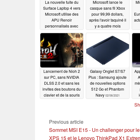
La nouvelle fuite du
Microsoft lance le
Mi
Surface Laptop 4 vers
casque sans fil Xbox
Microsoft utilise des
pour 99,99 dollars,
Eur
APU Renoir
après l'avoir taquiné il
act
personnalisés avec
y a quatre mois
des GPU plus
02/18/2021
puissants
02/24/2021
Lancement de Nioh 2
Galaxy Onglet S7/S7
Ap
sur PC, sans NVIDIA
Plus : Samsung ajoute
A
DLSS 2.0 et sans les
de nouvelles options
mè
invites des boutons du
512 Go et Phantom
clavier et de la souris
Navy
02/06/2021
SoC
02/07/2021
Sh
Previous article
Sommet MSI E15 - Un challenger pour le
XPS 15 et le Lenovo ThinkPad X1 Extre