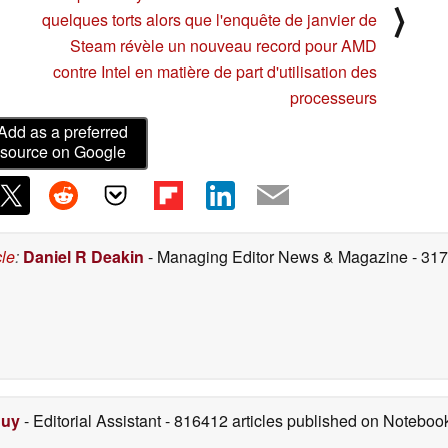
⟩
quelques torts alors que l'enquête de janvier de
Steam révèle un nouveau record pour AMD
contre Intel en matière de part d'utilisation des
processeurs
Add as a preferred
source on Google
cle
:
Daniel R Deakin
- Managing Editor News & Magazine
- 31
Duy
- Editorial Assistant
- 816412 articles published on Notebo