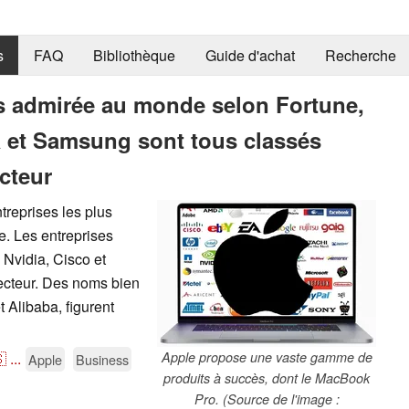
s
FAQ
Bibliothèque
Guide d'achat
Recherche
lus admirée au monde selon Fortune,
a et Samsung sont tous classés
cteur
treprises les plus
e. Les entreprises
 Nvidia, Cisco et
ecteur. Des noms bien
Alibaba, figurent

...
Apple propose une vaste gamme de
Apple
Business
produits à succès, dont le MacBook
Pro. (Source de l'image :