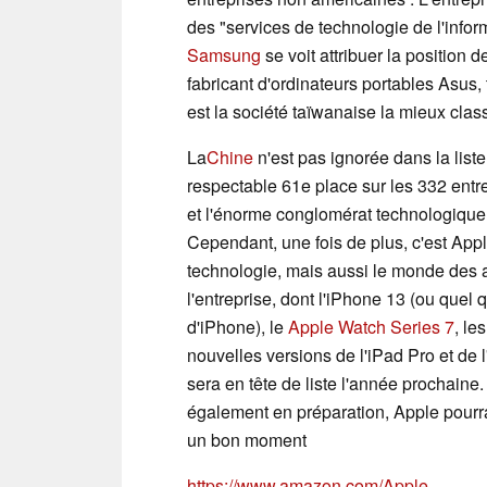
des "services de technologie de l'infor
Samsung
se voit attribuer la position 
fabricant d'ordinateurs portables Asus, 
est la société taïwanaise la mieux clas
La
Chine
n'est pas ignorée dans la list
respectable 61e place sur les 332 entr
et l'énorme conglomérat technologique
Cependant, une fois de plus, c'est App
technologie, mais aussi le monde des a
l'entreprise, dont l'iPhone 13 (ou quel 
d'iPhone), le
Apple Watch Series 7
, l
nouvelles versions de l'iPad Pro et de l'
sera en tête de liste l'année prochaine
également en préparation, Apple pourr
un bon moment
https://www.amazon.com/Apple