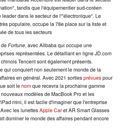
mation", tandis que l'équipementier sud-coréen
de leader dans le secteur de l'"électronique". Le
très populaire, occupe la 78e place sur la liste et
sée de tous les secteurs
e de
Fortune
, avec Alibaba qui occupe une
eprises représentées. Le détaillant en ligne JD.com
 chinois Tencent sont également présents.
le qui conquiert non seulement le monde de la
ffaires en général. Avec 2021 sorties
prévues
pour
que soit le
nom
que recevra la prochaine gamme
es nouveaux modèles de MacBook Pro et les
iPad mini, il est facile d'imaginer que l'entreprise
. Avec les lunettes
Apple Car
et AR Smart Glasses
ait dominer le monde des affaires pendant encore