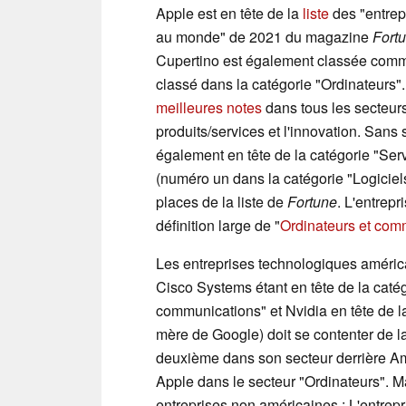
Apple est en tête de la
liste
des "entrep
au monde" de 2021 du magazine
Fort
Cupertino est également classée comm
classé dans la catégorie "Ordinateurs"
meilleures notes
dans tous les secteurs
produits/services et l'innovation. Sans 
également en tête de la catégorie "Serv
(numéro un dans la catégorie "Logiciel
places de la liste de
Fortune
. L'entrepr
définition large de "
Ordinateurs et com
Les entreprises technologiques améric
Cisco Systems étant en tête de la caté
communications" et Nvidia en tête de l
mère de Google) doit se contenter de l
deuxième dans son secteur derrière Am
Apple dans le secteur "Ordinateurs". M
entreprises non américaines : L'entrepr