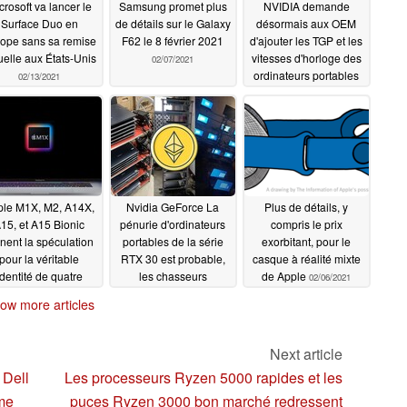
crosoft va lancer le
Samsung promet plus
NVIDIA demande
Surface Duo en
de détails sur le Galaxy
désormais aux OEM
ope sans sa remise
F62 le 8 février 2021
d'ajouter les TGP et les
uelle aux États-Unis
vitesses d'horloge des
02/07/2021
ordinateurs portables
02/13/2021
de la série RTX 30 aux
listes de produits tout
en supprimant les
valeurs TGP de ses
pilotes officiels
02/07/2021
ple M1X, M2, A14X,
Nvidia GeForce La
Plus de détails, y
15, et A15 Bionic
pénurie d'ordinateurs
compris le prix
nent la spéculation
portables de la série
exorbitant, pour le
pour la véritable
RTX 30 est probable,
casque à réalité mixte
identité de quatre
les chasseurs
de Apple
02/06/2021
s présumés à venir
d'Ethereum en Chine
ow more articles
Apple
se tournant vers
02/06/2021
l'exploitation minière
mobile
02/06/2021
Next article
 Dell
Les processeurs Ryzen 5000 rapides et les
me
puces Ryzen 3000 bon marché redressent