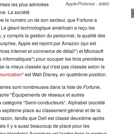
Apple/Pinterest - édité)
rises les plus admirées
une
. La société
e le numéro un de son secteur, que Fortune a
. Le géant technologique américain a reçu les
, y compris la gestion du personnel, la qualité des
surprise, Apple est rejoint par Amazon (qui est
ices Internet et commerce de détail") et Microsoft
s informatiques") pour occuper les trois premières
ise la mieux classée qui n'est pas classée selon la
munication
" est Walt Disney, en quatrième position.
aines sont nombreuses dans la liste de
Fortune
,
gorie "Équipements de réseaux et autres
a catégorie "Semi-conducteurs". Alphabet (société
a septième place au classement général et de la
azon, tandis que Dell est classé deuxième après
ais il y a aussi beaucoup de place pour les
ise irlandaise Accenture est leader dans le secteur