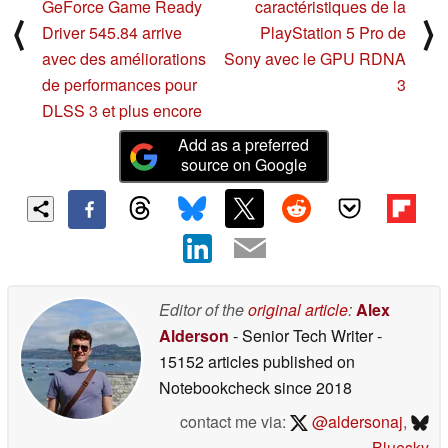
GeForce Game Ready
caractéristiques de la
⟨
⟩
Driver 545.84 arrive
PlayStation 5 Pro de
avec des améliorations
Sony avec le GPU RDNA
de performances pour
3
DLSS 3 et plus encore
Add as a preferred
source on Google
Editor of the
original article
:
Alex
Alderson
- Senior Tech Writer
-
15152 articles published on
Notebookcheck
since 2018
contact me via:
@aldersonaj
,
Bluesky