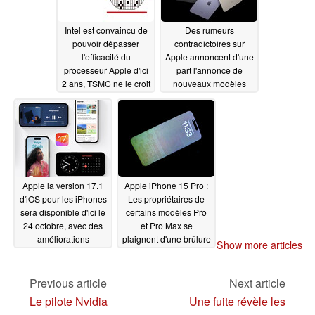
Intel est convaincu de
Des rumeurs
pouvoir dépasser
contradictoires sur
l'efficacité du
Apple annoncent d'une
processeur Apple d'ici
part l'annonce de
2 ans, TSMC ne le croit
nouveaux modèles
pas si vite
cette semaine et
10/18/2023
d'autre part le
dévoilement du Pencil
3 sur Apple
10/17/2023
Apple la version 17.1
Apple iPhone 15 Pro :
d'iOS pour les iPhones
Les propriétaires de
sera disponible d'ici le
certains modèles Pro
24 octobre, avec des
et Pro Max se
améliorations
plaignent d'une brûlure
Show more articles
concernant AirDrop,
de l'OLED peu après la
Dynamic Island et
correction de la
Standby
surchauffe par iOS 17
Previous article
Next article
10/17/2023
10/17/2023
Le pilote Nvidia
Une fuite révèle les