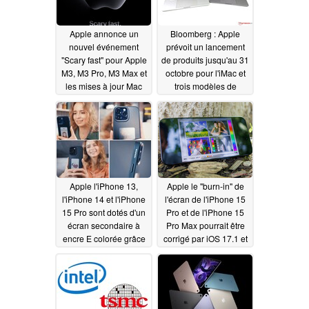
Apple annonce un
Bloomberg : Apple
nouvel événement
prévoit un lancement
"Scary fast" pour Apple
de produits jusqu'au 31
M3, M3 Pro, M3 Max et
octobre pour l'iMac et
les mises à jour Mac
trois modèles de
MacBook Pro
10/25/2023
10/23/2023
Apple l'iPhone 13,
Apple le "burn-in" de
l'iPhone 14 et l'iPhone
l'écran de l'iPhone 15
15 Pro sont dotés d'un
Pro et de l'iPhone 15
écran secondaire à
Pro Max pourrait être
encre E colorée grâce
corrigé par iOS 17.1 et
au Reink Case C1
une mise à jour du
clavier est également
10/22/2023
prévue
10/19/2023