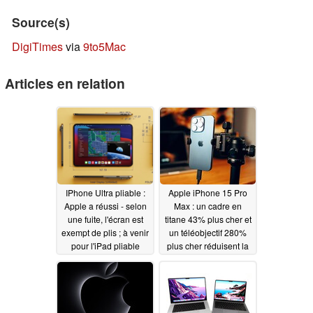
Source(s)
DigiTimes
via
9to5Mac
Articles en relation
IPhone Ultra pliable :
Apple iPhone 15 Pro
Apple a réussi - selon
Max : un cadre en
une fuite, l'écran est
titane 43% plus cher et
exempt de plis ; à venir
un téléobjectif 280%
pour l'iPad pliable
plus cher réduisent la
marge de Apple
05/20/2026
10/25/2023