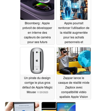
Bloomberg : Apple
Apple pourrait
prévoit de développer
renforcer l'utilisation de
en interne des
la réalité augmentée
capteurs de caméra
pour les achats
pour ses futurs
personnels et
appareils
l'assistance - avec des
11/23/2023
démonstrations de
produits dans votre
salon
11/22/2023
Un pirate du design
Zappar lance le
corrige le plus gros
casque de réalité mixte
défaut de Apple Magic
Zapbox avec
Mouse
compatibilité vidéo
11/20/2023
spatiale Apple Vision
Pro
11/20/2023