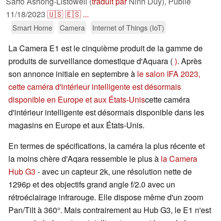
Sarfo Ashong-Listowell (
traduit par
Ninh Duy),
Publié
11/18/2023
🇺🇸
🇪🇸
...
Smart Home
Camera
Internet of Things (IoT)
La Camera E1 est le cinquième produit de la gamme de
produits de surveillance domestique d'Aquara (
)
. Après
son annonce initiale en septembre à
le salon IFA 2023,
cette caméra d'intérieur intelligente est désormais
disponible en Europe et aux États-Unis
cette caméra
d'intérieur intelligente est désormais disponible dans les
magasins en Europe et aux États-Unis.
En termes de spécifications, la caméra la plus récente et
la moins chère d'Aqara ressemble le plus à
la Camera
Hub G3
- avec un capteur 2k, une résolution nette de
1296p et des objectifs grand angle f/2.0 avec un
rétroéclairage infrarouge. Elle dispose même d'un zoom
Pan/Tilt à 360°. Mais contrairement au Hub G3, le E1 n'est