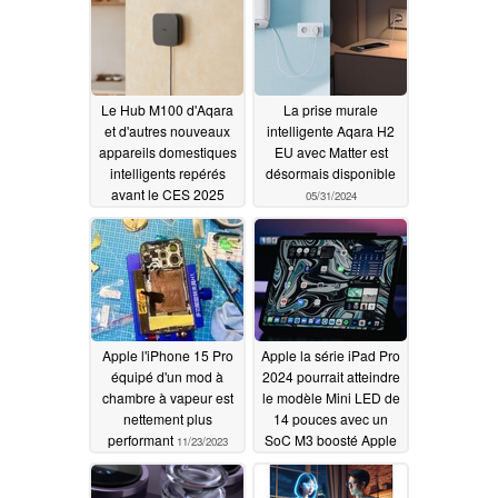
Le Hub M100 d'Aqara
La prise murale
et d'autres nouveaux
intelligente Aqara H2
appareils domestiques
EU avec Matter est
intelligents repérés
désormais disponible
avant le CES 2025
05/31/2024
01/04/2025
Apple l'iPhone 15 Pro
Apple la série iPad Pro
équipé d'un mod à
2024 pourrait atteindre
chambre à vapeur est
le modèle Mini LED de
nettement plus
14 pouces avec un
performant
SoC M3 boosté Apple
11/23/2023
11/23/2023