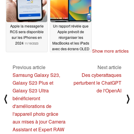
Apple la messagerie
Un rapport révèle que
RCS sera disponible
Apple prévoit de
sur les iPhones en
réorganiser les
2024
MacBooks et les iPads
11/19/2023
avec des écrans OLED
Show more articles
11/18/2023
Previous article
Next article
Samsung Galaxy S23,
Des cyberattaques
Galaxy S23 Plus et
perturbent le ChatGPT
Galaxy S23 Ultra
de l'OpenAI
⟨
⟩
bénéficieront
d'améliorations de
l'appareil photo grâce
aux mises à jour Camera
Assistant et Expert RAW