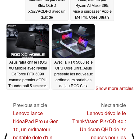
Strix OLED
Ryzen AI Max+ 395,
XG27AQDPG avec un
vise à surpasser Apple
taux de
M4 Pro, Core Ultra 9
rafraîchissement de
288V ; 2 fois plus
500 Hz avant sa sortie
rapide que RTX 4090
officielle
en IA avec 87% de
01/07/2025
puissance en moins
01/07/2025
Asus rafraîchit le ROG
Avec la RTX 5000 et le
XG Mobile avec Nvidia
CPU Core Ultra, Asus
GeForce RTX 5090
présente les nouveaux
comme premier eGPU
ordinateurs portables
Thunderbolt 5
de jeu ROG Strix
01/07/2025
Show more articles
01/07/2025
Previous article
Next article
Lenovo lance
Lenovo dévoile le
l'IdeaPad Pro 5i Gen
ThinkVision P27QD-40 :
10, un ordinateur
Un écran QHD de 27
⟨
⟩
portable doté d'un
pouces pour les