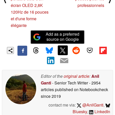
écran OLED 2,8K
professionnels
120Hz de 16 pouces
et d'une forme
élégante
Add as a preferred
source on Google
Editor of the
original article
:
Anil
Ganti
- Senior Tech Writer
- 2954
articles published on Notebookcheck
since 2019
contact me via:
@AnilGanti
,
Bluesky
,
LinkedIn