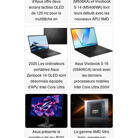
d'Asus offre deux
(M506KA) et Vivobook
écrans tactiles OLED
S 14 (M5406WA) font
de 120 Hz pour le
leurs débuts avec les
multitâche en
nouveaux APU AMD
déplacement
Krackan Point et les
01/08/2025
écrans OLED
01/07/2025
2025 Les ordinateurs
Asus Vivobook S 16
portables Asus
(S5606CA) lancé avec
Zenbook 14 OLED sont
les derniers
désormais équipés
processeurs mobiles
d'APU Intel Core Ultra
Intel Core Ultra 200H
200H et Ryzen AI 300
Arrow Lake et l'écran
Lumina OLED
01/07/2025
01/07/2025
Asus présente le
La gamme AMD Strix
moniteur de jeu ROG
Halo, menée par