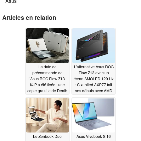
Asus
Articles en relation
La date de
L'alternative Asus ROG
précommande de
Flow Z13 avec un
l'Asus ROG Flow Z13-
écran AMOLED 120 Hz
KJP a été fixée ; une
: Sixunited AXP77 fait
copie gratuite de Death
ses débuts avec AMD
Stranding 2 pour PC
Strix Halo
11/06/2025
sera offerte
02/15/2026
Le Zenbook Duo
Asus Vivobook S 16