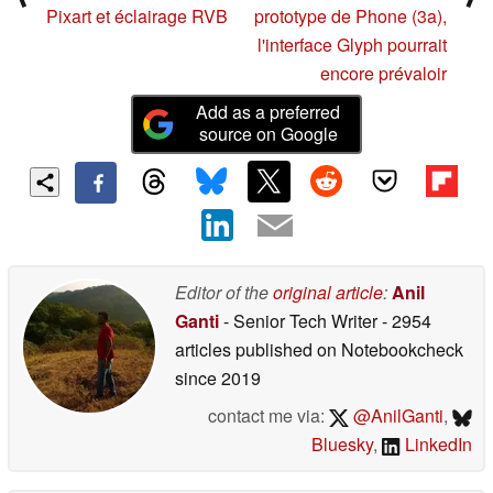
Pixart et éclairage RVB
prototype de Phone (3a),
l'interface Glyph pourrait
encore prévaloir
Add as a preferred
source on Google
Editor of the
original article
:
Anil
Ganti
- Senior Tech Writer
- 2954
articles published on Notebookcheck
since 2019
contact me via:
@AnilGanti
,
Bluesky
,
LinkedIn