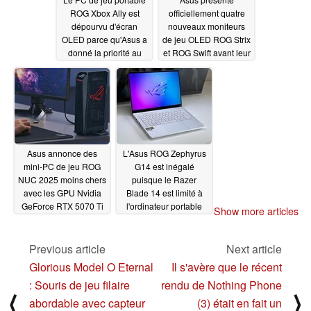
ROG Xbox Ally est
officiellement quatre
dépourvu d'écran
nouveaux moniteurs
OLED parce qu'Asus a
de jeu OLED ROG Strix
donné la priorité au
et ROG Swift avant leur
VRR
sortie mondiale
06/12/2025
06/09/2025
Asus annonce des
L'Asus ROG Zephyrus
mini-PC de jeu ROG
G14 est inégalé
NUC 2025 moins chers
puisque le Razer
avec les GPU Nvidia
Blade 14 est limité à
GeForce RTX 5070 Ti
l'ordinateur portable
Show more articles
et RTX 5080
RTX 5070
06/09/2025
06/09/2025
Previous article
Next article
Glorious Model O Eternal
Il s'avère que le récent
: Souris de jeu filaire
rendu de Nothing Phone
⟨
⟩
abordable avec capteur
(3) était en fait un