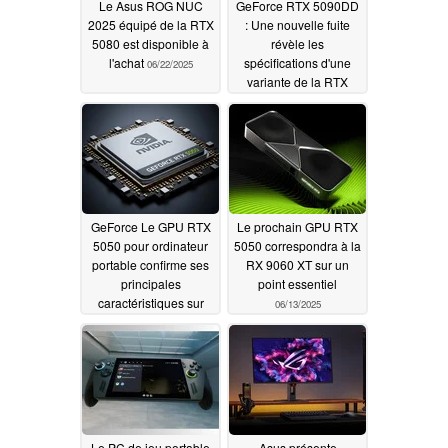
Le Asus ROG NUC
GeForce RTX 5090DD
2025 équipé de la RTX
: Une nouvelle fuite
5080 est disponible à
révèle les
l'achat
spécifications d'une
06/22/2025
variante de la RTX
5090D
06/18/2025
GeForce Le GPU RTX
Le prochain GPU RTX
5050 pour ordinateur
5050 correspondra à la
portable confirme ses
RX 9060 XT sur un
principales
point essentiel
caractéristiques sur
06/13/2025
Geekbench
06/17/2025
Le PC de jeu portable
Asus présente