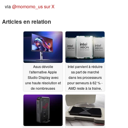
via
@momomo_us sur X
Articles en relation
Asus dévoile
Intel parvient à réduire
l'alternative Apple
sa part de marché
Studio Display avec
dans les processeurs
une haute résolution et
pour serveurs à 62 % -
de nombreuses
AMD reste à la traîne,
fonctionnalités
mais l'écart se resserre
06/29/2025
06/28/2025