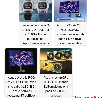
Les montres Casio G-
Asus ROG Strix OLED
Shock GBX-100S-1JF
XG32UCWMG :
et 100S-2JF sont
Nouveau moniteur de
officiellement
jeu OLED 4K révélé
disponibles à la vente
avec des modes
d'affichage de 165 Hz
05/16/2025
et 330 Hz
05/15/2025
Asus dévoile le ROG
Asus lance un GPU
Strix XG32UCWG avec
RTX 5090 Dhahab
une dalle OLED 480
Edition plaqué or à
Hz et le nouveau
partir de 7 000 $
revêtement TrueBlack
05/12/2025
Show more articles
Glossy
05/15/2025