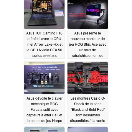
longtemps
01/12/2026
Asus TUF Gaming F16
Asus présente le
rafraîchi avec le CPU
nouveau moniteur de
Intel Arrow Lake-HX et
jeu ROG Strix Ace avec
le GPU Nvidia RTX 50
un taux de
series
rafraîchissement de
05/19/2025
610 Hz
05/19/2025
Asus dévoile le clavier
Les montres Casio G-
mécanique ROG
Shock de la série
Falcata split avec
"Black and Bold Red"
capteurs à effet Hall et
sont désormais
la souris de jeu Harpe
disponibles à la vente
2 Ace
05/19/2025
05/16/2025