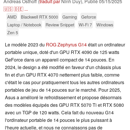
Andreas Osthoff (
traduit par
Ninh Duy),
Publié
05/15/2025
🇺🇸
🇩🇪
...
AMD
Blackwell RTX 5000
Gaming
Geforce
Laptop / Notebook
Review Snippet
Wi-Fi 7
Windows
Zen 5
Le modèle 2023 du
ROG Zephyrus G14
était un ordinateur
portable unique, doté d'un GPU RTX 4090 de 125 watts
GeForce dans un appareil compact de 14 pouces. En
2024, le design a été modifié en faveur d'un châssis plus
fin et d'un GPU RTX 4070 nettement plus faible, comme
c'était le cas pour pratiquement tous les autres ordinateurs
portables de jeu de 14 pouces sur le marché. Pour 2025,
Asus a amélioré le refroidissement et propose désormais
des modèles équipés des GPU RTX 5070 Ti et RTX 5080
avec un TGP de 120 watts. Cela fait du nouveau G14
l'ordinateur portable de 14 pouces le plus puissant à
l'heure actuelle, et nous ne connaissons pas de