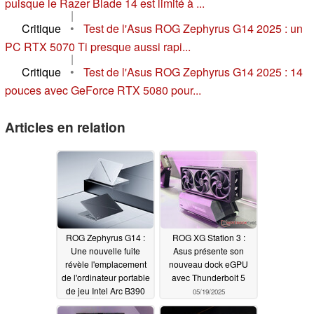
puisque le Razer Blade 14 est limité à ...
|
Critique
•
Test de l'Asus ROG Zephyrus G14 2025 : un
PC RTX 5070 Ti presque aussi rapi...
|
Critique
•
Test de l'Asus ROG Zephyrus G14 2025 : 14
pouces avec GeForce RTX 5080 pour...
Articles en relation
ROG Zephyrus G14 :
ROG XG Station 3 :
Une nouvelle fuite
Asus présente son
révèle l'emplacement
nouveau dock eGPU
de l'ordinateur portable
avec Thunderbolt 5
de jeu Intel Arc B390
05/19/2025
dont on parle depuis