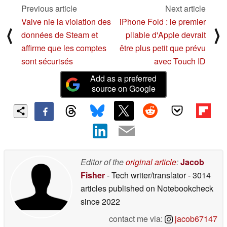
Previous article
Next article
Valve nie la violation des
iPhone Fold : le premier
⟨
⟩
données de Steam et
pliable d'Apple devrait
affirme que les comptes
être plus petit que prévu
sont sécurisés
avec Touch ID
Add as a preferred
source on Google
Editor of the
original article
:
Jacob
Fisher
- Tech writer/translator
- 3014
articles published on Notebookcheck
since 2022
contact me via:
jacob67147