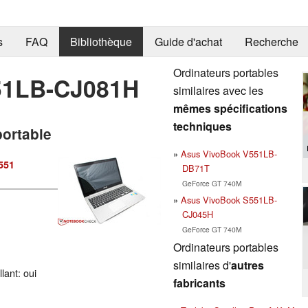
s
FAQ
Bibliothèque
Guide d'achat
Recherche
Ordinateurs portables
51LB-CJ081H
similaires avec les
mêmes spécifications
techniques
portable
Asus VivoBook V551LB-
551
DB71T
GeForce GT 740M
Asus VivoBook S551LB-
CJ045H
GeForce GT 740M
Ordinateurs portables
similaires d'
autres
lant: oui
fabricants