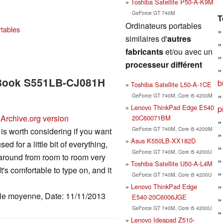
Toshiba Satellite P50-A-K9M
GeForce GT 740M
T
Ordinateurs portables
rtables
similaires d'
autres
fabricants
et/ou avec un
processeur différent
voBook S551LB-CJ081H
b
Toshiba Satellite L50-A-1CE
GeForce GT 740M, Core i5 4200M
Lenovo ThinkPad Edge E540
p
Archive.org version
20C60071BM
GeForce GT 740M, Core i5 4200M
worth considering if you want
Asus K550LB-XX182D
d for a little bit of everything,
GeForce GT 740M, Core i5 4200U
 around from room to room very
Toshiba Satellite U50-A-L4M
It's comfortable to type on, and it
GeForce GT 740M, Core i5 4200U
Lenovo ThinkPad Edge
ille moyenne, Date: 11/11/2013
E540-20C6006JGE
GeForce GT 740M, Core i5 4200U
Lenovo Ideapad Z510-