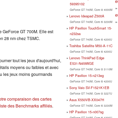
e
59395102
GeForce GT 740M, Core i3 4000M
e
Lenovo Ideapad Z500A
GeForce GT 740M, Core i5 3230M
HP Pavilion TouchSmart 15-
ie GeForce GT 700M. Elle est
n232sa
e en 28 nm chez TSMC.
GeForce GT 740M, Core i5 4200U
Toshiba Satellite M50-A-11C
GeForce GT 740M, Core i5 4200U
Lenovo ThinkPad Edge
ourner tout les jeux d'aujourd'hui,
E531-N4I9WGE
étails moyens ou faibles et avec
GeForce GT 740M, Core i3 3110M
 ou les jeux moins gourmands
HP Pavilion 15-n213eg
GeForce GT 740M, Core i5 4200U
Sony Vaio SV-F1521K1EB
GeForce GT 740M, Core i3 3227U
otre comparaison des cartes
Asus X550VB-XX047H
liste des Benchmarks affiliés
.
GeForce GT 740M, Core i5 3230M
HP Pavilion 15-n007sg
GeForce GT 740M, Core i5 4200U