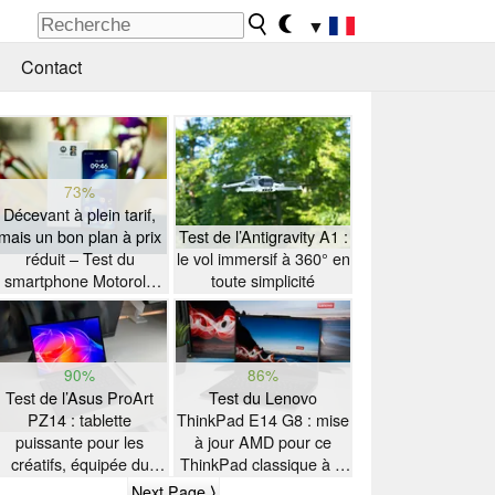
▼
Contact
73%
Décevant à plein tarif,
mais un bon plan à prix
Test de l’Antigravity A1 :
réduit – Test du
le vol immersif à 360° en
smartphone Motorola
toute simplicité
Moto G47
90%
86%
Test de l’Asus ProArt
Test du Lenovo
PZ14 : tablette
ThinkPad E14 G8 : mise
puissante pour les
à jour AMD pour ce
créatifs, équipée du
ThinkPad classique à la
Snapdragon X2 Elite
grosse autonomie
Next Page ⟩