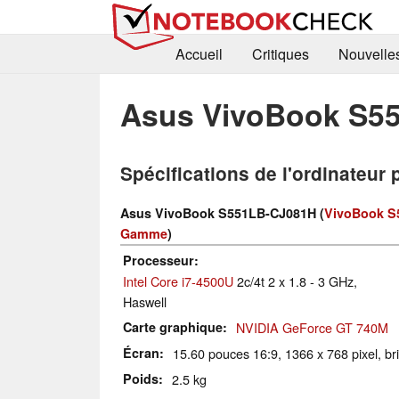
Accueil
Critiques
Nouvelle
Asus VivoBook S5
Spécifications de l'ordinateur 
Asus VivoBook S551LB-CJ081H (
VivoBook S
Gamme
)
Processeur
Intel Core i7-4500U
2c/4t 2 x 1.8 - 3 GHz,
Haswell
Carte graphique
NVIDIA GeForce GT 740M
Écran
15.60 pouces 16:9, 1366 x 768 pixel, bril
Poids
2.5 kg