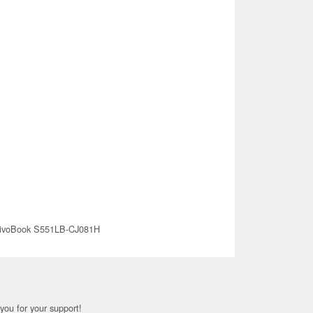
ivoBook S551LB-CJ081H
you for your support!