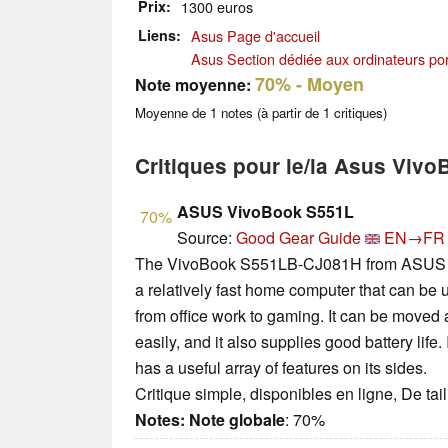
Prix
1300 euros
Liens
Asus Page d'accueil
Asus Section dédiée aux ordinateurs po
70%
- Moyen
Note moyenne:
Moyenne de
1
notes (à partir de
1
critiques)
Critiques pour le/la Asus Vi
ASUS VivoBook S551L
70%
Source:
Good Gear Guide
EN→FR
The VivoBook S551LB-CJ081H from ASUS is 
a relatively fast home computer that can be use
from office work to gaming. It can be moved
easily, and it also supplies good battery life. 
has a useful array of features on its sides.
Critique simple, disponibles en ligne, De ta
Notes:
Note globale
: 70%