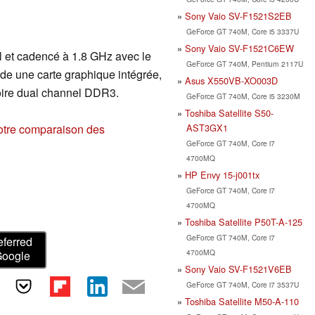
Sony Vaio SV-F1521S2EB
GeForce GT 740M, Core i5 3337U
Sony Vaio SV-F1521C6EW
 et cadencé à 1.8 GHz avec le
GeForce GT 740M, Pentium 2117U
de une carte graphique intégrée,
Asus X550VB-XO003D
oire dual channel DDR3.
GeForce GT 740M, Core i5 3230M
Toshiba Satellite S50-
AST3GX1
otre comparaison des
GeForce GT 740M, Core i7
4700MQ
HP Envy 15-j001tx
GeForce GT 740M, Core i7
4700MQ
Toshiba Satellite P50T-A-125
GeForce GT 740M, Core i7
eferred
4700MQ
Google
Sony Vaio SV-F1521V6EB
GeForce GT 740M, Core i7 3537U
Toshiba Satellite M50-A-110