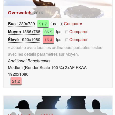
Overwatch
2016
Bas
1280x720
51.7
fps
Comparer
+
Moyen
1366x768
36.9
fps
Comparer
+
Élevé
1920x1080
16.4
fps
Comparer
+
» Jouable avec tous les ordinateurs portables testés
avec les détails paramétrés sur Moyen.
Additional Benchmarks
Medium (Render Scale 100 %) 2xAF FXAA
1920x1080
21.2