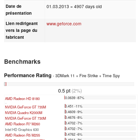
Date de
01.03.2013
= 4907 days old
présentation
Lien redirigeant
www.geforce.com
vers la page du
fabricant
Benchmarks
Performance Rating
- 3DMark 11 + Fire Strike + Time Spy
0.5 pt
(2%)
0.0639 -87%
AMD Radeon HD 8180
...
0.451 -11%
NVIDIA GeForce GT 735M
0.4609 -9%
NVIDIA Quadro K2000M
0.4676 -8%
NVIDIA GeForce GT 730M
0.4702 -7%
AMD Radeon R7 M260
0.4702 -7%
Intel HD Graphics 630
0.4762 -6%
AMD Radeon R5 M255
0.4911 -3%