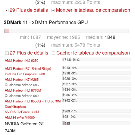
(2%)
maximum: 2238 Points
29 Plus de détails
Montrer le tableau de comparaison
+
+
3DMark 11
- 3DM11 Performance GPU
min: 1687 moyenne: 1985 médian:
1848
(1%)
maximum: 5478 Points
27 Plus de détails
Cacher le tableau de comparaison
+
-
171.8 -91%
AMD Radeon HD 6250
...
1913 -4%
AMD Radeon R7 (Bristol Ridge)
1916 -3%
Intel Iris Pro Graphics 5200
1926 -3%
AMD Radeon R7 M265
1927 -3%
Qualcomm Adreno 685
1934 -3%
AMD Radeon HD 8770M
1936 -2%
Qualcomm Adreno 680
1942 -2%
AMD Radeon HD 8550G + HD 8670M
Dual Graphics
1969 -1%
NVIDIA GeForce 830M
1981 0%
AMD FirePro M4000
NVIDIA GeForce GT
1985
740M