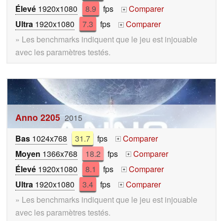
Élevé
1920x1080
8.9
fps
Comparer
+
Ultra
1920x1080
7.3
fps
Comparer
+
» Les benchmarks indiquent que le jeu est injouable
avec les paramètres testés.
Anno 2205
2015
Bas
1024x768
31.7
fps
Comparer
+
Moyen
1366x768
18.2
fps
Comparer
+
Élevé
1920x1080
8.1
fps
Comparer
+
Ultra
1920x1080
3.4
fps
Comparer
+
» Les benchmarks indiquent que le jeu est injouable
avec les paramètres testés.