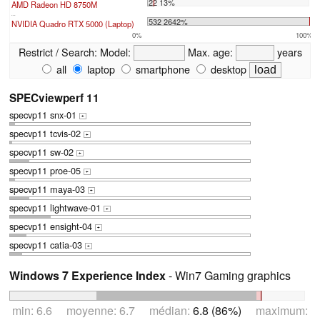
22 13%
AMD Radeon HD 8750M
...
532 2642%
NVIDIA Quadro RTX 5000 (Laptop)
0%
100%
Restrict / Search:
Model:
Max. age:
years
all
laptop
smartphone
desktop
SPECviewperf 11
specvp11 snx-01
+
specvp11 tcvis-02
+
specvp11 sw-02
+
specvp11 proe-05
+
specvp11 maya-03
+
specvp11 lightwave-01
+
specvp11 ensight-04
+
specvp11 catia-03
+
Windows 7 Experience Index
- Win7 Gaming graphics
min: 6.6 moyenne: 6.7 médian:
6.8 (86%)
maximum: