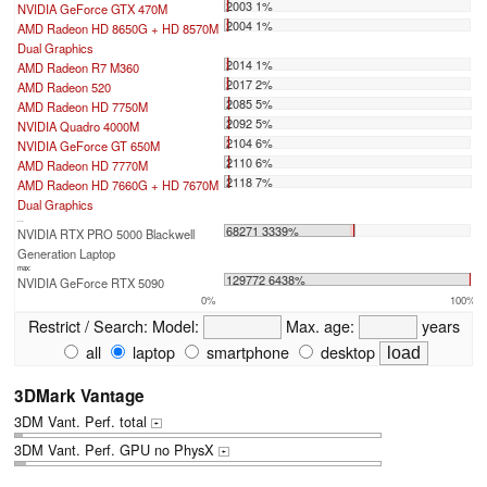
2003 1%
NVIDIA GeForce GTX 470M
2004 1%
AMD Radeon HD 8650G + HD 8570M
Dual Graphics
2014 1%
AMD Radeon R7 M360
2017 2%
AMD Radeon 520
2085 5%
AMD Radeon HD 7750M
2092 5%
NVIDIA Quadro 4000M
2104 6%
NVIDIA GeForce GT 650M
2110 6%
AMD Radeon HD 7770M
2118 7%
AMD Radeon HD 7660G + HD 7670M
Dual Graphics
...
68271 3339%
NVIDIA RTX PRO 5000 Blackwell
Generation Laptop
max:
129772 6438%
NVIDIA GeForce RTX 5090
0%
100%
Restrict / Search:
Model:
Max. age:
years
all
laptop
smartphone
desktop
3DMark Vantage
3DM Vant. Perf. total
+
3DM Vant. Perf. GPU no PhysX
+