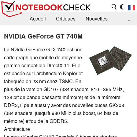
Accueil
Critiques
Nouvelles
...
FAQ
Bibliothèque
Guide d'achat
NVIDIA GeForce GT 740M
Recherche
Contact
La Nvidia GeForce GTX 740 est une
carte graphique mobile de moyenne
gamme compatible DirectX 11. Elle
est basée sur l'architecture Kepler et
fabriquée en 28 nm chez TSMC. En
plus de la version GK107 (384 shaders, 810 - 895 MHz,
128 bit de bande passante mémoire) et de la mémoire
DDR3, il peut aussi y avoir des nouvelles puces GK208
(384 shaders, jusqu'à 980 MHz plus boost, 64 bits de
mémoire) et/ou de la GDDR5.
Architecture
Le cœur Kepler GK107 Possède 2 blocs de shaders,