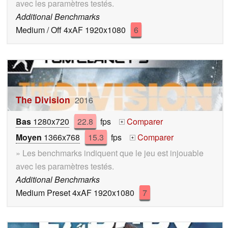
avec les paramètres testés.
Additional Benchmarks
Medium / Off 4xAF 1920x1080
6
The Division
2016
Bas
1280x720
22.8
fps
Comparer
+
Moyen
1366x768
15.3
fps
Comparer
+
» Les benchmarks indiquent que le jeu est injouable
avec les paramètres testés.
Additional Benchmarks
Medium Preset 4xAF 1920x1080
7