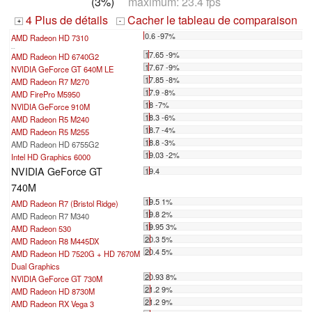
(3%)
maximum: 23.4 fps
4 Plus de détails
Cacher le tableau de comparaison
+
-
0.6 -97%
AMD Radeon HD 7310
...
17.65 -9%
AMD Radeon HD 6740G2
17.67 -9%
NVIDIA GeForce GT 640M LE
17.85 -8%
AMD Radeon R7 M270
17.9 -8%
AMD FirePro M5950
18 -7%
NVIDIA GeForce 910M
18.3 -6%
AMD Radeon R5 M240
18.7 -4%
AMD Radeon R5 M255
18.8 -3%
AMD Radeon HD 6755G2
19.03 -2%
Intel HD Graphics 6000
NVIDIA GeForce GT
19.4
740M
19.5 1%
AMD Radeon R7 (Bristol Ridge)
19.8 2%
AMD Radeon R7 M340
19.95 3%
AMD Radeon 530
20.3 5%
AMD Radeon R8 M445DX
20.4 5%
AMD Radeon HD 7520G + HD 7670M
Dual Graphics
20.93 8%
NVIDIA GeForce GT 730M
21.2 9%
AMD Radeon HD 8730M
21.2 9%
AMD Radeon RX Vega 3