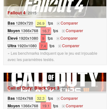
Fallout 4
2015
Bas
1280x720
26.9
fps
Comparer
+
Moyen
1366x768
16.7
fps
Comparer
+
Élevé
1920x1080
9
fps
Comparer
+
Ultra
1920x1080
7.4
fps
Comparer
+
» Les benchmarks indiquent que le jeu est injouable
avec les paramètres testés.
Call of Duty: Black Ops 3
2015
Bas
1024x768
32.3
fps
Comparer
+
Moyen
1366x768
19.1
fps
Comparer
+