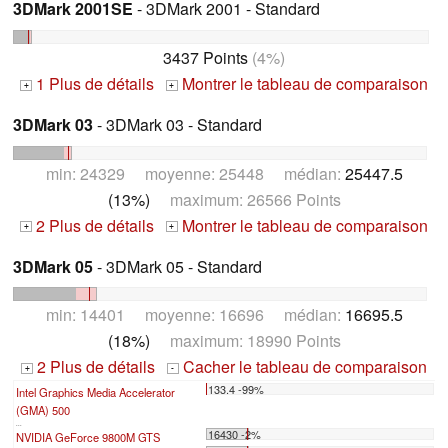
3DMark 2001SE
- 3DMark 2001 - Standard
3437 Points
(4%)
1 Plus de détails
Montrer le tableau de comparaison
+
+
3DMark 03
- 3DMark 03 - Standard
min: 24329 moyenne: 25448 médian:
25447.5
(13%)
maximum: 26566 Points
2 Plus de détails
Montrer le tableau de comparaison
+
+
3DMark 05
- 3DMark 05 - Standard
min: 14401 moyenne: 16696 médian:
16695.5
(18%)
maximum: 18990 Points
2 Plus de détails
Cacher le tableau de comparaison
+
-
133.4 -99%
Intel Graphics Media Accelerator
(GMA) 500
...
16430 -2%
NVIDIA GeForce 9800M GTS