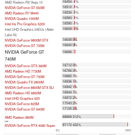
16454 -1%
AMD Radeon RX Vega 10
16510 -1%
NVIDIA GeForce GT 550M
16534 -1%
AMD Radeon R7 M440
16583 -1%
NVIDIA Quadro 1000M
16590 -1%
Intel Iris Pro Graphics 5200
16606 -1%
Intel UHD Graphics 24EUs (Alder
Lake-N)
16638 0%
NVIDIA GeForce 9800M GTX
16640 0%
NVIDIA GeForce GT 735M
NVIDIA GeForce GT
16696
740M
16712 0%
NVIDIA GeForce GTS 360M
16766 0%
AMD Radeon HD 7730M
16882 1%
NVIDIA GeForce GT 730M
16936 1%
NVIDIA Quadro FX 2800M
16942 1%
NVIDIA GeForce 8800M GTX SLI
16944 1%
AMD Radeon HD 6850M
16972 2%
Intel UHD Graphics 620
17043 2%
NVIDIA GeForce 825M
17105 2%
NVIDIA GeForce GT 640M
...
68868 312%
AMD Radeon 860M
max:
87172 422%
NVIDIA GeForce RTX 4080 Super
0%
100%