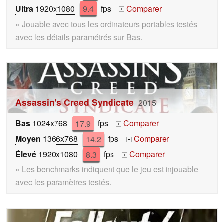
Ultra
1920x1080
9.4
fps
Comparer
+
» Jouable avec tous les ordinateurs portables testés
avec les détails paramétrés sur Bas.
Assassin's Creed Syndicate
2015
Bas
1024x768
17.9
fps
Comparer
+
Moyen
1366x768
14.2
fps
Comparer
+
Élevé
1920x1080
8.3
fps
Comparer
+
» Les benchmarks indiquent que le jeu est injouable
avec les paramètres testés.