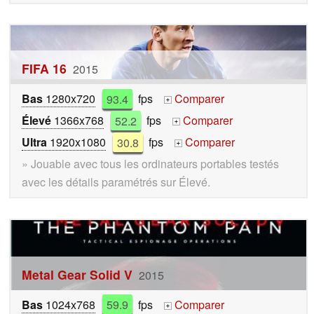
FIFA 16
2015
Bas
1280x720
93.4
fps
Comparer
+
Élevé
1366x768
52.2
fps
Comparer
+
Ultra
1920x1080
30.8
fps
Comparer
+
» Jouable avec tous les ordinateurs portables testés
avec les détails paramétrés sur Élevé.
Metal Gear Solid V
2015
Bas
1024x768
59.9
fps
Comparer
+