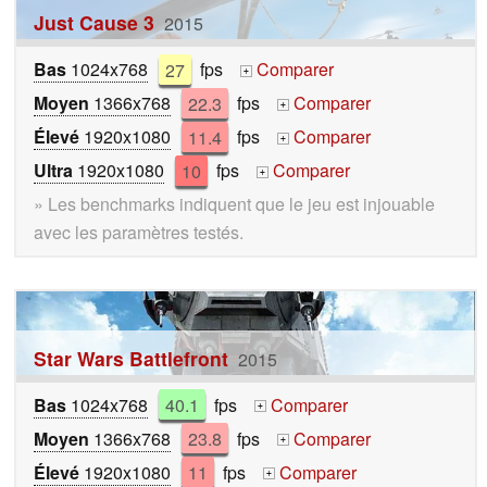
Just Cause 3
2015
Bas
1024x768
27
fps
Comparer
+
Moyen
1366x768
22.3
fps
Comparer
+
Élevé
1920x1080
11.4
fps
Comparer
+
Ultra
1920x1080
10
fps
Comparer
+
» Les benchmarks indiquent que le jeu est injouable
avec les paramètres testés.
Star Wars Battlefront
2015
Bas
1024x768
40.1
fps
Comparer
+
Moyen
1366x768
23.8
fps
Comparer
+
Élevé
1920x1080
11
fps
Comparer
+