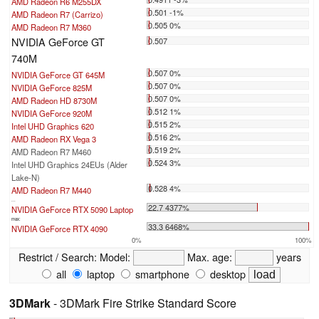
AMD Radeon R6 M255DX
0.501 -1%
AMD Radeon R7 (Carrizo)
0.505 0%
AMD Radeon R7 M360
NVIDIA GeForce GT
0.507
740M
0.507 0%
NVIDIA GeForce GT 645M
0.507 0%
NVIDIA GeForce 825M
0.507 0%
AMD Radeon HD 8730M
0.512 1%
NVIDIA GeForce 920M
0.515 2%
Intel UHD Graphics 620
0.516 2%
AMD Radeon RX Vega 3
0.519 2%
AMD Radeon R7 M460
0.524 3%
Intel UHD Graphics 24EUs (Alder
Lake-N)
0.528 4%
AMD Radeon R7 M440
...
22.7 4377%
NVIDIA GeForce RTX 5090 Laptop
max:
33.3 6468%
NVIDIA GeForce RTX 4090
0%
100%
Restrict / Search:
Model:
Max. age:
years
all
laptop
smartphone
desktop
3DMark
- 3DMark Fire Strike Standard Score