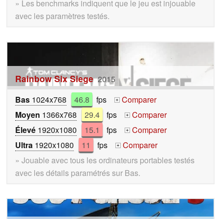
» Les benchmarks indiquent que le jeu est injouable
avec les paramètres testés.
Rainbow Six Siege
2015
Bas
1024x768
46.8
fps
Comparer
+
Moyen
1366x768
29.4
fps
Comparer
+
Élevé
1920x1080
15.1
fps
Comparer
+
Ultra
1920x1080
11
fps
Comparer
+
» Jouable avec tous les ordinateurs portables testés
avec les détails paramétrés sur Bas.