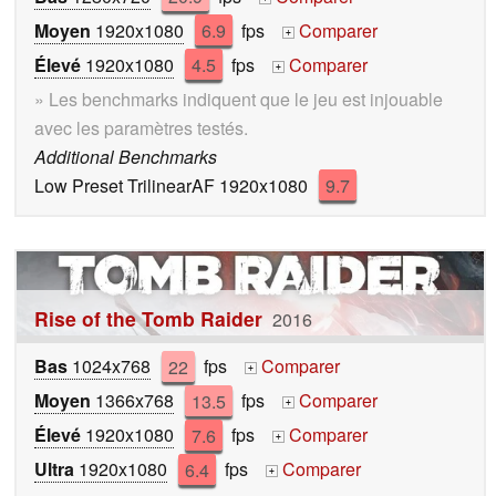
Moyen
1920x1080
6.9
fps
Comparer
+
Élevé
1920x1080
4.5
fps
Comparer
+
» Les benchmarks indiquent que le jeu est injouable
avec les paramètres testés.
Additional Benchmarks
Low Preset TrilinearAF 1920x1080
9.7
Rise of the Tomb Raider
2016
Bas
1024x768
22
fps
Comparer
+
Moyen
1366x768
13.5
fps
Comparer
+
Élevé
1920x1080
7.6
fps
Comparer
+
Ultra
1920x1080
6.4
fps
Comparer
+