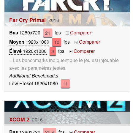
Far Cry Primal
2016
Bas
1280x720
21
fps
Comparer
+
Moyen
1920x1080
10
fps
Comparer
+
Élevé
1920x1080
9
fps
Comparer
+
» Les benchmarks indiquent que le jeu est injouable
avec les paramètres testés.
Additional Benchmarks
Low Preset 1920x1080
11
XCOM 2
2016
Bas
1280x720
20.9
fps
Comparer
+