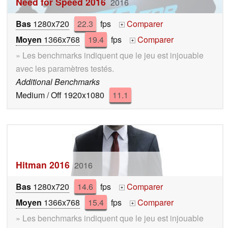
Need for Speed 2016
2016
Bas
1280x720
22.3
fps
Comparer
+
Moyen
1366x768
19.4
fps
Comparer
+
» Les benchmarks indiquent que le jeu est injouable
avec les paramètres testés.
Additional Benchmarks
Medium / Off 1920x1080
11.1
Hitman 2016
2016
Bas
1280x720
14.6
fps
Comparer
+
Moyen
1366x768
15.4
fps
Comparer
+
» Les benchmarks indiquent que le jeu est injouable