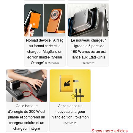
330 et de 16 Go de
06/16/2026
mémoire vive DDR5
06/17/2026
Nomad dévoile l'AirTag
Le nouveau chargeur
au format carte et le
Ugreen à 5 ports de
chargeur MagSafe en
160 W avec écran est
édition limitée "Stellar
lancé aux États-Unis
Orange"
06/10/2026
06/09/2026
Cette banque
Anker lance un
d'énergie de 300 W est
nouveau chargeur
pliable et comprend un
Nano édition Pokémon
chargeur solaire et un
05/28/2026
chargeur intégré
Show more articles