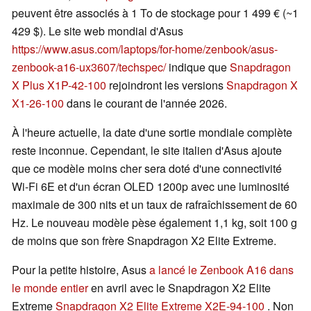
peuvent être associés à 1 To de stockage pour 1 499 € (~1
429 $). Le site web mondial d'Asus
https://www.asus.com/laptops/for-home/zenbook/asus-
zenbook-a16-ux3607/techspec/
indique que
Snapdragon
X Plus X1P-42-100
rejoindront les versions
Snapdragon X
X1-26-100
dans le courant de l'année 2026.
À l'heure actuelle, la date d'une sortie mondiale complète
reste inconnue. Cependant, le site italien d'Asus ajoute
que ce modèle moins cher sera doté d'une connectivité
Wi-Fi 6E et d'un écran OLED 1200p avec une luminosité
maximale de 300 nits et un taux de rafraîchissement de 60
Hz. Le nouveau modèle pèse également 1,1 kg, soit 100 g
de moins que son frère Snapdragon X2 Elite Extreme.
Pour la petite histoire, Asus
a lancé le Zenbook A16 dans
le monde entier
en avril avec le Snapdragon X2 Elite
Extreme
Snapdragon X2 Elite Extreme X2E-94-100
. Non