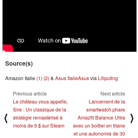
Source(s)
Amazon Italie
(1)
(2)
&
Asus Italie
Asus
via
Liliputing
Previous article
Next article
Le château vous appelle,
Lancement de la
Sire : Un classique de la
smartwatch phare
⟨
⟩
stratégie remastérisé à
Amazfit Balance Ultra
moins de 5 $ sur Steam
avec un boîtier en titane
et une autonomie de 30