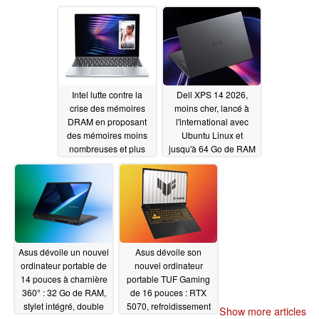
800 nit
heures
06/03/2026
06/03/2026
Intel lutte contre la
Dell XPS 14 2026,
crise des mémoires
moins cher, lancé à
DRAM en proposant
l'international avec
des mémoires moins
Ubuntu Linux et
nombreuses et plus
jusqu'à 64 Go de RAM
anciennes
06/02/2026
06/02/2026
Asus dévoile un nouvel
Asus dévoile son
ordinateur portable de
nouvel ordinateur
14 pouces à charnière
portable TUF Gaming
360° : 32 Go de RAM,
de 16 pouces : RTX
stylet intégré, double
5070, refroidissement
Show more articles