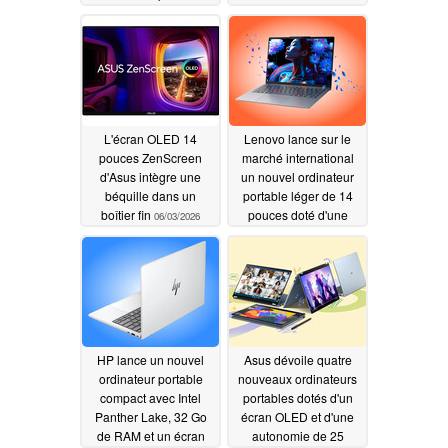
ThinkPad L16 doté
06/04/2026
d'une mémoire vive
pouvant atteindre 64
Go et de processeurs
AMD
06/04/2026
L'écran OLED 14
Lenovo lance sur le
pouces ZenScreen
marché international
d'Asus intègre une
un nouvel ordinateur
béquille dans un
portable léger de 14
boîtier fin
pouces doté d'une
06/03/2026
autonomie de plus de
20 heures et d'un
double emplacement
pour disque dur
06/03/2026
HP lance un nouvel
Asus dévoile quatre
ordinateur portable
nouveaux ordinateurs
compact avec Intel
portables dotés d'un
Panther Lake, 32 Go
écran OLED et d'une
de RAM et un écran
autonomie de 25