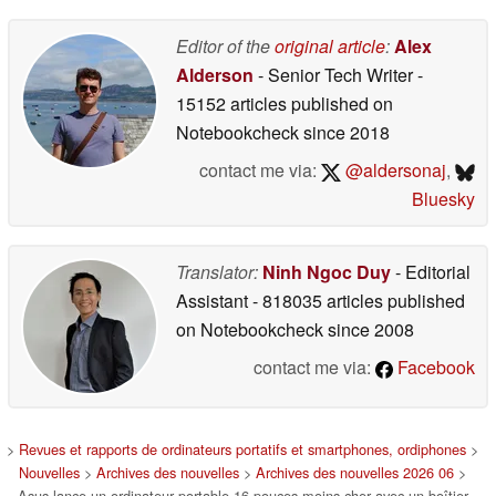
caméra
expert et durabilité
06/02/2026
06/02/2026
Editor of the
original article
:
Alex
Alderson
- Senior Tech Writer
-
15152 articles published on
Notebookcheck
since 2018
contact me via:
@aldersonaj
,
Bluesky
Translator:
Ninh Ngoc Duy
- Editorial
Assistant
- 818035 articles published
on Notebookcheck
since 2008
contact me via:
Facebook
>
Revues et rapports de ordinateurs portatifs et smartphones, ordiphones
>
Nouvelles
>
Archives des nouvelles
>
Archives des nouvelles 2026 06
>
Asus lance un ordinateur portable 16 pouces moins cher avec un boîtier