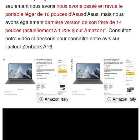
seulement nous avons
nous avons passé en revue le
portable léger de 16 pouces d'Asus
d'Asus, mais nous
avons également
dernière version de son frère de 14
pouces
(actuellement à 1 229 $ sur Amazon)
. Consultez
notre vidéo ci-dessous pour connaître notre avis sur
l'actuel Zenbook A16.
ⓘ Amazon Italy
ⓘ Amazon Italy