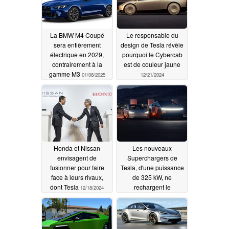
La BMW M4 Coupé
Le responsable du
sera entièrement
design de Tesla révèle
électrique en 2029,
pourquoi le Cybercab
contrairement à la
est de couleur jaune
gamme M3
01/08/2025
12/21/2024
Honda et Nissan
Les nouveaux
envisagent de
Superchargers de
fusionner pour faire
Tesla, d'une puissance
face à leurs rivaux,
de 325 kW, ne
dont Tesla
rechargent le
12/18/2024
Cybertruck que 90
secondes plus vite
12/15/2024