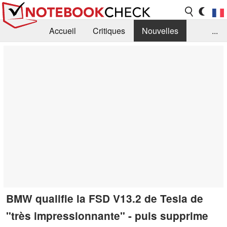
Accueil
Critiques
Nouvelles
...
FAQ
Bibliothèque
Guide d'achat
Recherche
Contact
BMW qualifie la FSD V13.2 de Tesla de
"très impressionnante" - puis supprime