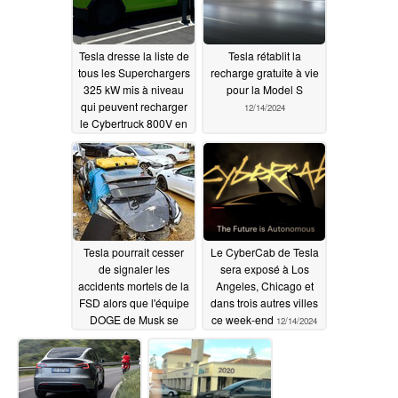
Tesla dresse la liste de
Tesla rétablit la
tous les Superchargers
recharge gratuite à vie
325 kW mis à niveau
pour la Model S
qui peuvent recharger
12/14/2024
le Cybertruck 800V en
20 minutes
12/15/2024
Tesla pourrait cesser
Le CyberCab de Tesla
de signaler les
sera exposé à Los
accidents mortels de la
Angeles, Chicago et
FSD alors que l'équipe
dans trois autres villes
DOGE de Musk se
ce week-end
12/14/2024
prépare à abandonner
les règles de sécurité
de l'alimentation
12/14/2024