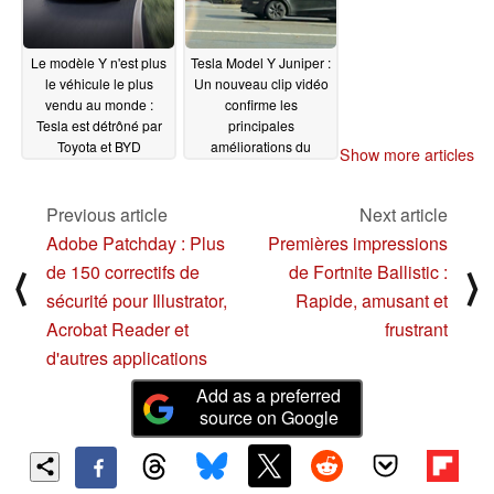
Le modèle Y n'est plus
Tesla Model Y Juniper :
le véhicule le plus
Un nouveau clip vidéo
vendu au monde :
confirme les
Tesla est détrôné par
principales
Toyota et BYD
améliorations du
Show more articles
enregistre sa plus forte
design avant un
progression
éventuel lancement en
12/13/2024
janvier
Previous article
Next article
12/13/2024
Adobe Patchday : Plus
Premières impressions
de 150 correctifs de
de Fortnite Ballistic :
⟨
⟩
sécurité pour Illustrator,
Rapide, amusant et
Acrobat Reader et
frustrant
d'autres applications
Add as a preferred
source on Google