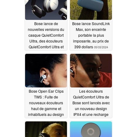
Bose lance de
Bose lance SoundLink
nouvelles versions du
Max, son enceinte
casque QuietComfort
portable la plus
Ultra, des écouteurs
imposante, au prix de
QuietComfort Ultra et
399 dollars
05/03/2024
des écouteurs ouverts
Ultra avec une remise
de lancement
09/03/2024
Bose Open Ear Clips
Les écouteurs
TWS : Fuite de
QuietComfort Ultra de
nouveaux écouteurs
Bose sont lancés avec
haut de gamme et
un nouveau design
inhabituels au design
IPX4 et une recharge
unique
sans fil en option
01/14/2024
09/15/2023