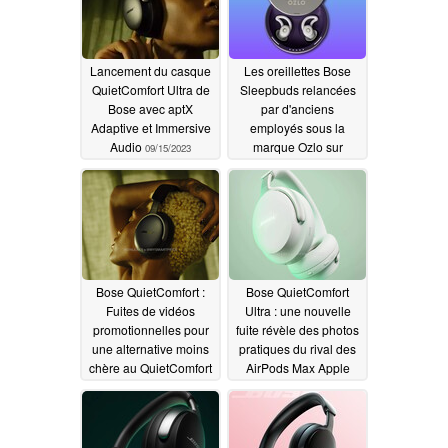
Lancement du casque
Les oreillettes Bose
QuietComfort Ultra de
Sleepbuds relancées
Bose avec aptX
par d'anciens
Adaptive et Immersive
employés sous la
Audio
marque Ozlo sur
09/15/2023
Kickstarter
08/26/2023
Bose QuietComfort :
Bose QuietComfort
Fuites de vidéos
Ultra : une nouvelle
promotionnelles pour
fuite révèle des photos
une alternative moins
pratiques du rival des
chère au QuietComfort
AirPods Max Apple
Ultra
08/16/2023
08/13/2023