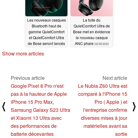
Les nouveaux casques
La fuite du
Bluetooth haut de
QuietComfort Ultra de
gamme QuietComfort
Bose met en évidence
et QuietComfort Ultra
le nouveau casque
de Bose seront lancés
ANC phare
02/25/2023
le mois prochain
Show more articles
08/11/2023
Previous article
Next article
Google Pixel 8 Pro n'est
Le Nubia Z60 Ultra est
pas à la hauteur de Apple
comparé à l'iPhone 15
iPhone 15 Pro Max,
Pro ( Apple ) et
⟨
⟩
Samsung Galaxy S23 Ultra
l'entreprise confirme
et Xiaomi 13 Ultra avec
diverses mises à jour
des performances de
matérielles avant sa
batterie décevantes
sortie