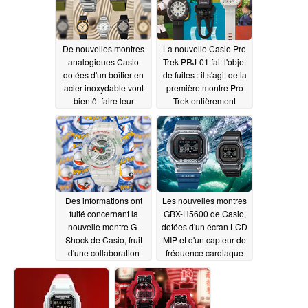
De nouvelles montres
La nouvelle Casio Pro
analogiques Casio
Trek PRJ-01 fait l'objet
dotées d'un boîtier en
de fuites : il s'agit de la
acier inoxydable vont
première montre Pro
bientôt faire leur
Trek entièrement
apparition
analogique dotée d'un
06/24/2026
bracelet à mousqueton
06/22/2026
Des informations ont
Les nouvelles montres
fuité concernant la
GBX-H5600 de Casio,
nouvelle montre G-
dotées d'un écran LCD
Shock de Casio, fruit
MIP et d'un capteur de
d'une collaboration
fréquence cardiaque
avec Pokémon
optique, font leur
apparition sur le
06/20/2026
marché américain
06/18/2026