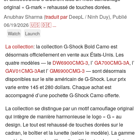
original « G-mark » rehaussé de touches dorées.
Anubhav Sharma (
traduit par
DeepL / Ninh Duy),
Publié
06/19/2026
🇺🇸
🇩🇪
...
Watch
Launch
La collection
: la collection G-Shock Bold Camo est
désormais officiellement en vente aux États-Unis. Les
quatre modèles — le
DW6900CMG-3
, l’
GA700CMG-3A
, l’
GAV01CMG-3A
et l’
GM6900CMG-3
— sont désormais
disponibles sur le site américain de G-Shock. Leur prix
varie entre 145 et 280 dollars. Chaque achat est
accompagné d’une pochette G-Shock Camo offerte.
La collection se distingue par un motif camouflage original
qui intègre de manière harmonieuse le logo « G » au
design. Le tout est rehaussé de touches dorées sur le
cadran, le boîtier et la lunette (selon le modèle). La gamme