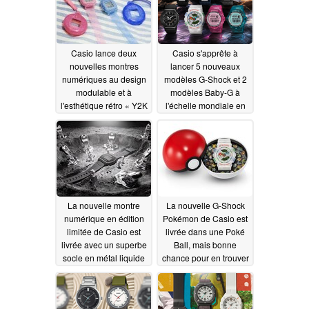
Casio lance deux
Casio s'apprête à
nouvelles montres
lancer 5 nouveaux
numériques au design
modèles G-Shock et 2
modulable et à
modèles Baby-G à
l'esthétique rétro « Y2K
l'échelle mondiale en
»
juillet prochain
07/06/2026
07/03/2026
La nouvelle montre
La nouvelle G-Shock
numérique en édition
Pokémon de Casio est
limitée de Casio est
livrée dans une Poké
livrée avec un superbe
Ball, mais bonne
socle en métal liquide
chance pour en trouver
une
07/01/2026
06/26/2026