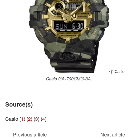
ⓘ Casio
Casio GA-700CMG-3A.
Source(s)
Casio (
1
) (
2
) (
3
) (
4
)
Previous article
Next article