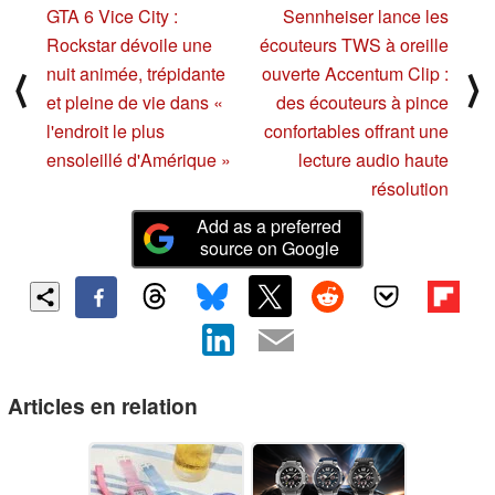
GTA 6 Vice City :
Sennheiser lance les
Rockstar dévoile une
écouteurs TWS à oreille
nuit animée, trépidante
ouverte Accentum Clip :
⟨
⟩
et pleine de vie dans «
des écouteurs à pince
l'endroit le plus
confortables offrant une
ensoleillé d'Amérique »
lecture audio haute
résolution
Add as a preferred
source on Google
Articles en relation