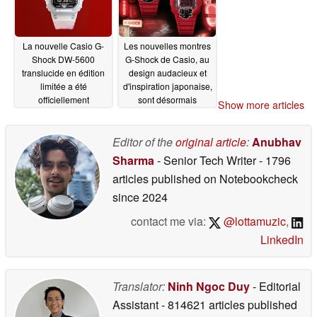
La nouvelle Casio G-
Les nouvelles montres
Shock DW-5600
G-Shock de Casio, au
translucide en édition
design audacieux et
limitée a été
d'inspiration japonaise,
officiellement
sont désormais
Show more articles
annoncée
disponibles à la vente
06/18/2026
aux États-Unis
Editor of the
original article
:
Anubhav
06/17/2026
Sharma
- Senior Tech Writer
- 1796
articles published on Notebookcheck
since 2024
contact me via:
@lottamuzic
,
LinkedIn
Translator:
Ninh Ngoc Duy
- Editorial
Assistant
- 814621 articles published