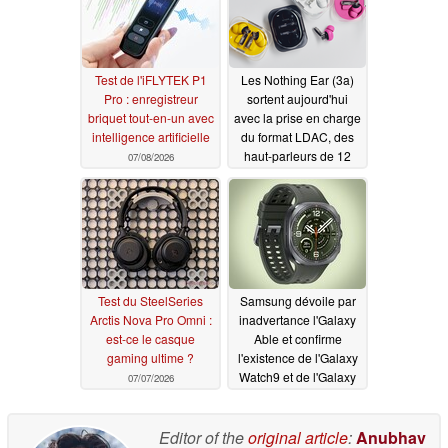
Test de l'iFLYTEK P1
Les Nothing Ear (3a)
Pro : enregistreur
sortent aujourd'hui
briquet tout-en-un avec
avec la prise en charge
intelligence artificielle
du format LDAC, des
haut-parleurs de 12
07/08/2026
mm et de nouveaux
coloris
07/07/2026
Test du SteelSeries
Samsung dévoile par
Arctis Nova Pro Omni :
inadvertance l'Galaxy
est-ce le casque
Able et confirme
gaming ultime ?
l'existence de l'Galaxy
Watch9 et de l'Galaxy
07/07/2026
Watch Ultra2
07/07/2026
Editor of the
original article
:
Anubhav