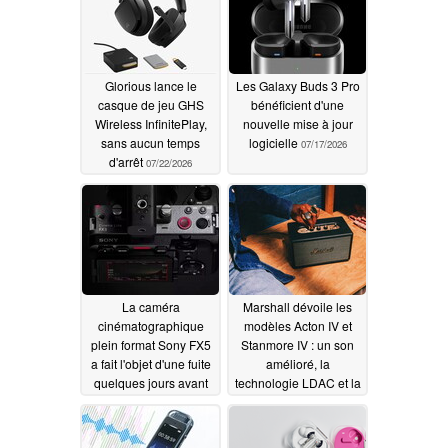
Glorious lance le
Les Galaxy Buds 3 Pro
casque de jeu GHS
bénéficient d'une
Wireless InfinitePlay,
nouvelle mise à jour
sans aucun temps
logicielle
07/17/2026
d'arrêt
07/22/2026
La caméra
Marshall dévoile les
cinématographique
modèles Acton IV et
plein format Sony FX5
Stanmore IV : un son
a fait l'objet d'une fuite
amélioré, la
quelques jours avant
technologie LDAC et la
son lancement
prise en charge des
platines vinyles, le tout
07/09/2026
au même prix
07/08/2026