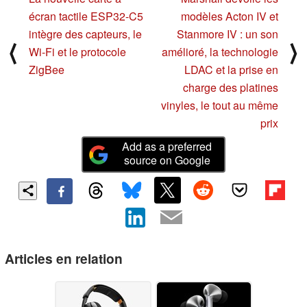
écran tactile ESP32-C5
modèles Acton IV et
intègre des capteurs, le
Stanmore IV : un son
⟨
⟩
Wi-Fi et le protocole
amélioré, la technologie
ZigBee
LDAC et la prise en
charge des platines
vinyles, le tout au même
prix
Add as a preferred
source on Google
Articles en relation