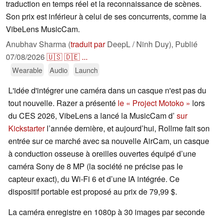
traduction en temps réel et la reconnaissance de scènes.
Son prix est inférieur à celui de ses concurrents, comme la
VibeLens MusicCam.
Anubhav Sharma (
traduit par
DeepL / Ninh Duy),
Publié
07/08/2026
🇺🇸
🇩🇪
...
Wearable
Audio
Launch
L'idée d'intégrer une caméra dans un casque n'est pas du
tout nouvelle. Razer a présenté
le « Project Motoko »
lors
du CES 2026, VibeLens a lancé la MusicCam d’
sur
Kickstarter
l’année dernière, et aujourd’hui, Rollme fait son
entrée sur ce marché avec sa nouvelle AirCam, un casque
à conduction osseuse à oreilles ouvertes équipé d’une
caméra Sony de 8 MP (la société ne précise pas le
capteur exact), du Wi-Fi 6 et d’une IA intégrée. Ce
dispositif portable est proposé au prix de 79,99 $.
La caméra enregistre en 1080p à 30 images par seconde