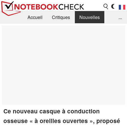
Accueil
Critiques
Nouvelles
...
FAQ
Bibliothèque
Guide d'achat
Recherche
Contact
Ce nouveau casque à conduction
osseuse « à oreilles ouvertes », proposé