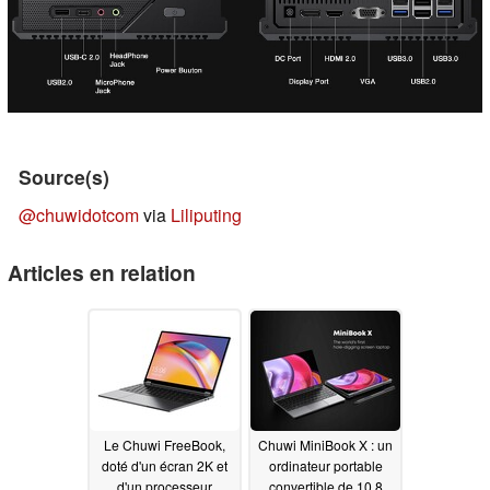
Source(s)
@chuwidotcom
via
Liliputing
Articles en relation
Le Chuwi FreeBook,
Chuwi MiniBook X : un
doté d'un écran 2K et
ordinateur portable
d'un processeur
convertible de 10,8