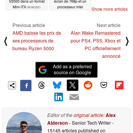
V2000 dans un format
écran de 768p et un
Mini-ITX
processeur Intel
09/09/2021
Show more articles
Celeron N4020
09/07/2021
Previous article
Next article
AMD baisse les prix de
Alan Wake Remastered
⟨
⟩
ses processeurs de
pour PS4, PS5, Xbox et
bureau Ryzen 5000
PC officiellement
annoncé
Add as a preferred
source on Google
Editor of the
original article
:
Alex
Alderson
- Senior Tech Writer
-
15145 articles published on