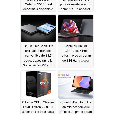
Celeron N5100, est
pouces révélé avec un
désormais disponible
écran 2K, un appareil
au prix de 549,99 USD
photo perforé et un
processeur Celeron
12/22/2021
N5100
12/22/2021
Chuwi FreeBook : Un
Sortie du Chuwi
ordinateur portable
CoreBook X Pro
convertible de 13,5
refresh avec un écran
pouces avec un ratio
de 144 Hz
11/07/2021
3:2, un écran 2K et un
processeur Intel Jasper
Lake
12/10/2021
Offre de CPU : Obtenez
Chuwi HiPad Air : Une
l'AMD Ryzen 7 5800X
tablette économique
à son prix le plus bas à
dotée d'un grand écran