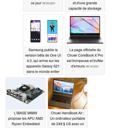
ce jour
et d'une grande
09/25/2021
capacité de stockage
09/22/2021
Samsung publie la
La page officielle du
version bêta de One UI
Chuwi CoreBook X Pro
4.0, qui arrive sur les
est trompeuse et truffée
appareils Galaxy S21
d'erreurs
09/14/2021
dans le monde entier
de manière imminente
09/14/2021
L'iBASE MI989
Chuwi HeroBook Air :
propose les APU AMD
Un ordinateur portable
Ryzen Embedded
de 249 $ US avec un