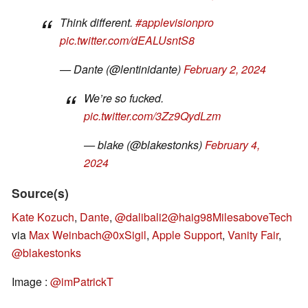
Think different.
#applevisionpro
pic.twitter.com/dEALUsntS8
— Dante (@lentinidante)
February 2, 2024
We’re so fucked.
pic.twitter.com/3Zz9QydLzm
— blake (@blakestonks)
February 4,
2024
Source(s)
Kate Kozuch
,
Dante
,
@dalibali2
@haig98
MilesaboveTech
via
Max Weinbach
@0xSigil
,
Apple Support
,
Vanity Fair
,
@blakestonks
Image :
@imPatrickT