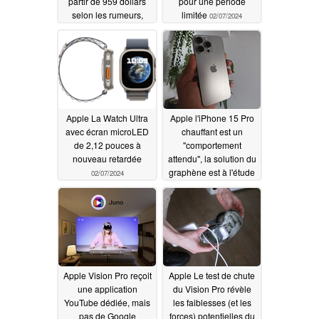
partir de 959 dollars
pour une période
selon les rumeurs,
limitée
02/07/2024
dans le cadre
d'augmentations de
prix moins importantes
que prévu
02/07/2024
Apple La Watch Ultra
Apple l'iPhone 15 Pro
avec écran microLED
chauffant est un
de 2,12 pouces à
"comportement
nouveau retardée
attendu", la solution du
graphène est à l'étude
02/07/2024
pour l'iPhone 16 Pro
02/04/2024
Apple Vision Pro reçoit
Apple Le test de chute
une application
du Vision Pro révèle
YouTube dédiée, mais
les faiblesses (et les
pas de Google
forces) potentielles du