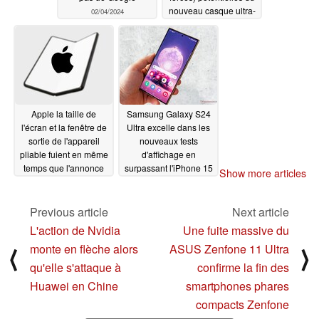
nouveau casque ultra-
02/04/2024
premium
02/04/2024
Apple la taille de
Samsung Galaxy S24
l'écran et la fenêtre de
Ultra excelle dans les
sortie de l'appareil
nouveaux tests
pliable fuient en même
d'affichage en
temps que l'annonce
surpassant l'iPhone 15
Show more articles
d'un MacBook pliable
Pro Max ( Apple ) et le
Google Pixel 8 Pro
02/03/2024
Previous article
Next article
02/01/2024
L'action de Nvidia
Une fuite massive du
monte en flèche alors
ASUS Zenfone 11 Ultra
⟨
⟩
qu'elle s'attaque à
confirme la fin des
Huawei en Chine
smartphones phares
compacts Zenfone