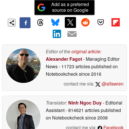
Add as a preferred
source on Google
Editor of the
original article
:
Alexander Fagot
- Managing Editor
News
- 11723 articles published on
Notebookcheck
since 2016
contact me via:
@alfawien
Translator:
Ninh Ngoc Duy
- Editorial
Assistant
- 814621 articles published
on Notebookcheck
since 2008
contact me via:
Facebook