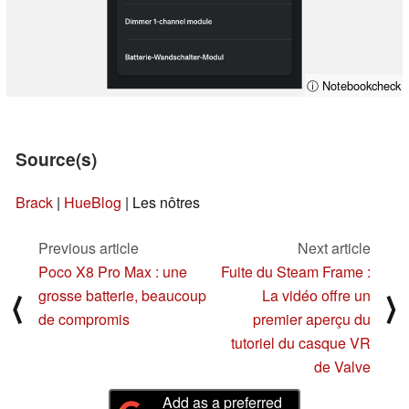
ⓘ Notebookcheck
Source(s)
Brack
|
HueBlog
| Les nôtres
Previous article
Next article
Poco X8 Pro Max : une
Fuite du Steam Frame :
grosse batterie, beaucoup
La vidéo offre un
⟨
⟩
de compromis
premier aperçu du
tutoriel du casque VR
de Valve
Add as a preferred