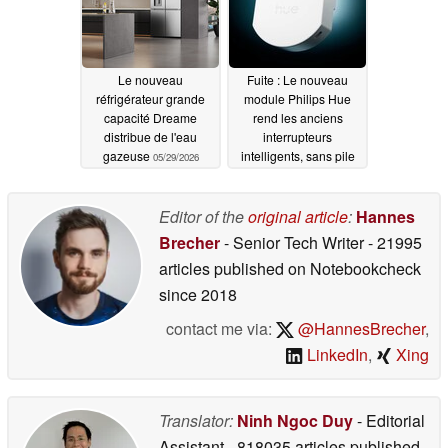
Le nouveau
Fuite : Le nouveau
réfrigérateur grande
module Philips Hue
capacité Dreame
rend les anciens
distribue de l'eau
interrupteurs
gazeuse
intelligents, sans pile
05/29/2026
05/29/2026
Editor of the
original article
:
Hannes
Brecher
- Senior Tech Writer
- 21995
articles published on Notebookcheck
since 2018
contact me via:
@HannesBrecher
,
LinkedIn
,
Xing
Translator:
Ninh Ngoc Duy
- Editorial
Assistant
- 818035 articles published