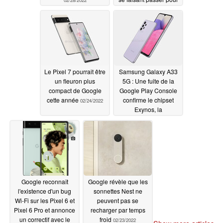
une application
innocente ayant été
téléchargée plus de 50
000 fois
02/24/2022
Le Pixel 7 pourrait être
Samsung Galaxy A33
un fleuron plus
5G : Une fuite de la
compact de Google
Google Play Console
cette année
confirme le chipset
02/24/2022
Exynos, la
configuration de la
mémoire et les
spécifications de
l'écran
02/24/2022
Google reconnaît
Google révèle que les
l'existence d'un bug
sonnettes Nest ne
Wi-Fi sur les Pixel 6 et
peuvent pas se
Pixel 6 Pro et annonce
recharger par temps
un correctif avec le
froid
02/23/2022