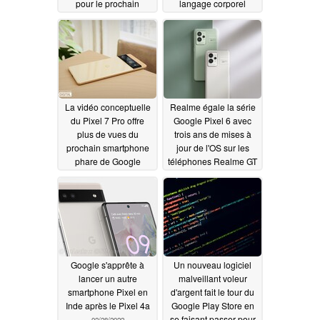
pour le prochain
langage corporel
smartphone de milieu
humain
03/03/2022
de gamme de Google
03/06/2022
La vidéo conceptuelle
Realme égale la série
du Pixel 7 Pro offre
Google Pixel 6 avec
plus de vues du
trois ans de mises à
prochain smartphone
jour de l'OS sur les
phare de Google
téléphones Realme GT
2
03/03/2022
03/01/2022
Google s'apprête à
Un nouveau logiciel
lancer un autre
malveillant voleur
smartphone Pixel en
d'argent fait le tour du
Inde après le Pixel 4a
Google Play Store en
se faisant passer pour
02/28/2022