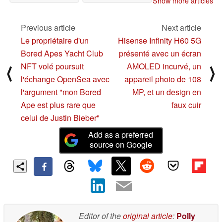
Show more articles
patch de sécurité de
mars
02/23/2022
Previous article
Next article
Le propriétaire d'un
Hisense Infinity H60 5G
Bored Apes Yacht Club
présenté avec un écran
NFT volé poursuit
AMOLED incurvé, un
⟨
⟩
l'échange OpenSea avec
appareil photo de 108
l'argument "mon Bored
MP, et un design en
Ape est plus rare que
faux cuir
celui de Justin Bieber"
Add as a preferred
source on Google
Editor of the
original article
:
Polly