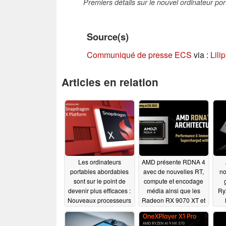
Premiers détails sur le nouvel ordinateur 
Source(s)
Communiqué de presse ECS
via :
Lili
Articles en relation
Les ordinateurs
AMD présente RDNA 4
portables abordables
avec de nouvelles RT,
no
sont sur le point de
compute et encodage
devenir plus efficaces :
média ainsi que les
Ry
Nouveaux processeurs
Radeon RX 9070 XT et
Qualcomm
RX 9070, FSR 4 reçoit
Snapdragon X pour les
enfin une fondation ML