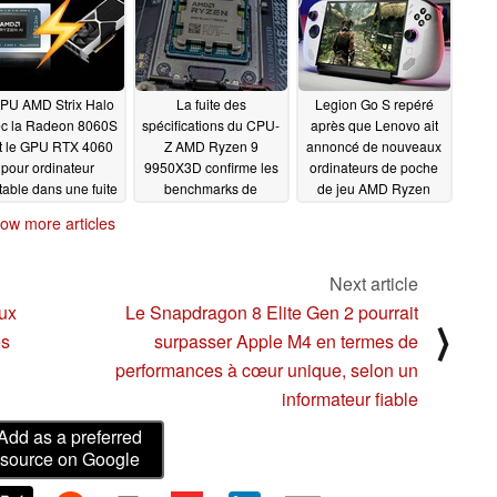
APU AMD Strix Halo
La fuite des
Legion Go S repéré
c la Radeon 8060S
spécifications du CPU-
après que Lenovo ait
t le GPU RTX 4060
Z AMD Ryzen 9
annoncé de nouveaux
pour ordinateur
9950X3D confirme les
ordinateurs de poche
table dans une fuite
benchmarks de
de jeu AMD Ryzen
benchmark
performance divulgués
avant l'événement CES
12/27/2024
ow more articles
avec des vitesses
2025
12/25/2024
d'horloge identiques à
celles du CPU non
Next article
X3D
12/27/2024
ux
Le Snapdragon 8 Elite Gen 2 pourrait
⟩
és
surpasser Apple M4 en termes de
performances à cœur unique, selon un
informateur fiable
Add as a preferred
source on Google