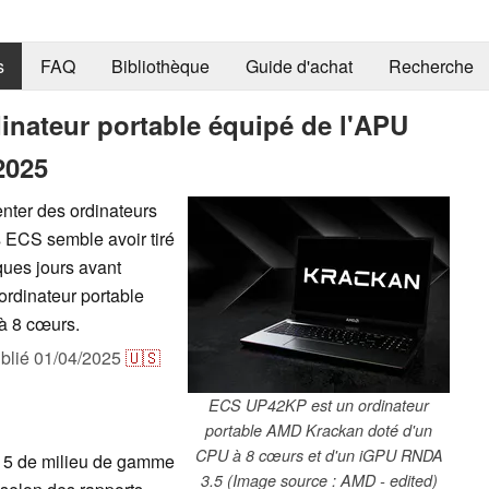
s
FAQ
Bibliothèque
Guide d'achat
Recherche
nateur portable équipé de l'APU
2025
nter des ordinateurs
ECS semble avoir tiré
ques jours avant
ordinateur portable
à 8 cœurs.
blié
01/04/2025
🇺🇸
ECS UP42KP est un ordinateur
portable AMD Krackan doté d'un
CPU à 8 cœurs et d'un iGPU RNDA
 5 de milieu de gamme
3.5 (Image source : AMD - edited)