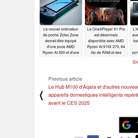
systèmes à moins de
appropriée
01/06/2025
600 dollars
01/06/2025
Le nouvel ordinateur
Le OneXPlayer X1 Pro
L'
de poche Zotac Zone
est désormais
ave
devrait être équipé
disponible avec AMD
ba
d'une puce AMD
Ryzen AI 9 HX 370, 64
Ryzen AI 300 et d'une
Go de RAM et des
por
mémoire vive plus
remises de lancement,
de 
Sh
rapide
mais seulement pour
01/01/2025
une courte période
12/30/2024
Previous article
Le Hub M100 d'Aqara et d'autres nouvea
⟨
appareils domestiques intelligents repér
avant le CES 2025