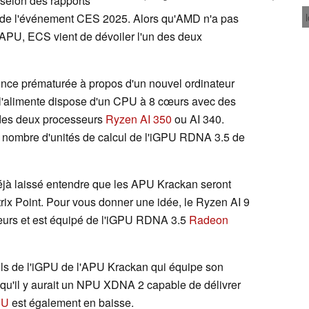
 selon des rapports
ors de l'événement CES 2025. Alors qu'AMD n'a pas
PU, ECS vient de dévoiler l'un des deux
once prématurée à propos d'un nouvel ordinateur
i l'alimente dispose d'un CPU à 8 cœurs avec des
n des deux processeurs
Ryzen AI 350
ou AI 340.
e nombre d'unités de calcul de l'iGPU RDNA 3.5 de
déjà laissé entendre que les APU Krackan seront
trix Point. Pour vous donner une idée, le Ryzen AI 9
urs et est équipé de l'iGPU RDNA 3.5
Radeon
ils de l'iGPU de l'APU Krackan qui équipe son
é qu'il y aurait un NPU XDNA 2 capable de délivrer
PU
est également en baisse.