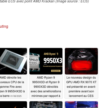
portable ECS avec point AMD Krackan (Image source : ECS)
puting
AMD dévoile les
AMD Ryzen 9
Le nouveau design du
uveaux CPU de la
9950X3D et Ryzen 9
GPU AMD RX 9070 XT
gamme Fire avec
9900X3D dévoilés
est présenté en avant-
zen 9 9955HX3D à
avec des améliorations
première avant son
la barre
minimes par rapport à
lancement au CES
01/06/2025
leurs homologues Zen
2025
01/04/2025
4
01/06/2025