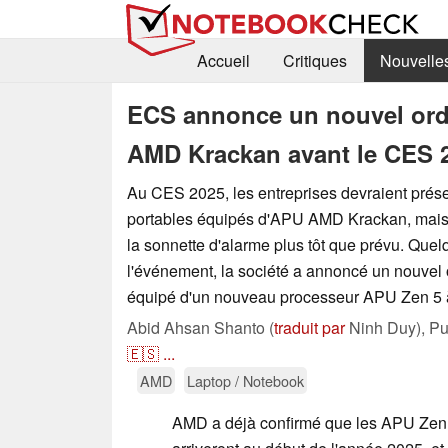
Accueil
Critiques
Nouvelle
ECS annonce un nouvel ordi
AMD Krackan avant le CES 
Au CES 2025, les entreprises devraient prése
portables équipés d'APU AMD Krackan, mais 
la sonnette d'alarme plus tôt que prévu. Quel
l'événement, la société a annoncé un nouvel 
équipé d'un nouveau processeur APU Zen 5 
Abid Ahsan Shanto (
traduit par
Ninh Duy),
Pu
🇪🇸
...
AMD
Laptop / Notebook
AMD a déjà confirmé que les APU Zen