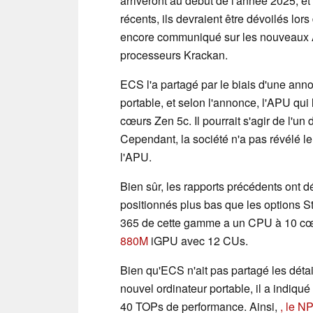
arriveront au début de l'année 2025, et
récents, ils devraient être dévoilés l
encore communiqué sur les nouveaux A
processeurs Krackan.
ECS l'a partagé par le biais d'une ann
portable, et selon l'annonce, l'APU qu
cœurs Zen 5c. Il pourrait s'agir de l'u
Cependant, la société n'a pas révélé l
l'APU.
Bien sûr, les rapports précédents ont 
positionnés plus bas que les options S
365 de cette gamme a un CPU à 10 cœ
880M
iGPU avec 12 CUs.
Bien qu'ECS n'ait pas partagé les déta
nouvel ordinateur portable, il a indiqu
40 TOPs de performance. Ainsi,
, le N