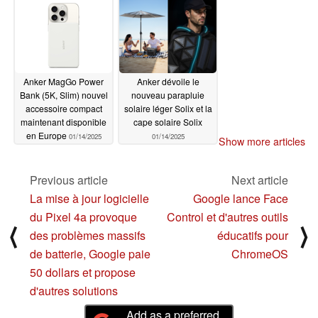
Anker MagGo Power
Anker dévoile le
Bank (5K, Slim) nouvel
nouveau parapluie
accessoire compact
solaire léger Solix et la
maintenant disponible
cape solaire Solix
en Europe
01/14/2025
01/14/2025
Show more articles
Previous article
Next article
La mise à jour logicielle
Google lance Face
du Pixel 4a provoque
Control et d'autres outils
⟨
⟩
des problèmes massifs
éducatifs pour
de batterie, Google paie
ChromeOS
50 dollars et propose
d'autres solutions
Add as a preferred