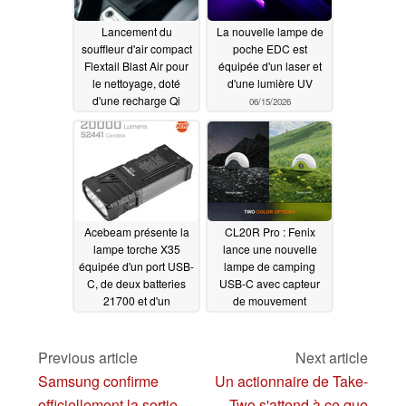
Lancement du
La nouvelle lampe de
souffleur d'air compact
poche EDC est
Flextail Blast Air pour
équipée d'un laser et
le nettoyage, doté
d'une lumière UV
d'une recharge Qi
06/15/2026
06/28/2026
Acebeam présente la
CL20R Pro : Fenix
lampe torche X35
lance une nouvelle
équipée d'un port USB-
lampe de camping
C, de deux batteries
USB-C avec capteur
21700 et d'un
de mouvement
éclairage latéral
01/14/2026
06/14/2026
Previous article
Next article
Samsung confirme
Un actionnaire de Take-
officiellement la sortie
Two s'attend à ce que