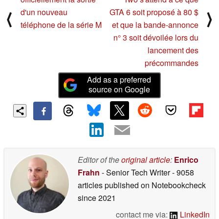
d'un nouveau
GTA 6 soit proposé à 80 $
⟨
⟩
téléphone de la série M
et que la bande-annonce
n° 3 soit dévoilée lors du
lancement des
précommandes
Add as a preferred
source on Google
Editor of the
original article
:
Enrico
Frahn
- Senior Tech Writer
- 9058
articles published on Notebookcheck
since 2021
contact me via:
LinkedIn