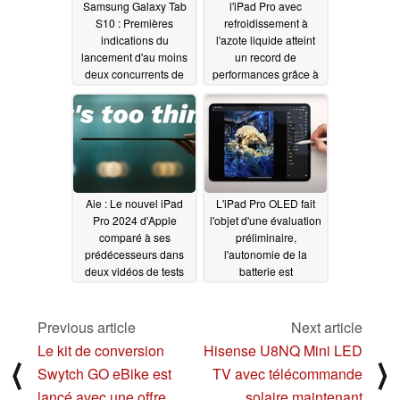
Samsung Galaxy Tab
l'iPad Pro avec
S10 : Premières
refroidissement à
indications du
l'azote liquide atteint
lancement d'au moins
un record de
deux concurrents de
performances grâce à
l'iPad Pro avec Galaxy
Apple M4
05/17/2024
S25
05/19/2024
Aie : Le nouvel iPad
L'iPad Pro OLED fait
Pro 2024 d'Apple
l'objet d'une évaluation
comparé à ses
préliminaire,
prédécesseurs dans
l'autonomie de la
deux vidéos de tests
batterie est
de durabilité et de
étonnamment
pliage (en anglais)
impressionnante
malgré un puissant
Previous article
Next article
05/17/2024
SoC M4 et un design
Le kit de conversion
Hisense U8NQ Mini LED
plus fin
05/17/2024
⟨
⟩
Swytch GO eBike est
TV avec télécommande
lancé avec une offre
solaire maintenant