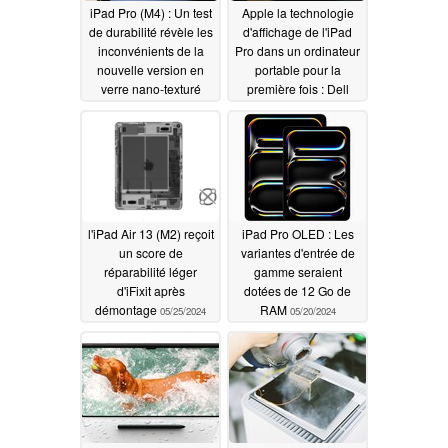
iPad Pro (M4) : Un test
Apple la technologie
de durabilité révèle les
d'affichage de l'iPad
inconvénients de la
Pro dans un ordinateur
nouvelle version en
portable pour la
verre nano-texturé
première fois : Dell
XPS 13 avec
06/02/2024
Snapdragon X Elite
utilise une dalle OLED
en tandem
05/25/2024
l'iPad Air 13 (M2) reçoit
iPad Pro OLED : Les
un score de
variantes d'entrée de
réparabilité léger
gamme seraient
d'iFixit après
dotées de 12 Go de
démontage
RAM
05/25/2024
05/20/2024