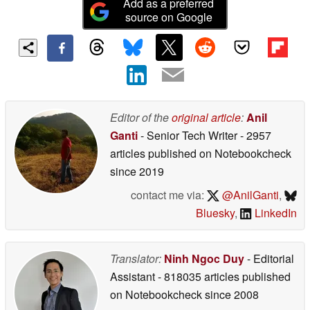
Add as a preferred
source on Google
Editor of the
original article
:
Anil
Ganti
- Senior Tech Writer
- 2957
articles published on Notebookcheck
since 2019
contact me via:
@AnilGanti
,
Bluesky
,
LinkedIn
Translator:
Ninh Ngoc Duy
- Editorial
Assistant
- 818035 articles published
on Notebookcheck
since 2008