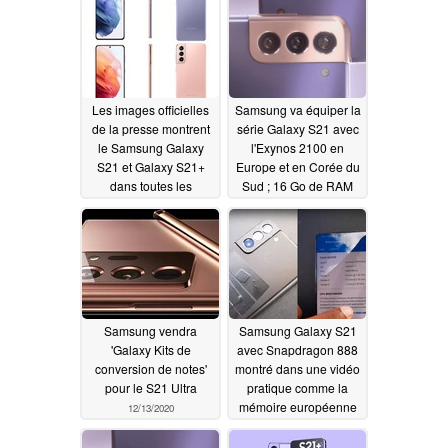
Les images officielles
Samsung va équiper la
de la presse montrent
série Galaxy S21 avec
le Samsung Galaxy
l'Exynos 2100 en
S21 et Galaxy S21+
Europe et en Corée du
dans toutes les
Sud ; 16 Go de RAM
couleurs
pour le Galaxy S21
12/18/2020
Ultra
12/16/2020
Samsung vendra
Samsung Galaxy S21
'Galaxy Kits de
avec Snapdragon 888
conversion de notes'
montré dans une vidéo
pour le S21 Ultra
pratique comme la
mémoire européenne
12/13/2020
et les configurations de
couleur fuient
12/12/2020