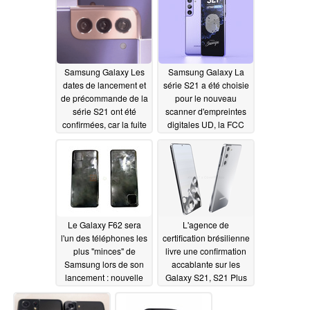
Samsung Galaxy Les
Samsung Galaxy La
dates de lancement et
série S21 a été choisie
de précommande de la
pour le nouveau
série S21 ont été
scanner d'empreintes
confirmées, car la fuite
digitales UD, la FCC
parle de dos en verre
ayant confirmé les
pour le Galaxy S21
versions 888 du
Qualcomm
12/11/2020
Snapdragon
12/10/2020
Le Galaxy F62 sera
L'agence de
l'un des téléphones les
certification brésilienne
plus "minces" de
livre une confirmation
Samsung lors de son
accablante sur les
lancement : nouvelle
Galaxy S21, S21 Plus
fuite
et S21 Ultra
12/10/2020
12/09/2020