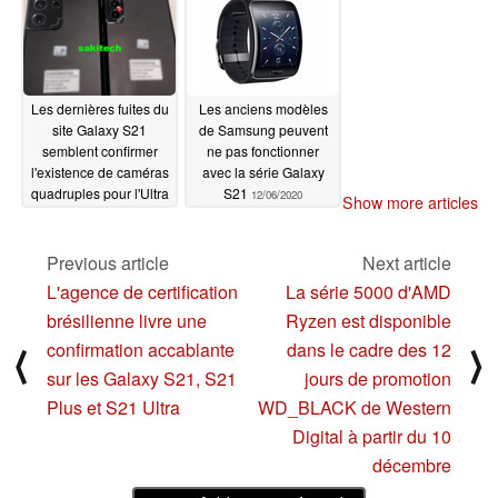
Les dernières fuites du
Les anciens modèles
site Galaxy S21
de Samsung peuvent
semblent confirmer
ne pas fonctionner
l'existence de caméras
avec la série Galaxy
quadruples pour l'Ultra
S21
12/06/2020
Show more articles
et l'absence de prises
3,5 mm dans
l'ensemble
Previous article
Next article
12/08/2020
L'agence de certification
La série 5000 d'AMD
brésilienne livre une
Ryzen est disponible
confirmation accablante
dans le cadre des 12
⟨
⟩
sur les Galaxy S21, S21
jours de promotion
Plus et S21 Ultra
WD_BLACK de Western
Digital à partir du 10
décembre