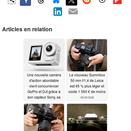
Articles en relation
Une nouvelle caméra
Le nouveau Summilux
d'action abordable
50 mm f/1,4 de Leica
vient concurrencer
est 45 % plus léger et
GoPro et DJI grâce à
coûte 1 550 € de moins
son capteur Sony, sa
06/25/2026
résolution 4K à 50
images par seconde et
la technologie
Gyroflow, le tout à
moitié prix
06/25/2026