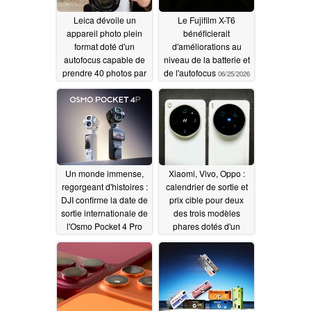
Leica dévoile un
Le Fujifilm X-T6
appareil photo plein
bénéficierait
format doté d'un
d'améliorations au
autofocus capable de
niveau de la batterie et
prendre 40 photos par
de l'autofocus
06/25/2026
seconde et
d'enregistrer des
vidéos 8K en mode «
open-gate »
06/25/2026
Un monde immense,
Xiaomi, Vivo, Oppo :
regorgeant d'histoires :
calendrier de sortie et
DJI confirme la date de
prix cible pour deux
sortie internationale de
des trois modèles
l'Osmo Pocket 4 Pro
phares dotés d'un
appareil photo haut de
06/24/2026
gamme prévus pour
2027
06/18/2026