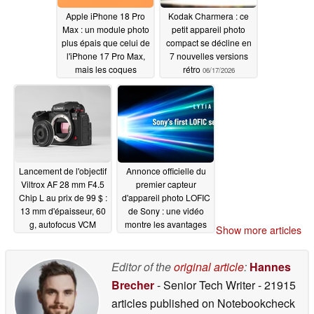
Apple iPhone 18 Pro
Kodak Charmera : ce
Max : un module photo
petit appareil photo
plus épais que celui de
compact se décline en
l'iPhone 17 Pro Max,
7 nouvelles versions
mais les coques
rétro
06/17/2026
s'adaptent toujours
06/17/2026
Lancement de l'objectif
Annonce officielle du
Viltrox AF 28 mm F4.5
premier capteur
Chip L au prix de 99 $ :
d'appareil photo LOFIC
13 mm d'épaisseur, 60
de Sony : une vidéo
g, autofocus VCM
montre les avantages
Show more articles
du Lytia L910 pour le
06/17/2026
Vivo X500 et l'Oppo
Find X10
Editor of the
original article
:
Hannes
06/17/2026
Brecher
- Senior Tech Writer
- 21915
articles published on Notebookcheck