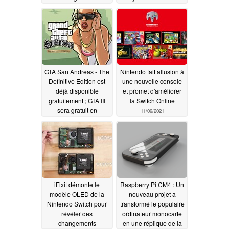
nouveau disponibles à
Remastered sont
la vente
victimes de bogues et
11/21/2021
de problèmes
techniques
11/13/2021
GTA San Andreas - The
Nintendo fait allusion à
Definitive Edition est
une nouvelle console
déjà disponible
et promet d'améliorer
gratuitement ; GTA III
la Switch Online
sera gratuit en
11/09/2021
décembre
11/12/2021
iFixit démonte le
Raspberry Pi CM4 : Un
modèle OLED de la
nouveau projet a
Nintendo Switch pour
transformé le populaire
révéler des
ordinateur monocarte
changements
en une réplique de la