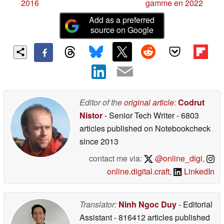
2016
gamme en 2022
Add as a preferred
source on Google
Editor of the
original article
:
Codrut
Nistor
- Senior Tech Writer
- 6803
articles published on Notebookcheck
since 2013
contact me via:
@online_digi
,
online.digital.craft
,
LinkedIn
Translator:
Ninh Ngoc Duy
- Editorial
Assistant
- 816412 articles published