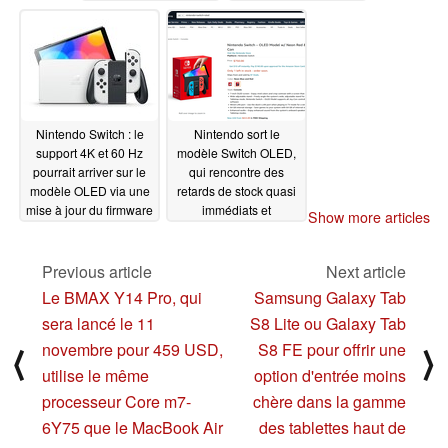
surprenants
Nintendo Switch
10/15/2021
10/13/2021
Nintendo Switch : le
Nintendo sort le
support 4K et 60 Hz
modèle Switch OLED,
pourrait arriver sur le
qui rencontre des
modèle OLED via une
retards de stock quasi
mise à jour du firmware
immédiats et
Show more articles
du dock
inévitables
10/13/2021
10/09/2021
Previous article
Next article
Le BMAX Y14 Pro, qui
Samsung Galaxy Tab
sera lancé le 11
S8 Lite ou Galaxy Tab
novembre pour 459 USD,
S8 FE pour offrir une
⟨
⟩
utilise le même
option d'entrée moins
processeur Core m7-
chère dans la gamme
6Y75 que le MacBook Air
des tablettes haut de