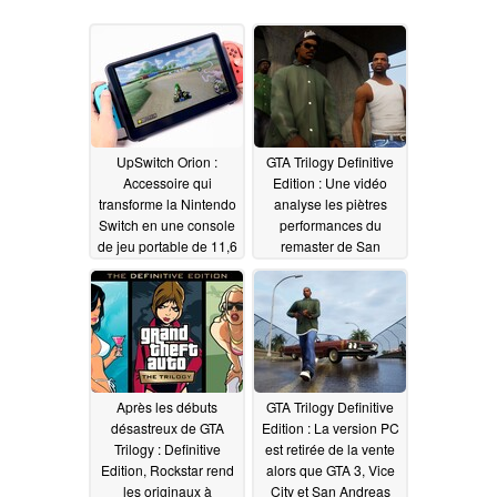
UpSwitch Orion :
GTA Trilogy Definitive
Accessoire qui
Edition : Une vidéo
transforme la Nintendo
analyse les piètres
Switch en une console
performances du
de jeu portable de 11,6
remaster de San
pouces
Andreas sur PS5 et
12/01/2021
Nintendo Switch
11/24/2021
Après les débuts
GTA Trilogy Definitive
désastreux de GTA
Edition : La version PC
Trilogy : Definitive
est retirée de la vente
Edition, Rockstar rend
alors que GTA 3, Vice
les originaux à
City et San Andreas