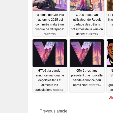
La sortie de GTA VI à
GTA 6 Leak : Un
Le 
l'automne 2025 est
utilisateur de Reddit
6, 
confirmée malgré un
partage des détails
s
"risque de dérapage"
présumés de la version
de test
02/07/2025
01/24/2025
su
GTA 6 : la bande-
GTA 6 : les fans
N
annonce manquante
prévoient une nouvelle
V
déçoit les fans et
bande-annonce peu
alimente les
après Noël
gr
12/25/2024
spéculations
- s
12/30/2024
Sh
Previous article