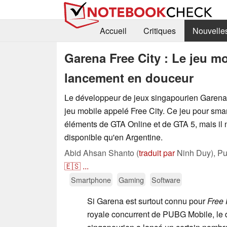
Accueil
Critiques
Nouvelle
Garena Free City : Le jeu mo
lancement en douceur
Le développeur de jeux singapourien Garena
jeu mobile appelé Free City. Ce jeu pour sm
éléments de GTA Online et de GTA 5, mais il n'
disponible qu'en Argentine.
Abid Ahsan Shanto (
traduit par
Ninh Duy),
Pu
🇪🇸
...
Smartphone
Gaming
Software
Si Garena est surtout connu pour
Free 
royale concurrent de PUBG Mobile, le