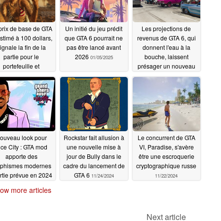
prix de base de GTA
Un initié du jeu prédit
Les projections de
estimé à 100 dollars,
que GTA 6 pourrait ne
revenus de GTA 6, qui
ignale la fin de la
pas être lancé avant
donnent l'eau à la
partie pour le
2026
bouche, laissent
01/05/2025
portefeuille et
présager un nouveau
l'industrie devrait
record pour Rockstar
ivre le mouvement
01/01/2025
01/23/2025
ouveau look pour
Rockstar fait allusion à
Le concurrent de GTA
ice City : GTA mod
une nouvelle mise à
VI, Paradise, s'avère
apporte des
jour de Bully dans le
être une escroquerie
aphismes modernes
cadre du lancement de
cryptographique russe
ortie prévue en 2024
GTA 6
11/24/2024
11/22/2024
11/28/2024
ow more articles
Next article