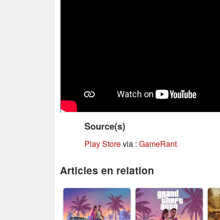
Source(s)
Play Store
via :
GameRant
Articles en relation