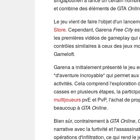
singapourien a lancé un certain nombre
et combine des éléments de GTA
Onli
Le jeu vient de faire l'objet d'un lance
Store
. Cependant, Garena
Free City
es
les premières vidéos de gameplay qui
contrôles similaires à ceux des jeux mob
Gameloft.
Garena a initialement présenté le jeu e
"d'aventure incroyable" qui permet aux
activités. Cela comprend l'exploration d
casses en plusieurs étapes, la particip
multijoueurs
pvE et PvP, l'achat de prop
beaucoup à
GTA Online
.
Bien sûr, contrairement à
GTA Online
,
narrative avec la furtivité et l'assassina
opérations d'infiltration, ce qui rend l