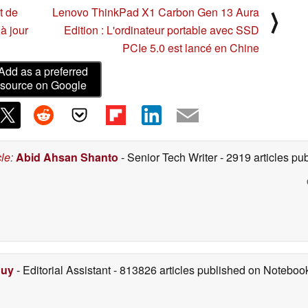
t de
Lenovo ThinkPad X1 Carbon Gen 13 Aura
⟩
à jour
Edition : L'ordinateur portable avec SSD
PCIe 5.0 est lancé en Chine
Add as a preferred
source on Google
cle
:
Abid Ahsan Shanto
- Senior Tech Writer
- 2919 articles p
Duy
- Editorial Assistant
- 813826 articles published on Notebo