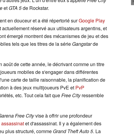
 d'autres jeux. L'un d'entre eux s'appelle
Free City
ne
et
GTA 5
de Rockstar.
ment en douceur et a été répertorié sur
Google Play
t actuellement réservé aux utilisateurs argentins, et
 ont émergé montrent des mécanismes de jeu et des
iles tels que les titres de la série
Gangstar
de
n août de cette année, le décrivant comme un titre
 joueurs mobiles de s'engager dans différentes
'une carte de taille raisonnable, la planification de
ation à des jeux multijoueurs PvE et
PvP
riétés, etc. Tout cela fait que
Free City
ressemble
Garena Free City
vise à offrir une profondeur
t
assassinat
et d'assassinat. Il y a également des
e jeu plus structuré, comme
Grand Theft Auto 5
. La