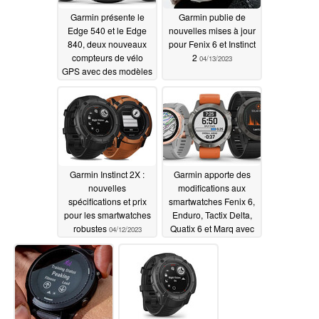
Garmin présente le
Garmin publie de
Edge 540 et le Edge
nouvelles mises à jour
840, deux nouveaux
pour Fenix 6 et Instinct
compteurs de vélo
2
04/13/2023
GPS avec des modèles
solaires et une
compatibilité avec les
vélos électriques
04/14/2023
Garmin Instinct 2X :
Garmin apporte des
nouvelles
modifications aux
spécifications et prix
smartwatches Fenix 6,
pour les smartwatches
Enduro, Tactix Delta,
robustes
Quatix 6 et Marq avec
04/12/2023
la version Beta 25.78
04/07/2023