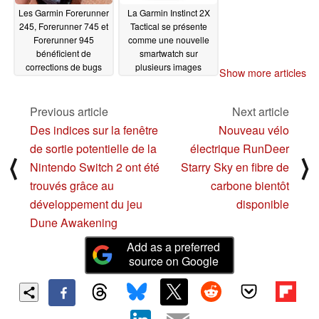
Les Garmin Forerunner
La Garmin Instinct 2X
245, Forerunner 745 et
Tactical se présente
Forerunner 945
comme une nouvelle
bénéficient de
smartwatch sur
corrections de bugs
plusieurs images
Show more articles
grâce aux dernières
officielles
04/05/2023
mises à jour bêta
Previous article
Next article
04/07/2023
Des indices sur la fenêtre
Nouveau vélo
de sortie potentielle de la
électrique RunDeer
⟨
⟩
Nintendo Switch 2 ont été
Starry Sky en fibre de
trouvés grâce au
carbone bientôt
développement du jeu
disponible
Dune Awakening
Add as a preferred
source on Google