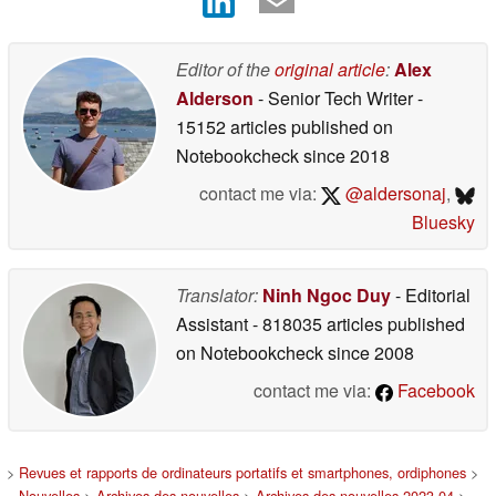
Editor of the
original article
:
Alex
Alderson
- Senior Tech Writer
-
15152 articles published on
Notebookcheck
since 2018
contact me via:
@aldersonaj
,
Bluesky
Translator:
Ninh Ngoc Duy
- Editorial
Assistant
- 818035 articles published
on Notebookcheck
since 2008
contact me via:
Facebook
>
Revues et rapports de ordinateurs portatifs et smartphones, ordiphones
>
Nouvelles
>
Archives des nouvelles
>
Archives des nouvelles 2023 04
>