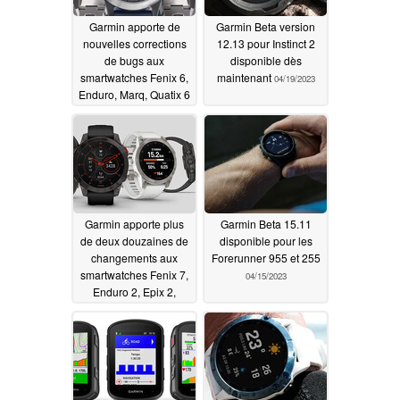
Garmin apporte de
Garmin Beta version
nouvelles corrections
12.13 pour Instinct 2
de bugs aux
disponible dès
smartwatches Fenix 6,
maintenant
04/19/2023
Enduro, Marq, Quatix 6
et Tactix Delta via la
mise à jour Beta
Version 25.81
04/19/2023
Garmin apporte plus
Garmin Beta 15.11
de deux douzaines de
disponible pour les
changements aux
Forerunner 955 et 255
smartwatches Fenix 7,
04/15/2023
Enduro 2, Epix 2,
Quatix 7 et Marq 2
avec une nouvelle
mise à jour bêta
04/19/2023