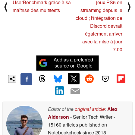
UserBenchmark grâce à sa
jeux PS5 en
⟨
⟩
maîtrise des multitests
streaming depuis le
cloud ; l'intégration de
Discord devrait
également arriver
avec la mise à jour
7.00
Add as a preferred
source on Google
Editor of the
original article
:
Alex
Alderson
- Senior Tech Writer
-
15160 articles published on
Notebookcheck
since 2018