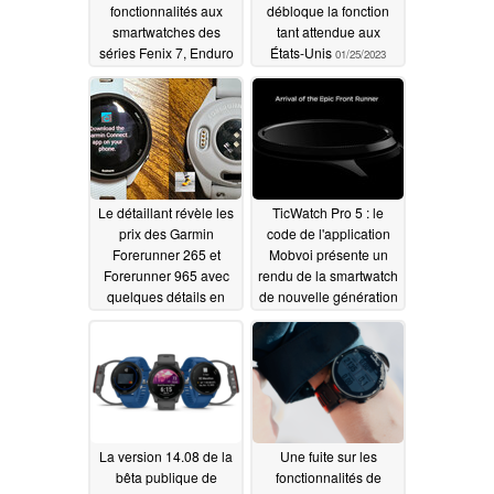
fonctionnalités aux
débloque la fonction
smartwatches des
tant attendue aux
séries Fenix 7, Enduro
États-Unis
01/25/2023
2, Epix 2 et Marq 2
avec les dernières
mises à jour logicielles
bêta
01/26/2023
Le détaillant révèle les
TicWatch Pro 5 : le
prix des Garmin
code de l'application
Forerunner 265 et
Mobvoi présente un
Forerunner 965 avec
rendu de la smartwatch
quelques détails en
de nouvelle génération
prime
01/24/2023
01/21/2023
La version 14.08 de la
Une fuite sur les
bêta publique de
fonctionnalités de