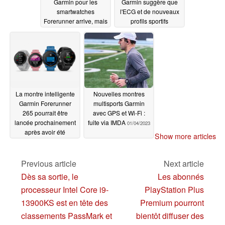
Garmin pour les
Garmin suggère que
smartwatches
l'ECG et de nouveaux
Forerunner arrive, mais
profils sportifs
avec des problèmes de
pourraient être en
redémarrage
route
01/19/2023
01/17/2023
La montre intelligente
Nouvelles montres
Garmin Forerunner
multisports Garmin
265 pourrait être
avec GPS et Wi-Fi :
lancée prochainement
fuite via IMDA
01/04/2023
après avoir été
Show more articles
déposée auprès de la
FCC
01/11/2023
Previous article
Next article
Dès sa sortie, le
Les abonnés
processeur Intel Core i9-
PlayStation Plus
13900KS est en tête des
Premium pourront
classements PassMark et
bientôt diffuser des