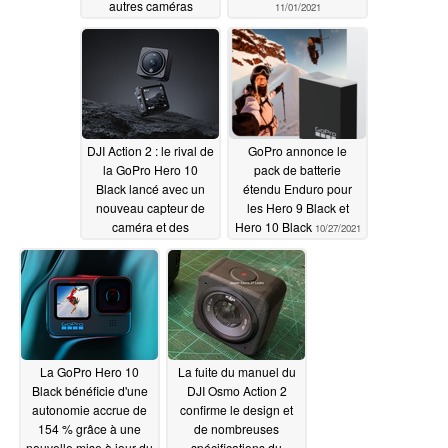
autres caméras
11/01/2021
prévues pour 2022
02/06/2022
DJI Action 2 : le rival de
GoPro annonce le
la GoPro Hero 10
pack de batterie
Black lancé avec un
étendu Enduro pour
nouveau capteur de
les Hero 9 Black et
caméra et des
Hero 10 Black
10/27/2021
accessoires
magnétiques
10/28/2021
La GoPro Hero 10
La fuite du manuel du
Black bénéficie d'une
DJI Osmo Action 2
autonomie accrue de
confirme le design et
154 % grâce à une
de nombreuses
nouvelle mise à jour du
spécifications du