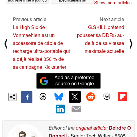
Show more articles
microprogramme
concurrent du GoPro
Hero 10 Black
10/27/2021
09/26/2021
Previous article
Next article
Le High Six de
G.SKILL prétend
Vonmaehlen est un
pousser sa DDR5 au-
⟨
⟩
accessoire de câble de
delà de sa vitesse
recharge ultra-portable qui
maximale actuelle
a déjà réalisé 350 % de
sa campagne Kickstarter
Add as a preferred
source on Google
Editor of the
original article
:
Deirdre O
Donnell
- Senior Tech Writer
- 8685