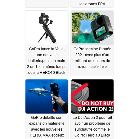
les drones FPV
04/13/2022
GoPro lance la Volta,
GoPro termine l'année
une nouvelle
2021 avec plus d'un
batterie/prise en main
milliard de dollars de
2 en 1, en même temps
revenus
02/14/2022
que la HERO10 Black
Creator Edition
04/03/2022
GoPro détaille son
Le DJI Action 2 pourrait
expansion matérielle
avoir un problème de
avec les nouvelles
surchauffe comme le
HERO, MAX et deux
GoPro Hero 10 Black