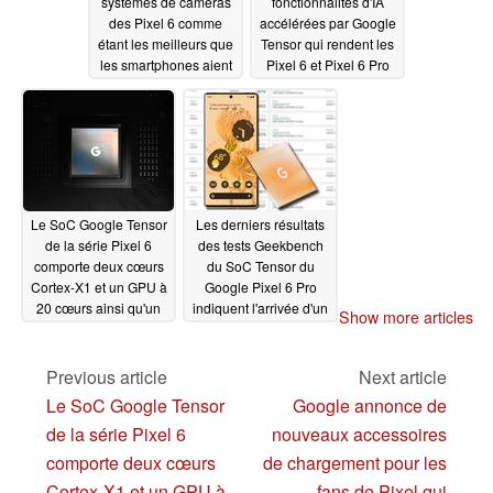
systèmes de caméras
fonctionnalités d'IA
des Pixel 6 comme
accélérées par Google
étant les meilleurs que
Tensor qui rendent les
les smartphones aient
Pixel 6 et Pixel 6 Pro
à offrir
plus intelligents que
10/20/2021
n'importe quel Android
sur le marché
10/20/2021
Le SoC Google Tensor
Les derniers résultats
de la série Pixel 6
des tests Geekbench
comporte deux cœurs
du SoC Tensor du
Cortex-X1 et un GPU à
Google Pixel 6 Pro
20 cœurs ainsi qu'un
indiquent l'arrivée d'un
Show more articles
cache L3 de 4 Mo,
champion potentiel en
construit "non pas pour
matière de prix et de
gagner des
performances
Previous article
Next article
10/19/2021
benchmarks mais pour
Le SoC Google Tensor
Google annonce de
offrir des expériences"
de la série Pixel 6
nouveaux accessoires
10/20/2021
comporte deux cœurs
de chargement pour les
Cortex-X1 et un GPU à
fans de Pixel qui