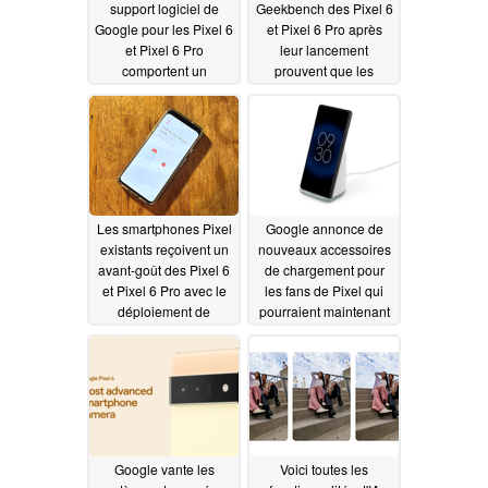
support logiciel de
Geekbench des Pixel 6
Google pour les Pixel 6
et Pixel 6 Pro après
et Pixel 6 Pro
leur lancement
comportent un
prouvent que les
avertissement
nouveaux téléphones
relativement important
de Google sont les
véritables successeurs
10/24/2021
de la série Pixel 4
10/22/2021
Les smartphones Pixel
Google annonce de
existants reçoivent un
nouveaux accessoires
avant-goût des Pixel 6
de chargement pour
et Pixel 6 Pro avec le
les fans de Pixel qui
déploiement de
pourraient maintenant
Android 12
en avoir vraiment
10/20/2021
besoin
10/20/2021
Google vante les
Voici toutes les