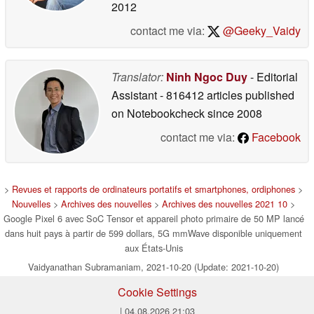
2012
contact me via:
@Geeky_Vaidy
Translator:
Ninh Ngoc Duy
- Editorial
Assistant
- 816412 articles published
on Notebookcheck
since 2008
contact me via:
Facebook
>
Revues et rapports de ordinateurs portatifs et smartphones, ordiphones
>
Nouvelles
>
Archives des nouvelles
>
Archives des nouvelles 2021 10
>
Google Pixel 6 avec SoC Tensor et appareil photo primaire de 50 MP lancé
dans huit pays à partir de 599 dollars, 5G mmWave disponible uniquement
aux États-Unis
Vaidyanathan Subramaniam, 2021-10-20 (Update: 2021-10-20)
Cookie Settings
| 04.08.2026 21:03