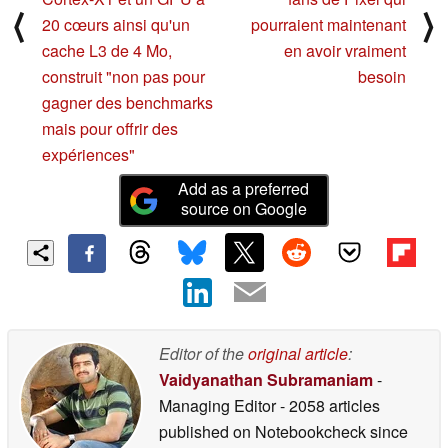
⟨
⟩
20 cœurs ainsi qu'un
pourraient maintenant
cache L3 de 4 Mo,
en avoir vraiment
construit "non pas pour
besoin
gagner des benchmarks
mais pour offrir des
expériences"
Add as a preferred
source on Google
Editor of the
original article
:
Vaidyanathan Subramaniam
-
Managing Editor
- 2058 articles
published on Notebookcheck
since