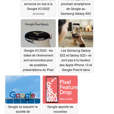
annonce en mai à la
prochain smartphone
Google I/O 2022
de Google au
Samsung Galaxy A53
03/25/2022
03/22/2022
Google I/O 2022 : les
Les Samsung Galaxy
dates de l'événement
S22 et Galaxy S22+ ne
sont annoncées pour
sont pas à la hauteur
de possibles
des Apple iPhone 13 et
présentations du Pixel
Google Pixel 6 dans
6a et de la Pixel Watch
les tests de l'appareil
photo DxOMark
03/18/2022
03/15/2022
Google va acquérir la
Google apporte de
société de
nouvelles