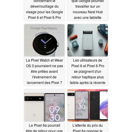
concernant le
que Google pourrait
déverrouillage du
travailler sur un
visage pour les Google
nouveau Nest Hub
Pixel 6 et Pixel 6 Pro
avec une tablette
émergent
détachable
03/30/2022
03/28/2022
La Pixel Watch et Wear
Les utilisateurs de
OS 3 pourraient ne pas
Pixel 6 et Pixel 6 Pro
être prêtes avant
se plaignent d'un
l'événement de
retour haptique plus
lancement des Pixel 7
faible après la récente
et Pixel 7 Pro en
mise à jour Android
octobre
12L
03/26/2022
03/25/2022
Le Pixel 6a pourrait
L'attente du prix du
être de retour pour une
Pixel 6a oppose le