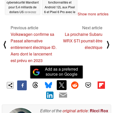
cybersécurité Mandiant
fonctionnalités et
pour 5,4 milliards de
Android 12L aux Pixel
dollars US
6 et Pixel 6 Pro avec le
03/09/2022
Show more articles
lancement de la
fonctionnalité en mars
2022
Previous article
Next article
03/09/2022
Volkswagen confirme sa
La prochaine Subaru
Passat alternative
WRX STI pourrait être
⟨
⟩
entièrement électrique ID.
électrique
Aero dont le lancement
est prévu en 2023
Add as a preferred
source on Google
Editor of the
original article
:
Ricci Rox