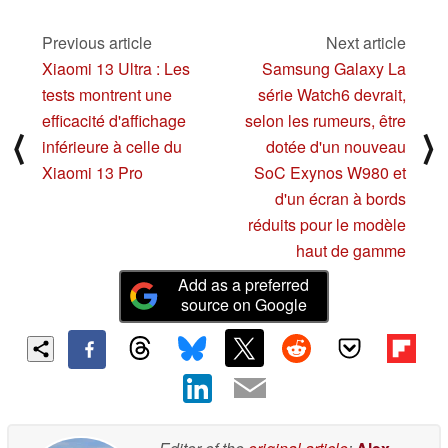
04/20/2023
Previous article
Next article
Xiaomi 13 Ultra : Les
Samsung Galaxy La
tests montrent une
série Watch6 devrait,
efficacité d'affichage
selon les rumeurs, être
⟨
⟩
inférieure à celle du
dotée d'un nouveau
Xiaomi 13 Pro
SoC Exynos W980 et
d'un écran à bords
réduits pour le modèle
haut de gamme
Add as a preferred
source on Google