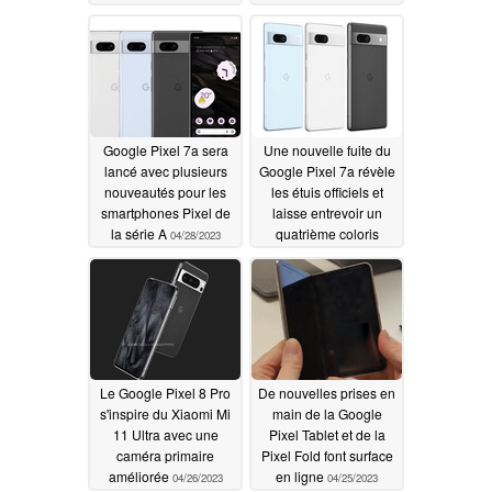
la I/O 2023
04/29/2023
Google Pixel 7a sera
Une nouvelle fuite du
lancé avec plusieurs
Google Pixel 7a révèle
nouveautés pour les
les étuis officiels et
smartphones Pixel de
laisse entrevoir un
la série A
quatrième coloris
04/28/2023
exclusif
04/26/2023
Le Google Pixel 8 Pro
De nouvelles prises en
s'inspire du Xiaomi Mi
main de la Google
11 Ultra avec une
Pixel Tablet et de la
caméra primaire
Pixel Fold font surface
améliorée
en ligne
04/26/2023
04/25/2023