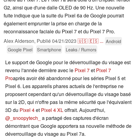
G2, ainsi que d'une dalle OLED de 90 Hz. Une nouvelle
fuite indique que la suite du Pixel 6a de Google pourrait
également emprunter la prise en charge de la
reconnaissance faciale du Pixel 7 et du Pixel 7 Pro.
Alex Alderson,
Publié
04/21/2023
🇺🇸
🇪🇸
...
Android
Google Pixel
Smartphone
Leaks / Rumors
Le support de Google pour le déverrouillage du visage est
revenu l'année dernière avec le
Pixel 7
et
Pixel 7
Pro
après avoir été abandonné pour les séries Pixel 5 et
Pixel 6. Les appareils phares actuels de l'entreprise ne
proposent cependant qu'un déverrouillage du visage basé
sur la 2D, qui n'offre pas la même sécurité que l'équivalent
3D du
Pixel 4
et
Pixel 4 XL
offrait. Aujourd'hui,
@_snoopytech_
a partagé des captures d'écran
démontrant que Google apportera sa nouvelle méthode de
déverrouillage du visage au Pixel 7a.