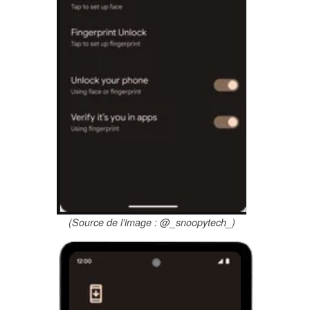
(Source de l'image : @_snoopytech_)