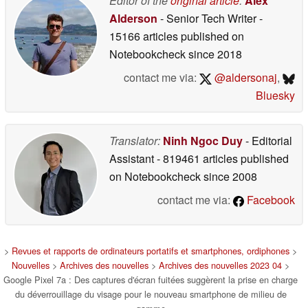
Editor of the
original article
:
Alex
Alderson
- Senior Tech Writer
-
15166 articles published on
Notebookcheck
since 2018
contact me via:
@aldersonaj
,
Bluesky
Translator:
Ninh Ngoc Duy
- Editorial
Assistant
- 819461 articles published
on Notebookcheck
since 2008
contact me via:
Facebook
>
Revues et rapports de ordinateurs portatifs et smartphones, ordiphones
>
Nouvelles
>
Archives des nouvelles
>
Archives des nouvelles 2023 04
>
Google Pixel 7a : Des captures d'écran fuitées suggèrent la prise en charge
du déverrouillage du visage pour le nouveau smartphone de milieu de