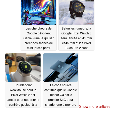
montre
03/08/2024
03/06/2024
Les chercheurs de
Selon les rumeurs, la
Google dévoilent
Google Pixel Watch 3
Genie - une IA qui sait
sera lancée en 41 mm
créer des scènes de
et 45 mm et les Pixel
mini-jeux à partir
Buds Pro 2 sont
d'images d'exemple
également annoncés
03/06/2024
03/05/2024
Doublepoint
Le code source
WowMouse pour la
confirme que le Google
Pixel Watch 2 est
Tensor G3 est le
lancée pour apporter le
premier SoC pour
contrôle gestuel à la
smartphone à prendre
Show more articles
smartwatch de Google
en charge l'encodage
AV1 avec accélération
02/27/2024