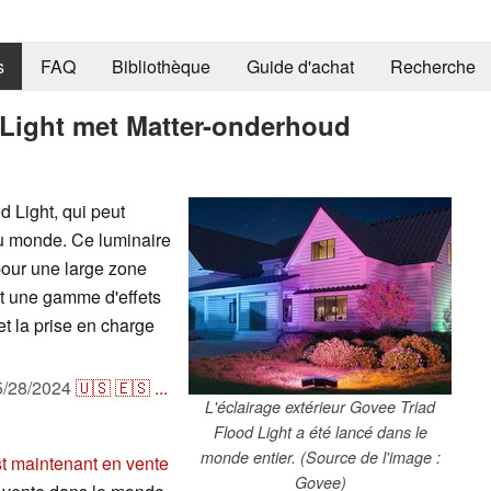
s
FAQ
Bibliothèque
Guide d'achat
Recherche
Light met Matter-onderhoud
d Light, qui peut
u monde. Ce luminaire
our une large zone
nt une gamme d'effets
et la prise en charge
5/28/2024
🇺🇸
🇪🇸
...
L'éclairage extérieur Govee Triad
Flood Light a été lancé dans le
monde entier. (Source de l'image :
t maintenant en vente
Govee)