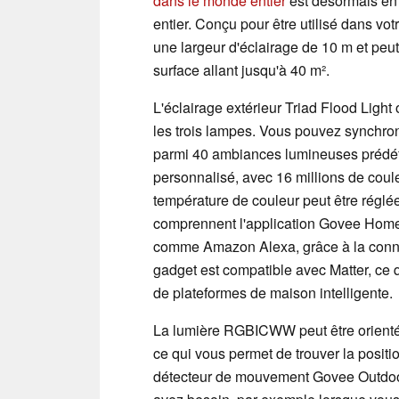
dans le monde entier
est désormais en
entier. Conçu pour être utilisé dans votr
une largeur d'éclairage de 10 m et peu
surface allant jusqu'à 40 m².
L'éclairage extérieur Triad Flood Light
les trois lampes. Vous pouvez synchron
parmi 40 ambiances lumineuses prédéfi
personnalisé, avec 16 millions de couleu
température de couleur peut être réglée
comprennent l'application Govee Hom
comme Amazon Alexa, grâce à la connec
gadget est compatible avec Matter, ce qui
de plateformes de maison intelligente.
La lumière RGBICWW peut être orientée
ce qui vous permet de trouver la positio
détecteur de mouvement Govee Outdoor