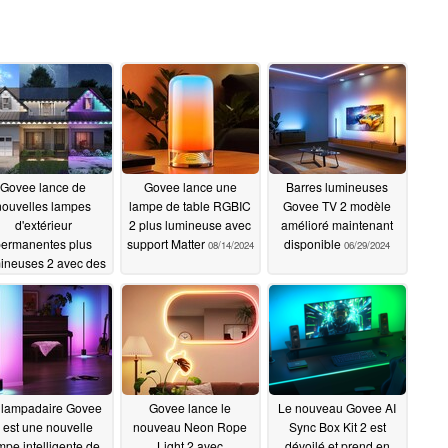
Govee lance de
Govee lance une
Barres lumineuses
nouvelles lampes
lampe de table RGBIC
Govee TV 2 modèle
d'extérieur
2 plus lumineuse avec
amélioré maintenant
permanentes plus
support Matter
disponible
08/14/2024
06/29/2024
ineuses 2 avec des
éductions
08/26/2024
 lampadaire Govee
Govee lance le
Le nouveau Govee AI
 est une nouvelle
nouveau Neon Rope
Sync Box Kit 2 est
mpe intelligente de
Light 2 avec
dévoilé et prend en