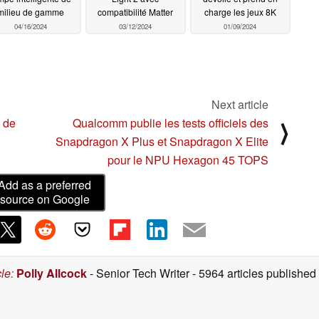
milieu de gamme
compatibilité Matter
charge les jeux 8K
04/16/2024
03/12/2024
01/09/2024
Next article
 de
Qualcomm publie les tests officiels des
⟩
Snapdragon X Plus et Snapdragon X Elite
pour le NPU Hexagon 45 TOPS
Add as a preferred
source on Google
cle
:
Polly Allcock
- Senior Tech Writer
- 5964 articles publishe