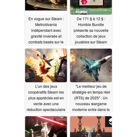
En vogue sur Steam :
De 171 $ à 12 $ :
Metroidvania
Humble Bundle
indépendant avec
présente sa nouvelle
gravité inversée et
collection de jeux
combats basés sur le
jouables sur Steam
rythme
Deck
06/23/2025
06/21/2025
L'un des jeux
"Le meilleur jeu de
coopératifs Steam les
stratégie en temps réel
plus appréciés est en
(RTS) de 2025" : Un
vente avec une
nouveau wargame
réduction spectaculaire
moderne entre dans le
de 75 %
top des classements
06/21/2025
de Steam avec le
lancement de la
version 1.0
06/21/2025