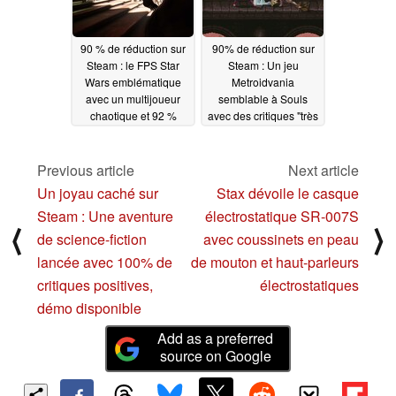
90 % de réduction sur
90% de réduction sur
Steam : le FPS Star
Steam : Un jeu
Wars emblématique
Metroidvania
avec un multijoueur
semblable à Souls
chaotique et 92 %
avec des critiques "très
d'avis positifs atteint un
positives" est mis en
prix record
vente
06/21/2025
06/21/2025
Previous article
Next article
Un joyau caché sur
Stax dévoile le casque
Steam : Une aventure
électrostatique SR-007S
⟨
⟩
de science-fiction
avec coussinets en peau
lancée avec 100% de
de mouton et haut-parleurs
critiques positives,
électrostatiques
démo disponible
Add as a preferred
source on Google